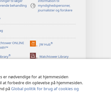
ninger til læger
Information til
ørende behandling
myndighedspersoner,
journalister og forskere
p
ag
chtower ONLINE
®
JW Hub
(åbner
RARY™
nyt
®
vindue)
ibrary
Watchtower Library
ies er nødvendige for at hjemmesiden
til at forbedre din oplevelse på hjemmesiden.
 ind på
Global politik for brug af cookies og
LITIK
|
PRIVATLIVSINDSTILLINGER