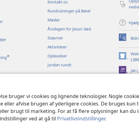
Oplys
Kontakt os
vedr
Rundvisninger på Betel
Møder
er
Hjæl
Årsdagen for Jesus’ død
r
Stævner
Bidr
øjer
(åbner
nyt
Aktiviteter
vindue)
Wat
Oplevelser
®
ting
(åbner
LIB
Jorden rundt
nyt
JW L
vindue)
t bibeloplæsning
else bruger vi cookies og lignende teknologier. Nogle cook
e eller afvise brugen af yderligere cookies. De bruges kun 
eller brugt til marketing. For at få flere oplysninger kan du
ndstillinger ved at gå til
Privatlivsindstillinger
.
and Tract Society of Pennsylvania.
ANVENDELSESVILKÅR
|
PRIVATLIVSPO