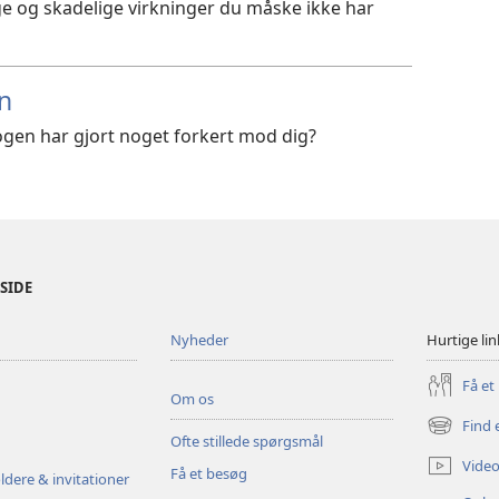
e og skadelige virkninger du måske ikke har
en
ogen har gjort noget forkert mod dig?
ESIDE
Nyheder
Hurtige lin
Få et
Om os
Find 
(åbner
Ofte stillede spørgsmål
nyt
Video
Få et besøg
vindue)
ldere & invitationer