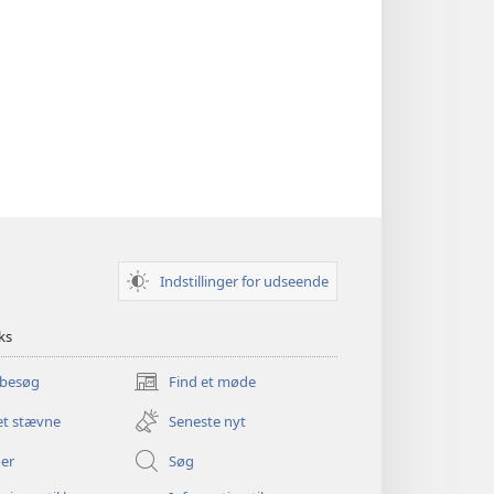
Indstillinger for udseende
ks
 besøg
Find et møde
(åbner
nyt
et stævne
Seneste nyt
vindue)
er
Søg