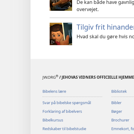
De kan både have gavnlig
overvejet.
Tilgiv frit hinand
Hvad skal du gøre hvis n
®
JW.ORG
/ JEHOVAS VIDNERS OFFICIELLE HJEMM
Bibelens lære
Bibliotek
Svar på bibelske spørgsmål
Bibler
Forklaring af bibelvers
Bøger
Bibelkursus
Brochurer
Redskaber til bibelstudie
Emnekort, fo