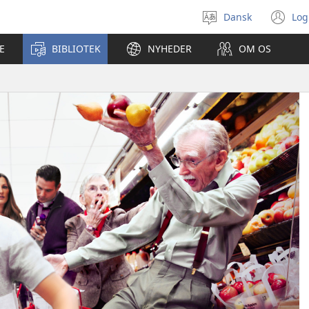
Dansk
Log
Vælg
(å
sprog
ny
E
BIBLIOTEK
NYHEDER
OM OS
vi