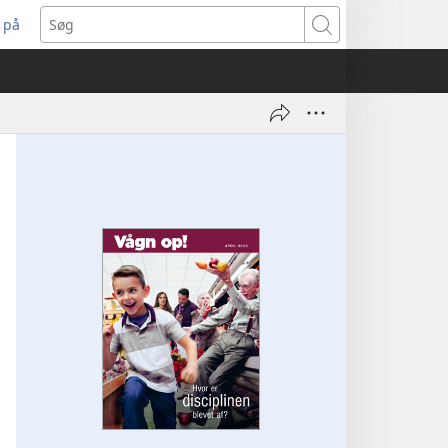
 på
bner
Søg
t
ndue)