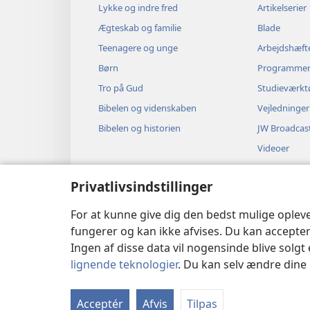
Lykke og indre fred
Artikelserier
Ægteskab og familie
Blade
Teenagere og unge
Arbejdshæft
Børn
Programme
Tro på Gud
Studieværkt
Bibelen og videnskaben
Vejledninger
Bibelen og historien
JW Broadcas
Videoer
Musik
Privatlivsindstillinger
Hørespil
Dramatisere
For at kunne give dig den bedst mulige oplev
fungerer og kan ikke afvises. Du kan accepter
Ingen af disse data vil nogensinde blive solgt 
lignende teknologier
. Du kan selv ændre dine i
Copyright
© 2026 Watch Tower Bible 
Acceptér
Afvis
Tilpas