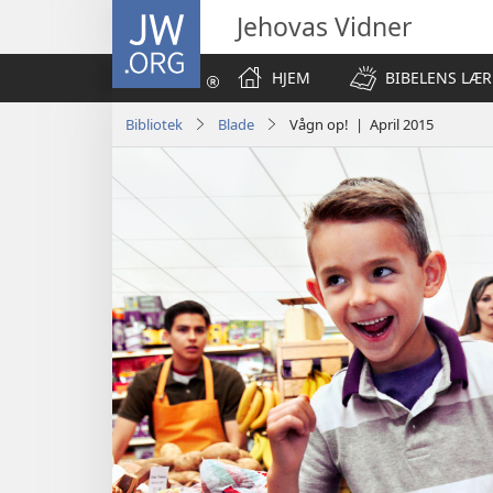
JW.ORG
Jehovas Vidner
HJEM
BIBELENS LÆR
Bibliotek
Blade
Vågn op! | April 2015