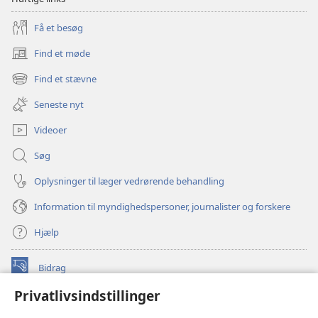
Få et besøg
Find et møde
(åbner
nyt
Find et stævne
(åbner
vindue)
nyt
Seneste nyt
vindue)
Videoer
Søg
Oplysninger til læger vedrørende behandling
Information til myndighedspersoner, journalister og forskere
Hjælp
Bidrag
(åbner
nyt
Privatlivsindstillinger
vindue)
Watchtower ONLINE LIBRARY™
(åbner