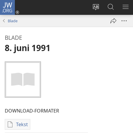
JW.ORG
Log
på
Vælg
Søg
VIS
(åbner
sprog
på
ME
Blade
nyt
JW.ORG
vindue)
BLADE
8. juni 1991
DOWNLOAD-FORMATER
Tekst
Indstillinger