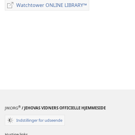
for
Watchtower ONLINE LIBRARY™
Watchtower
download
ONLINE
af
LIBRARY™
publikationer
BLADE
8.
juni
1991
®
JW.ORG
/ JEHOVAS VIDNERS OFFICIELLE HJEMMESIDE
Indstillinger for udseende
Hurtige links