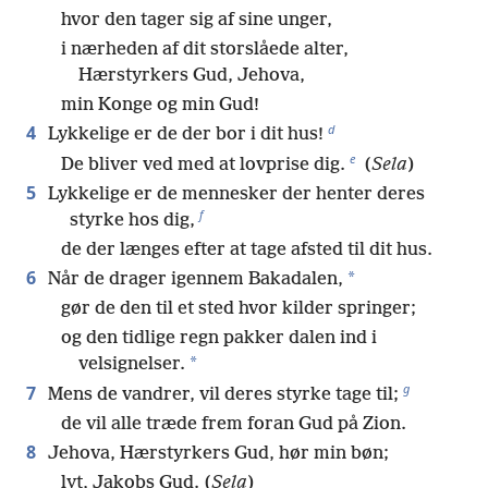
hvor den tager sig af sine unger,
i nærheden af dit storslåede alter,
Hærstyrkers Gud, Jehova,
min Konge og min Gud!
d
4
Lykkelige er de der bor i dit hus!
e
De bliver ved med at lovprise dig.
(
Sela
)
5
Lykkelige er de mennesker der henter deres
f
styrke hos dig,
de der længes efter at tage afsted til dit hus.
6
*
Når de drager igennem Bakadalen,
gør de den til et sted hvor kilder springer;
og den tidlige regn pakker dalen ind i
*
velsignelser.
g
7
Mens de vandrer, vil deres styrke tage til;
de vil alle træde frem foran Gud på Zion.
8
Jehova, Hærstyrkers Gud, hør min bøn;
lyt, Jakobs Gud. (
Sela
)