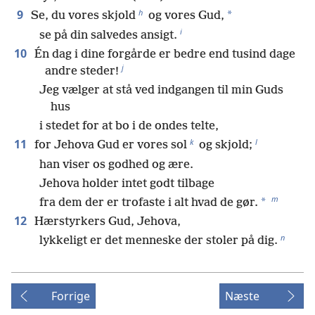
h
9
*
Se, du vores skjold
og vores Gud,
i
se på din salvedes ansigt.
10
Én dag i dine forgårde er bedre end tusind dage
j
andre steder!
Jeg vælger at stå ved indgangen til min Guds
hus
i stedet for at bo i de ondes telte,
k
l
11
for Jehova Gud er vores sol
og skjold;
han viser os godhed og ære.
Jehova holder intet godt tilbage
m
*
fra dem der er trofaste i alt hvad de gør.
12
Hærstyrkers Gud, Jehova,
n
lykkeligt er det menneske der stoler på dig.
Forrige
Næste