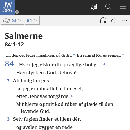
JW.ORG
Log
på
Vælg
Søg
VIS
(åbner
sprog
på
ME
Sl
84
nyt
JW.ORG
vindue)
Salmerne
84:1-12
a
*
Til den der leder musikken, på Gittit.
En sang af Koras sønner.
84
b
*
Hvor jeg elsker din prægtige bolig,
Hærstyrkers Gud, Jehova!
2
Alt i mig længes,
ja, jeg er udmattet af længsel,
c
efter Jehovas forgårde.
Mit hjerte og mit kød råber af glæde til den
levende Gud.
3
Selv fuglen finder et hjem dér,
og svalen bygger en rede