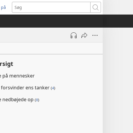
 på
bner
Søg
t
ndue)
rsigt
ke på mennesker
 forsvinder ens tanker
(
4
)
de nedbøjede op
(
8
)