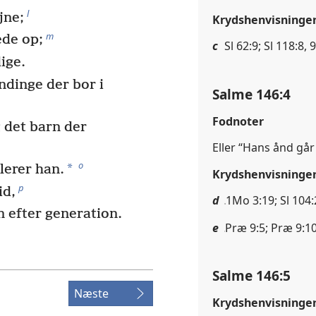
l
jne;
Krydshenvisninge
m
ede op;
c
Sl 62:9; Sl 118:8, 
ige.
dinge der bor i
Salme 146:4
Fodnoter
g det barn der
Eller “Hans ånd går
o
*
lerer han.
Krydshenvisninge
p
id,
d
1Mo 3:19; Sl 104:
n efter generation.
e
Præ 9:5; Præ 9:10
Salme 146:5
Næste
Krydshenvisninge