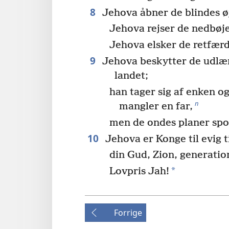
8
Jehova åbner de blindes ø
Jehova rejser de nedbøj
Jehova elsker de retfærd
9
Jehova beskytter de udlæn
landet;
han tager sig af enken o
n
mangler en far,
men de ondes planer spo
10
Jehova er Konge til evig t
din Gud, Zion, generatio
*
Lovpris Jah!
Forrige