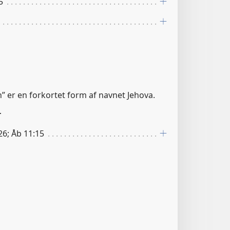
5
Jah” er en forkortet form af navnet Jehova.
r
26; Åb 11:15