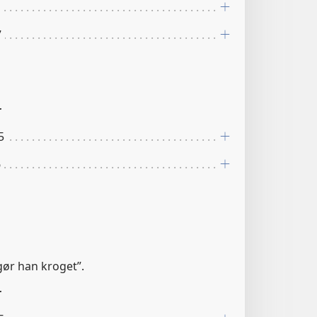
7
r
5
6
 gør han kroget”.
r