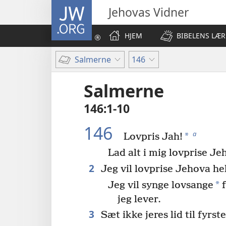
JW.ORG
Jehovas Vidner
HJEM
BIBELENS LÆR
Salmerne
146
Salmerne
146:1-10
146
a
*
Lovpris Jah!
Lad alt i mig lovprise Je
2
Jeg vil lovprise Jehova hel
*
Jeg vil synge lovsange
f
jeg lever.
3
Sæt ikke jeres lid til fyrste