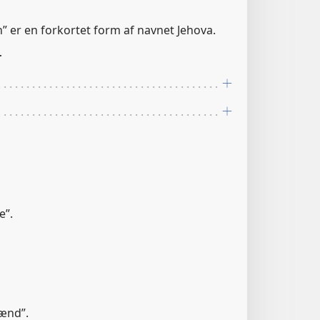
Jah” er en forkortet form af navnet Jehova.
r
e”.
ænd”.