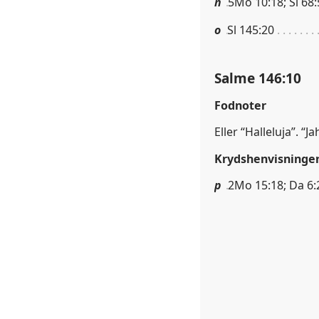
n
5Mo 10:18; Sl 68:
o
Sl 145:20
Salme 146:10
Fodnoter
Eller “Halleluja”. “
Krydshenvisninge
p
2Mo 15:18; Da 6: