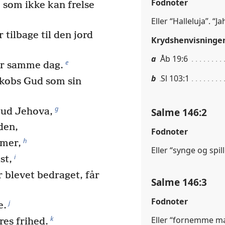
Fodnoter
, som ikke kan frelse
Eller “Halleluja”. “
tilbage til den jord
Krydshenvisninge
a
Åb 19:6
e
er samme dag.
b
Sl 103:1
akobs Gud som sin
g
Salme 146:2
 Gud Jehova,
den,
Fodnoter
h
mmer,
Eller “synge og spill
i
st,
r blevet bedraget, får
Salme 146:3
Fodnoter
j
e.
k
Eller “fornemme m
res frihed.