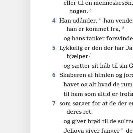
eller til en menneskesøn
c
nogen.
4
*
Han udånder,
han vender 
d
han er kommet fra,
og hans tanker forsvind
5
Lykkelig er den der har J
f
hjælper
og sætter sit håb til sin
6
Skaberen af himlen og jor
havet og alt hvad de ru
til ham som altid er trofa
7
som sørger for at de der e
deres ret,
og giver brød til de sultn
*
Jehova giver fanger
de