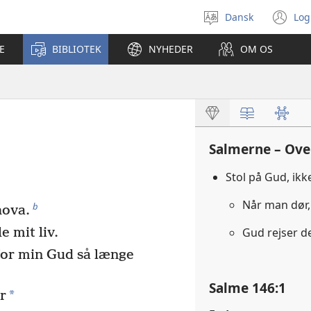
Dansk
Log
Vælg
(å
sprog
ny
E
BIBLIOTEK
NYHEDER
OM OS
vi
Salmerne – Ove
Stol på Gud, ik
Når man dør,
b
hova.
e mit liv.
Gud rejser 
or min Gud så længe
Salme 146:1
*
r