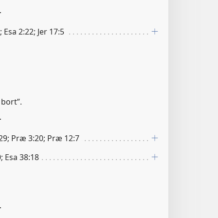
r
9; Esa 2:22; Jer 17:5
 bort”.
r
29; Præ 3:20; Præ 12:7
; Esa 38:18
r