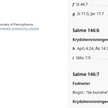
f
Sl 46:7
g
Sl 71:5; Jer 17:7
ociety of Pennsylvania.
|
PRIVATLIVSINDSTILLINGER
Salme 146:6
Krydshenvisninge
h
ApG 4:24; Åb 14:
i
5Mo 7:9
Salme 146:7
Fodnoter
Bogst.: “de bundne”
Krydshenvisninge