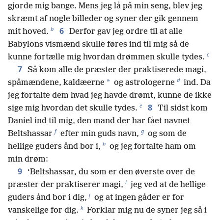
gjorde mig bange. Mens jeg lå på min seng, blev jeg
skræmt af nogle billeder og syner der gik gennem
b
6
mit hoved.
Derfor gav jeg ordre til at alle
Babylons vismænd skulle føres ind til mig så de
c
kunne fortælle mig hvordan drømmen skulle tydes.
7
Så kom alle de præster der praktiserede magi,
d
*
spåmændene, kaldæerne
og astrologerne
ind. Da
jeg fortalte dem hvad jeg havde drømt, kunne de ikke
e
8
sige mig hvordan det skulle tydes.
Til sidst kom
Daniel ind til mig, den mand der har fået navnet
f
g
Beltshassar
efter min guds navn,
og som de
h
hellige guders ånd bor i,
og jeg fortalte ham om
min drøm:
9
‘Beltshassar, du som er den øverste over de
i
præster der praktiserer magi,
jeg ved at de hellige
j
guders ånd bor i dig,
og at ingen gåder er for
k
vanskelige for dig.
Forklar mig nu de syner jeg så i