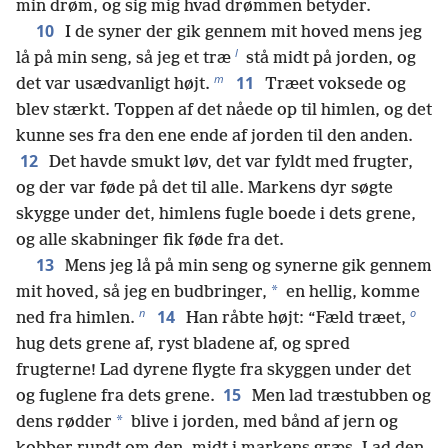
min drøm, og sig mig hvad drømmen betyder.
10
I de syner der gik gennem mit hoved mens jeg
l
lå på min seng, så jeg et træ
stå midt på jorden, og
m
11
det var usædvanligt højt.
Træet voksede og
blev stærkt. Toppen af det nåede op til himlen, og det
kunne ses fra den ene ende af jorden til den anden.
12
Det havde smukt løv, det var fyldt med frugter,
og der var føde på det til alle. Markens dyr søgte
skygge under det, himlens fugle boede i dets grene,
og alle skabninger fik føde fra det.
13
Mens jeg lå på min seng og synerne gik gennem
*
mit hoved, så jeg en budbringer,
en hellig, komme
n
o
14
ned fra himlen.
Han råbte højt: “Fæld træet,
hug dets grene af, ryst bladene af, og spred
frugterne! Lad dyrene flygte fra skyggen under det
15
og fuglene fra dets grene.
Men lad træstubben og
*
dens rødder
blive i jorden, med bånd af jern og