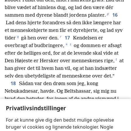
kobber rundt om den, midt i markens græs. Lad den
blive vædet af himlens dug, og lad den være dér
p
16
sammen med dyrene blandt jordens planter.
Lad dens hjerte forandres så den ikke længere har
et menneskehjerte men får et dyrehjerte, og lad syv
q
r
17
tider
gå hen over den.
Kendelsen er
s
*
overbragt af budbringere,
og dommen er afsagt
efter de helliges ord, for at de levende skal vide at
t
Den Højeste er Hersker over menneskenes rige,
at
han giver det til hvem han vil, og at han indsætter
selv den ubetydeligste af menneskene over det.”
18
Sådan var den drøm som jeg, kong
Nebukadnesar, havde. Og Beltshassar, sig mig nu
hvad den betyder, for ingen af de andre vismænd i
u
mit rige har kunnet tyde den for mig.
Du er i stand
Privatlivsindstillinger
til det, for hellige guders ånd bor i dig.’
For at kunne give dig den bedst mulige oplevelse
19
Et øjeblik var Daniel, der havde fået navnet
bruger vi cookies og lignende teknologier. Nogle
v
Beltshassar,
lamslået, og hans tanker gjorde ham