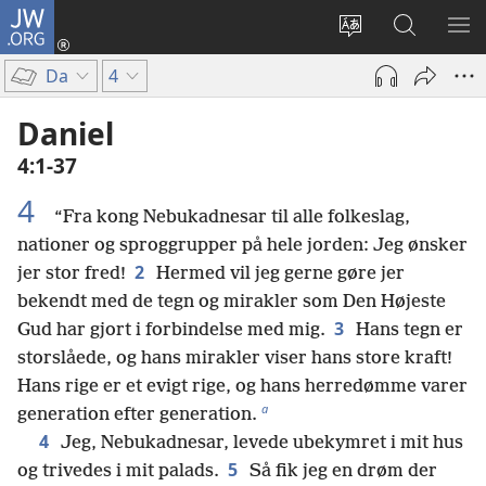
JW.ORG
Log
på
Vælg
Søg
VIS
(åbner
sprog
på
ME
Da
4
nyt
JW.ORG
vindue)
Daniel
4:1-37
4
“Fra kong Nebukadnesar til alle folkeslag,
nationer og sproggrupper på hele jorden: Jeg ønsker
2
jer stor fred!
Hermed vil jeg gerne gøre jer
bekendt med de tegn og mirakler som Den Højeste
3
Gud har gjort i forbindelse med mig.
Hans tegn er
storslåede, og hans mirakler viser hans store kraft!
Hans rige er et evigt rige, og hans herredømme varer
a
generation efter generation.
4
Jeg, Nebukadnesar, levede ubekymret i mit hus
5
og trivedes i mit palads.
Så fik jeg en drøm der