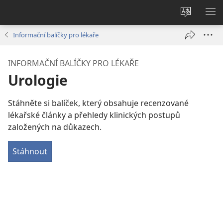
Změnit
ZO
jazyk
NA
Informační balíčky pro lékaře
stránek
INFORMAČNÍ BALÍČKY PRO LÉKAŘE
Urologie
Stáhněte si balíček, který obsahuje recenzované
lékařské články a přehledy klinických postupů
založených na důkazech.
Stáhnout