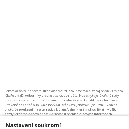
Lékařská sekce na těchto stránkách slouží jako informační zdroj především pro
lékaře a další odborníky v oblasti zdravotní péče. Neposkytuje lékařské rady,
nedoporučuje konkrétní léčbu ani není náhradou za kvalifikovaného lékaře.
Citované odborné publikace nevydali svědkové Jehovovi. Jsou zde uvedené
proto, že poukazují na alternativy k transfuzím, které mohou lékaři využít.
Každý lékař má odpovědnost udržovat si přehled o nových informacích,
zvažovat a konzultovat různé možnosti léčby a pomáhat pacientům dělat
správná rozhodnutí, která budou odpovídat jejich zdravotnímu stavu a budou
Nastavení soukromí
v souladu s jejich přáními, hodnotami a vyznáním. Uvedené postupy nemusí