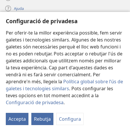
Ajuda
Configuració de privadesa
Donacions
(obre
una
Per oferir-te la millor experiència possible, fem servir
finestra
BIBLIOTECA EN LÍNIA Watchtower™
galetes i tecnologies similars. Algunes de les nostres
(obre
nova)
galetes són necessàries perquè el lloc web funcioni i
una
®
JW Hub
finestra
no es poden rebutjar. Pots acceptar o rebutjar l'ús de
(obre
nova)
galetes addicionals que utilitzem només per millorar
una
®
JW Library
finestra
la teva experiència. Cap part d'aquestes dades es
nova)
vendrà ni es farà servir comercialment. Per
aprendre'n més, llegeix la
Política global sobre l’ús de
galetes i tecnologies similars
. Pots configurar les
teves opcions en tot moment accedint a la
Copyright
© 2026 Watch Tower Bible and Tract Society of Pennsylvania.
CONDICIONS D'ÚS
|
POLÍTICA DE PRIVADESA
|
CONFIGURACIÓ DE
Configuració de privadesa
.
PRIVADESA
Accepta
Rebutja
Configura