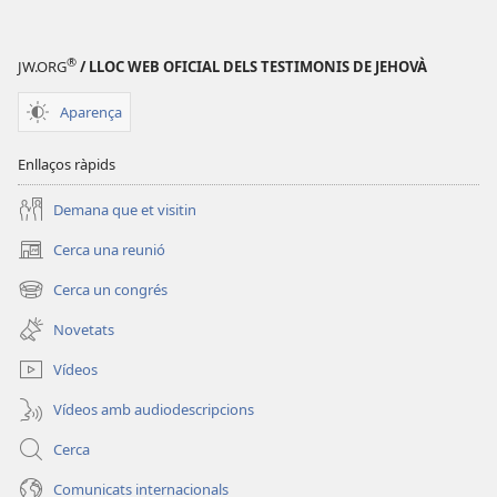
®
JW.ORG
/ LLOC WEB OFICIAL DELS TESTIMONIS DE JEHOVÀ
Aparença
Enllaços ràpids
Demana que et visitin
Cerca una reunió
(obre
una
Cerca un congrés
(obre
finestra
una
nova)
Novetats
finestra
nova)
Vídeos
Vídeos amb audiodescripcions
Cerca
Comunicats internacionals