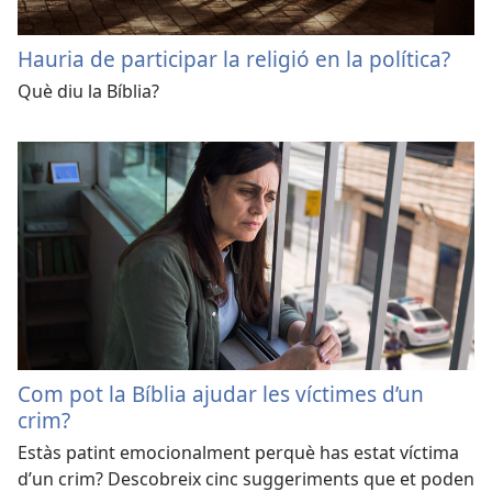
Hauria de participar la religió en la política?
Què diu la Bíblia?
Com pot la Bíblia ajudar les víctimes d’un
crim?
Estàs patint emocionalment perquè has estat víctima
d’un crim? Descobreix cinc suggeriments que et poden