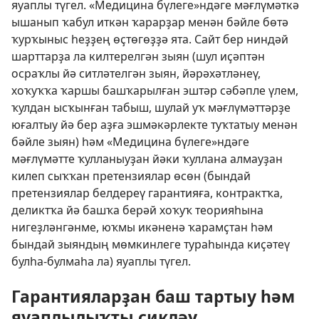
яуаплы түгел. «Медицина бүлеге»ндәге мәғлүмәткә
ышанып ҡабул иткән ҡарарҙар менән бәйле бөтә
ҡурҡыныс һеҙҙең өҫтөгөҙҙә ята. Сайт бер ниндәй
шарттарҙа ла килтерелгән зыян (шул иҫәптән
осраҡлы йә ситләтелгән зыян, йәрәхәтләнеү,
хоҡуҡҡа ҡаршы башҡарылған эштәр сәбәпле үлем,
ҡулдан ысҡынған табыш, шулай уҡ мәғлүмәттәрҙе
юғалтыу йә бер аҙға эшмәкәрлекте туҡтатыу менән
бәйле зыян) һәм «Медицина бүлеге»ндәге
мәғлүмәтте ҡулланыуҙан йәки ҡуллана алмауҙан
килеп сыҡҡан претензиялар өсөн (бындай
претензиялар белдереү гарантияға, контрактҡа,
деликтҡа йә башҡа берәй хоҡуҡ теорияһына
нигеҙләнгәнме, юҡмы икәненә ҡарамҫтан һәм
бындай зыяндың мөмкинлеге тураһында киҫәтеү
булһа-булмаһа ла) яуаплы түгел.
Гарантияларҙан баш тартыу һәм
яуаплылыҡты сикләү