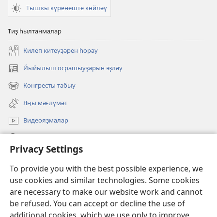
Тышҡы күренеште көйләү
Тиҙ һылтанмалар
Килеп китеүҙәрен һорау
Йыйылыш осрашыуҙарын эҙләү
(opens
new
Конгресты табыу
(opens
window)
new
Яңы мәғлүмәт
window)
Видеояҙмалар
Эҙләү
Privacy Settings
Иғәнәләр
(opens
To provide you with the best possible experience, we
new
use cookies and similar technologies. Some cookies
window)
Күҙәтеү манараһының ОНЛАЙН КИТАПХАНАҺЫ
are necessary to make our website work and cannot
(opens
be refused. You can accept or decline the use of
new
®
JW Hub
window)
additional cookies, which we use only to improve
(opens