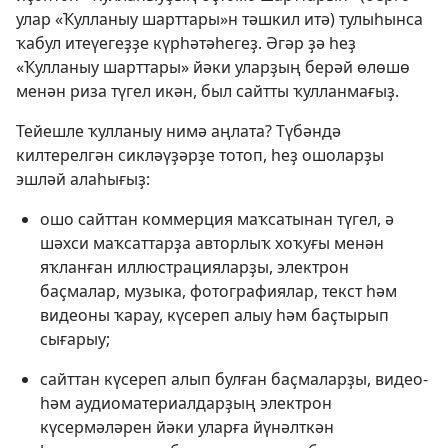
улар «Ҡулланыу шарттары»н тәшкил итә) тулыһынса
ҡабул итеүегеҙҙе күрһәтәһегеҙ. Әгәр ҙә һеҙ
«Ҡулланыу шарттары» йәки уларҙың берәй өлөшө
менән риза түгел икән, был сайтты ҡулланмағыҙ.
Тейешле ҡулланыу нимә аңлата? Түбәндә
килтерелгән сикләүҙәрҙе тотоп, һеҙ ошоларҙы
эшләй алаһығыҙ:
ошо сайттан коммерция маҡсатынан түгел, ә
шәхси маҡсаттарҙа авторлыҡ хоҡуғы менән
яҡланған иллюстрацияларҙы, электрон
баҫмалар, музыка, фотографиялар, текст һәм
видеоны ҡарау, күсереп алыу һәм баҫтырып
сығарыу;
сайттан күсереп алып булған баҫмаларҙы, видео-
һәм аудиоматериалдарҙың электрон
күсермәләрен йәки уларға йүнәлткән