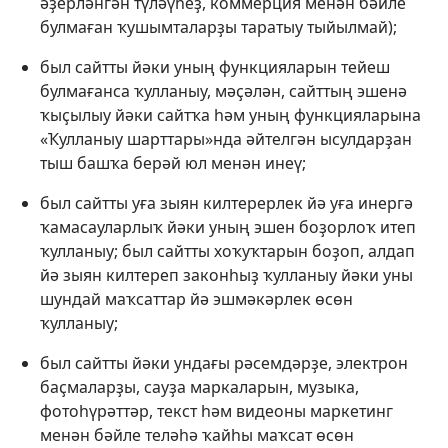
әҙерләнгән түләүһеҙ, коммерция менән бәйле
булмаған ҡушымталарҙы таратыу тыйылмай);
был сайтты йәки уның функцияларын тейеш
булмағанса ҡулланыу, мәҫәлән, сайттың эшенә
ҡыҫылыу йәки сайтҡа һәм уның функцияларына
«Ҡулланыу шарттары»нда әйтелгән ысулдарҙан
тыш башҡа берәй юл менән инеү;
был сайтты уға зыян килтерерлек йә уға инергә
ҡамасауларлыҡ йәки уның эшен боҙорлоҡ итеп
ҡулланыу; был сайтты хоҡуҡтарын боҙоп, алдап
йә зыян килтереп законһыҙ ҡулланыу йәки уны
шундай маҡсаттар йә эшмәкәрлек өсөн
ҡулланыу;
был сайтты йәки ундағы рәсемдәрҙе, электрон
баҫмаларҙы, сауҙа маркаларын, музыка,
фотоһүрәттәр, текст һәм видеоны маркетинг
менән бәйле теләһә ҡайһы маҡсат өсөн