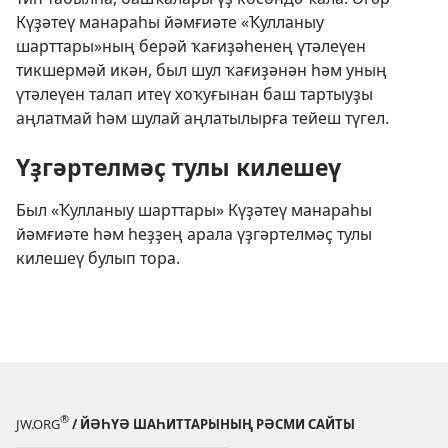
Күҙәтеү манараһы йәмғиәте «Ҡулланыу
шарттары»ның берәй ҡағиҙәһенең үтәлеүен
тикшермәй икән, был шул ҡағиҙәнән һәм уның
үтәлеүен талап итеү хоҡуғынан баш тартыуҙы
аңлатмай һәм шулай аңлатылырға тейеш түгел.
Үҙгәртелмәҫ тулы килешеү
Был «Ҡулланыу шарттары» Күҙәтеү манараһы
йәмғиәте һәм һеҙҙең арала үҙгәртелмәҫ тулы
килешеү булып тора.
®
JW.ORG
/ ЙӘҺҮӘ ШАҺИТТАРЫНЫҢ РӘСМИ САЙТЫ