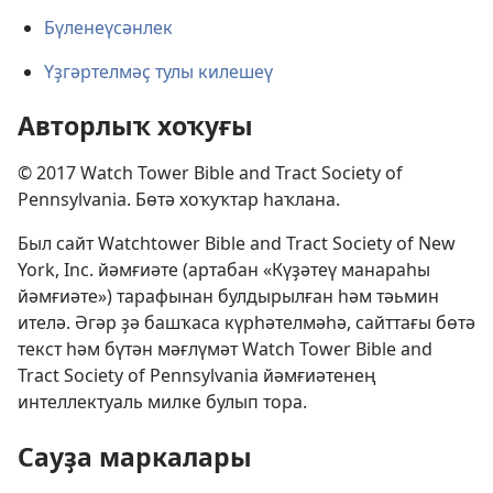
Бүленеүсәнлек
Үҙгәртелмәҫ тулы килешеү
Авторлыҡ хоҡуғы
© 2017 Watch Tower Bible and Tract Society of
Pennsylvania. Бөтә хоҡуҡтар һаҡлана.
Был сайт Watchtower Bible and Tract Society of New
York, Inc. йәмғиәте (артабан «Күҙәтеү манараһы
йәмғиәте») тарафынан булдырылған һәм тәьмин
ителә. Әгәр ҙә башҡаса күрһәтелмәһә, сайттағы бөтә
текст һәм бүтән мәғлүмәт Watch Tower Bible and
Tract Society of Pennsylvania йәмғиәтенең
интеллектуаль милке булып тора.
Сауҙа маркалары