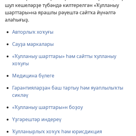
шул кешеләрҙе түбәндә килтерелгән «Ҡулланыу
шарттары»на ярашлы рәүештә сайтҡа йүнәлтә
алаһығыҙ.
Авторлыҡ хоҡуғы
Сауҙа маркалары
«Ҡулланыу шарттары» һәм сайтты ҡулланыу
хоҡуғы
Медицина бүлеге
Гарантияларҙан баш тартыу һәм яуаплылыҡты
сикләү
«Ҡулланыу шарттары»н боҙоу
Үҙгәрештәр индереү
Ҡулланырлыҡ хоҡуҡ һәм юрисдикция