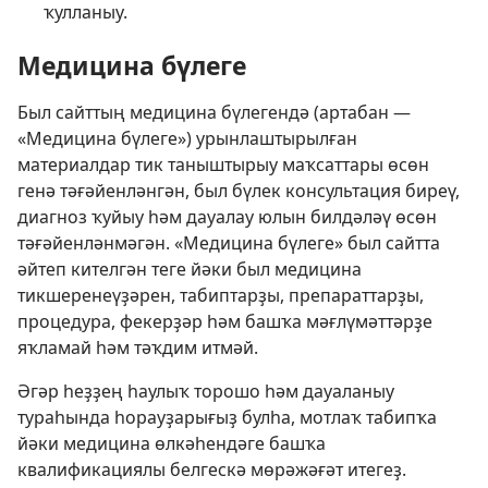
ҡулланыу.
Медицина бүлеге
Был сайттың медицина бүлегендә (артабан —
«Медицина бүлеге») урынлаштырылған
материалдар тик таныштырыу маҡсаттары өсөн
генә тәғәйенләнгән, был бүлек консультация биреү,
диагноз ҡуйыу һәм дауалау юлын билдәләү өсөн
тәғәйенләнмәгән. «Медицина бүлеге» был сайтта
әйтеп кителгән теге йәки был медицина
тикшеренеүҙәрен, табиптарҙы, препараттарҙы,
процедура, фекерҙәр һәм башҡа мәғлүмәттәрҙе
яҡламай һәм тәҡдим итмәй.
Әгәр һеҙҙең һаулыҡ торошо һәм дауаланыу
тураһында һорауҙарығыҙ булһа, мотлаҡ табипҡа
йәки медицина өлкәһендәге башҡа
квалификациялы белгескә мөрәжәғәт итегеҙ.