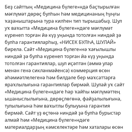
Беҙ сайттың «Медицина бүлеге»ндә баҫтырылған
мәғлүмәт дөрөҫ булһын һәм медицинаның һуңғы
ҡаҙаныштарына тура килһен тип тырышабыҙ. Шул
уҡ ваҡытта «Медицина бүлеге»ндәге мәғлүмәт
күренеп торған йә күҙ уңында тотолған ниндәй ҙә
булһа гарантияларһыҙ, «НИСЕК БУЛҺА, ШУЛАЙ»
бирелә. Сайт «Медицина бүлеге»нә ҡағылышлы
ниндәй ҙә булһа күренеп торған йә күҙ уңында
тотолған гарантиялар, шул иҫәптән (әммә улар
менән генә сикләнмәйенсә) коммерция өсөн
әһәмиәтлелегенә һәм билдәле бер маҡсаттарға
яраҡлылығына гарантиялар бирмәй. Шулай уҡ сайт
«Медицина бүлеге»ндәге һәр ҡайһы мәғлүмәттең
ышаныслылығына, дөрөҫлөгөнә, файҙалылығына,
тулылығына һәм ваҡытлы булыуына гарантия
бирмәй. Сайт үҙ өҫтөнә ниндәй ҙә булһа бурыстар
алмай һәм «Медицина бүлеге»ндәге
материалдарҙың кәмселектәре һәм хаталары өсөн