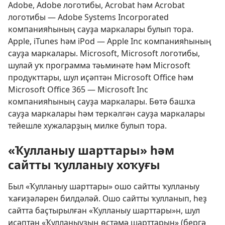
Adobe, Adobe логотибы, Acrobat һәм Acrobat
логотибы — Adobe Systems Incorporated
компанияһының сауҙа маркалары булып тора.
Apple, iTunes һәм iPod — Apple Inc компанияһының
сауҙа маркалары. Microsoft, Microsoft логотибы,
шулай уҡ программа тәьминәте һәм Microsoft
продукттары, шул иҫәптән Microsoft Office һәм
Microsoft Office 365 — Microsoft Inc
компанияһының сауҙа маркалары. Бөтә башҡа
сауҙа маркалары һәм теркәлгән сауҙа маркалары
тейешле хужаларҙың милке булып тора.
«Ҡулланыу шарттары» һәм
сайтты ҡулланыу хоҡуғы
Был «Ҡулланыу шарттары» ошо сайтты ҡулланыу
ҡағиҙәләрен билдәләй. Ошо сайтты ҡулланып, һеҙ
сайтта баҫтырылған «Ҡулланыу шарттары»н, шул
иҫәптән «Ҡулланыуҙың өҫтәмә шарттарын» (бергә