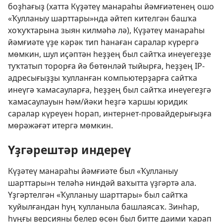
боҙһағыҙ (хатта Күҙәтеү манараһы йәмғиәтенең ошо
«Ҡулланыу шарттары»нда әйтеп кителгән башҡа
хоҡуҡтарына зыян килмәһә лә), Күҙәтеү манараһы
йәмғиәте үҙе кәрәк тип һанаған саралар күрергә
мөмкин, шул иҫәптән һеҙҙең был сайтҡа инеүегеҙҙе
туҡтатып торорға йә бөтөнләй тыйырға, һеҙҙең IP-
адресығыҙҙы ҡулланған компьютерҙарға сайтҡа
инеүгә ҡамасауларға, һеҙҙең был сайтҡа инеүегеҙгә
ҡамасаулауын һәм/йәки һеҙгә ҡаршы юридик
саралар күреүен һорап, интернет-провайдерығыҙға
мөрәжәғәт итергә мөмкин.
Үҙгәрештәр индереү
Күҙәтеү манараһы йәмғиәте был «Ҡулланыу
шарттары»н теләһә ниндәй ваҡытта үҙгәртә ала.
Үҙгәртелгән «Ҡулланыу шарттары» был сайтҡа
ҡуйылғандан һуң ҡулланыла башлаясаҡ. Зинһар,
һуңғы версияны белер өсөн был битте даими ҡарап