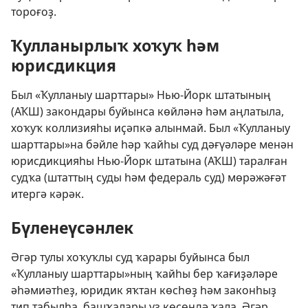
тороғоҙ.
Ҡулланырлыҡ хоҡуҡ һәм
юрисдикция
Был «Ҡулланыу шарттары» Нью-Йорк штатының
(АҠШ) закондары буйынса көйләнә һәм аңлатыла,
хоҡуҡ коллизияһы иҫәпкә алынмай. Был «Ҡулланыу
шарттары»на бәйле һәр ҡайһы суд дәғүәләре менән
юрисдикцияһы Нью-Йорк штатына (АҠШ) таралған
судҡа (штаттың суды һәм федераль суд) мөрәжәғәт
итергә кәрәк.
Бүленеүсәнлек
Әгәр тулы хоҡуҡлы суд ҡарары буйынса был
«Ҡулланыу шарттары»ның ҡайһы бер ҡағиҙәләре
әһәмиәтһеҙ, юридик яҡтан көсһөҙ һәм законһыҙ
тип табылһа, башҡалары үҙ көсөндә ҡала. Әгәр