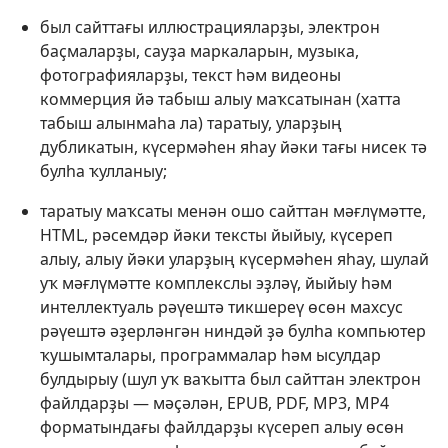
был сайттағы иллюстрацияларҙы, электрон
баҫмаларҙы, сауҙа маркаларын, музыка,
фотографияларҙы, текст һәм видеоны
коммерция йә табыш алыу маҡсатынан (хатта
табыш алынмаһа ла) таратыу, уларҙың
дубликатын, күсермәһен яһау йәки тағы нисек тә
булһа ҡулланыу;
таратыу маҡсаты менән ошо сайттан мәғлүмәтте,
HTML, рәсемдәр йәки тексты йыйыу, күсереп
алыу, алыу йәки уларҙың күсермәһен яһау, шулай
уҡ мәғлүмәтте комплекслы эҙләү, йыйыу һәм
интеллектуаль рәүештә тикшереү өсөн махсус
рәүештә әҙерләнгән ниндәй ҙә булһа компьютер
ҡушымталары, программалар һәм ысулдар
булдырыу (шул уҡ ваҡытта был сайттан электрон
файлдарҙы — мәҫәлән, EPUB, PDF, MP3, MP4
форматындағы файлдарҙы күсереп алыу өсөн