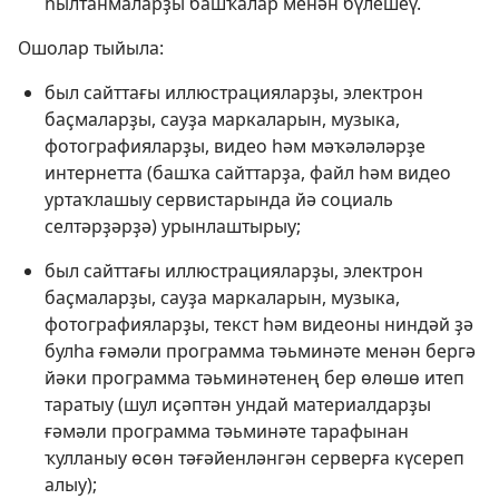
һылтанмаларҙы башҡалар менән бүлешеү.
Ошолар тыйыла:
был сайттағы иллюстрацияларҙы, электрон
баҫмаларҙы, сауҙа маркаларын, музыка,
фотографияларҙы, видео һәм мәҡәләләрҙе
интернетта (башҡа сайттарҙа, файл һәм видео
уртаҡлашыу сервистарында йә социаль
селтәрҙәрҙә) урынлаштырыу;
был сайттағы иллюстрацияларҙы, электрон
баҫмаларҙы, сауҙа маркаларын, музыка,
фотографияларҙы, текст һәм видеоны ниндәй ҙә
булһа ғәмәли программа тәьминәте менән бергә
йәки программа тәьминәтенең бер өлөшө итеп
таратыу (шул иҫәптән ундай материалдарҙы
ғәмәли программа тәьминәте тарафынан
ҡулланыу өсөн тәғәйенләнгән серверға күсереп
алыу);