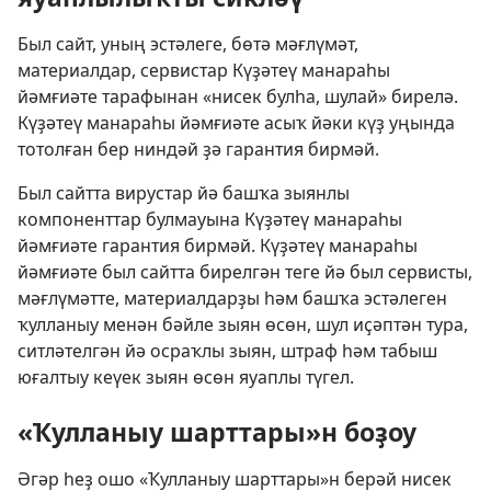
Был сайт, уның эстәлеге, бөтә мәғлүмәт,
материалдар, сервистар Күҙәтеү манараһы
йәмғиәте тарафынан «нисек булһа, шулай» бирелә.
Күҙәтеү манараһы йәмғиәте асыҡ йәки күҙ уңында
тотолған бер ниндәй ҙә гарантия бирмәй.
Был сайтта вирустар йә башҡа зыянлы
компоненттар булмауына Күҙәтеү манараһы
йәмғиәте гарантия бирмәй. Күҙәтеү манараһы
йәмғиәте был сайтта бирелгән теге йә был сервисты,
мәғлүмәтте, материалдарҙы һәм башҡа эстәлеген
ҡулланыу менән бәйле зыян өсөн, шул иҫәптән тура,
ситләтелгән йә осраҡлы зыян, штраф һәм табыш
юғалтыу кеүек зыян өсөн яуаплы түгел.
«Ҡулланыу шарттары»н боҙоу
Әгәр һеҙ ошо «Ҡулланыу шарттары»н берәй нисек