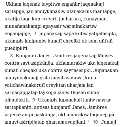
Ukham jaqenak taypitwa engañjir jaqenakajj
sartapjje, jan amuykañakiw utanakarus mantapjje,
ukatjja taqe kun creyiri, jucharara, kunayman
munañanakampi apayasir warminakaruw
7
engañjapjje,
jupanakajj sapa kutiw yatjjatasipki,
ukampis janipuniw kunatï cheqäki uk sum uñtʼañ
puedipkiti.
8
Kunjamtï Janes, Jambres jaqenakajj Moisés
contra saytʼasipkänjja, ukhamarakiw uka jaqenakajj
kunatï cheqäki uka contra saytʼasisipki. Jupanakan
amuyunakapajj qʼala mayjtʼayatawa, kuna
yatichäwinakarutï creyktan ukarjam jan
sarnaqapjjatap laykojja janiw Diosan suma
9
uñjatäpkiti.
Ukampis jupanakajj janiw nayrar
sartapkaniti, antisas kunjamtï Janes, Jambres
jaqenakampi paskänjja, ukhamarakiw taqenejj jan
+
10
amuytʼasirïpjjatap qhan amuyapjjani.
Jumajj