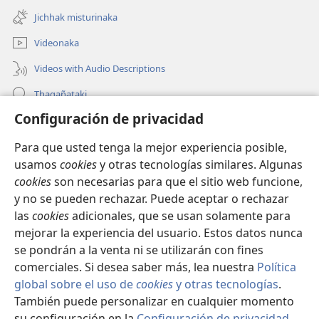
new
Jichhak misturinaka
window)
Videonaka
Videos with Audio Descriptions
Thaqañataki
Configuración de privacidad
Oraqpachat yatiyäwinaka
Para que usted tenga la mejor experiencia posible,
Donacionanaka
(opens
usamos
cookies
y otras tecnologías similares. Algunas
new
cookies
son necesarias para que el sitio web funcione,
window)
INTERNETANKIR BIBLIOTECA
y no se pueden rechazar. Puede aceptar o rechazar
(opens
las
cookies
adicionales, que se usan solamente para
new
®
JW Hub
window)
mejorar la experiencia del usuario. Estos datos nunca
(opens
new
se pondrán a la venta ni se utilizarán con fines
window)
comerciales. Si desea saber más, lea nuestra
Política
global sobre el uso de
cookies
y otras tecnologías
.
También puede personalizar en cualquier momento
Copyright
© 2026 Watch Tower Bible and Tract Society of Pennsylvania.
CONDICIONES DE USO
|
POLÍTICA DE PRIVACIDAD
|
su configuración en la
Configuración de privacidad
.