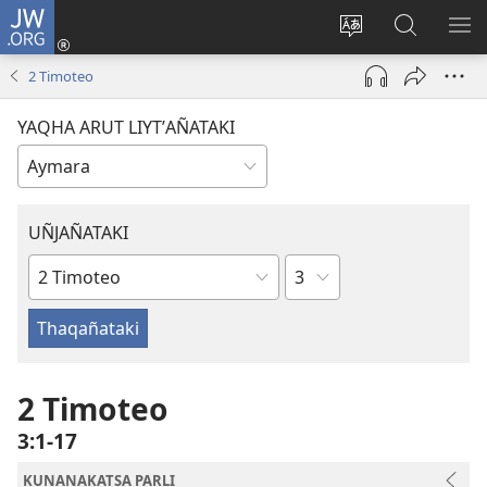
JW.ORG
Cuentamar
mantañataki
Change
JW.ORG:
KU
(opens
site
Thaqañat
UTJ
2 Timoteo
new
language
UK
window)
UÑ
YAQHA ARUT LIYTʼAÑATAKI
UÑJAÑATAKI
Capítulo
Bibliankir
libro
2 Timoteo
3:1-17
KUNANAKATSA PARLI