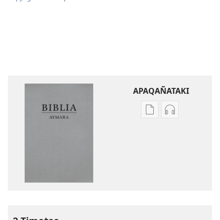
APAQAÑATAKI
Aka
Aka
archivonakanwa
archivonaka
qellqatanak
grabacionan
apaqasma
apaqasma
Biblia
Biblia
Aymara.
Aymara.
Machaq
Machaq
Mundon
Mundon
Jakirinakataki
Jakirinakataki