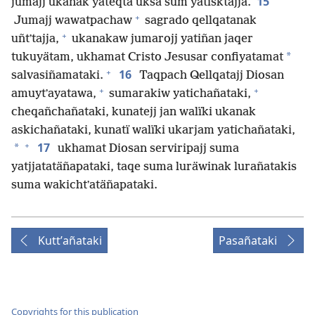
15
jumajj ukanak yateqta uksa sum yatisktajja.
+
Jumajj wawatpachaw
sagrado qellqatanak
+
uñtʼtajja,
ukanakaw jumarojj yatiñan jaqer
*
tukuyätam, ukhamat Cristo Jesusar confiyatamat
+
16
salvasiñamataki.
Taqpach Qellqatajj Diosan
+
+
amuytʼayatawa,
sumarakiw yatichañataki,
cheqañchañataki, kunatejj jan walïki ukanak
askichañataki, kunatï walïki ukarjam yatichañataki,
+
17
*
ukhamat Diosan serviripajj suma
yatjjatatäñapataki, taqe suma luräwinak lurañatakis
suma wakichtʼatäñapataki.
Kuttʼañataki
Pasañataki
Copyrights for this publication