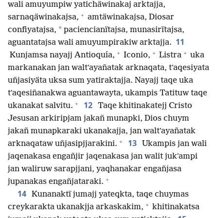
wali amuyumpiw yatichäwinakaj arktajja,
+
sarnaqäwinakajsa,
amtäwinakajsa, Diosar
*
confiyatajsa,
paciencianïtajsa, munasirïtajsa,
11
aguantatajsa wali amuyumpirakiw arktajja.
+
+
+
Kunjamsa nayajj Antioquía,
Iconio,
Listra
uka
markanakan jan waltʼayañatak arknaqata, tʼaqesiyata
uñjasiyäta uksa sum yatiraktajja. Nayajj taqe uka
tʼaqesiñanakwa aguantawayta, ukampis Tatituw taqe
+
12
ukanakat salvitu.
Taqe khitinakatejj Cristo
Jesusan arkiripjam jakañ munapki, Dios chuym
jakañ munapkaraki ukanakajja, jan waltʼayañatak
+
13
arknaqataw uñjasipjjarakini.
Ukampis jan wali
jaqenakasa engañjir jaqenakasa jan walit jukʼampi
jan waliruw sarapjjani, yaqhanakar engañjasa
+
jupanakas engañjataraki.
14
Kunanaktï jumajj yateqkta, taqe chuymas
+
creykarakta ukanakjja arkaskakim,
khitinakatsa