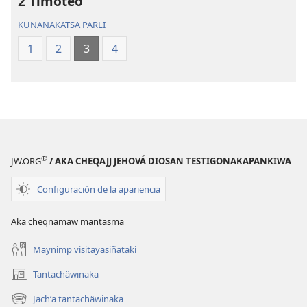
2 Timoteo
KUNANAKATSA PARLI
1
2
3
4
®
JW.ORG
/ AKA CHEQAJJ JEHOVÁ DIOSAN TESTIGONAKAPANKIWA
Configuración de la apariencia
Aka cheqnamaw mantasma
Maynimp visitayasiñataki
Tantachäwinaka
(opens
new
Jachʼa tantachäwinaka
(opens
window)