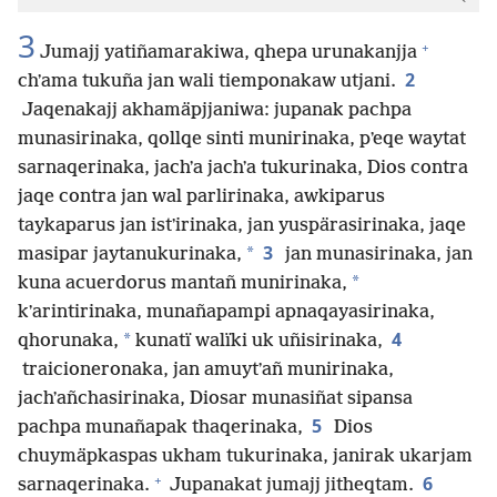
3
+
Jumajj yatiñamarakiwa, qhepa urunakanjja
2
chʼama tukuña jan wali tiemponakaw utjani.
Jaqenakajj akhamäpjjaniwa: jupanak pachpa
munasirinaka, qollqe sinti munirinaka, pʼeqe waytat
sarnaqerinaka, jachʼa jachʼa tukurinaka, Dios contra
jaqe contra jan wal parlirinaka, awkiparus
taykaparus jan istʼirinaka, jan yuspärasirinaka, jaqe
3
*
masipar jaytanukurinaka,
jan munasirinaka, jan
*
kuna acuerdorus mantañ munirinaka,
kʼarintirinaka, munañapampi apnaqayasirinaka,
4
*
qhorunaka,
kunatï walïki uk uñisirinaka,
traicioneronaka, jan amuytʼañ munirinaka,
jachʼañchasirinaka, Diosar munasiñat sipansa
5
pachpa munañapak thaqerinaka,
Dios
chuymäpkaspas ukham tukurinaka, janirak ukarjam
+
6
sarnaqerinaka.
Jupanakat jumajj jitheqtam.