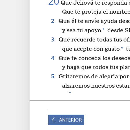
20
Que Jehová te responda en
Que te proteja el nombre
2
Que él te envíe ayuda desd
*
y sea tu apoyo
desde S
3
Que recuerde todas tus of
*
que acepte con gusto
t
4
Que te conceda los deseos
y haga que todos tus pla
5
Gritaremos de alegría por 
alzaremos nuestros estan
+
Que Jehová cumpla todas
6
Ahora sé muy bien que Jeh
ANTERIOR
Le responde desde sus sa