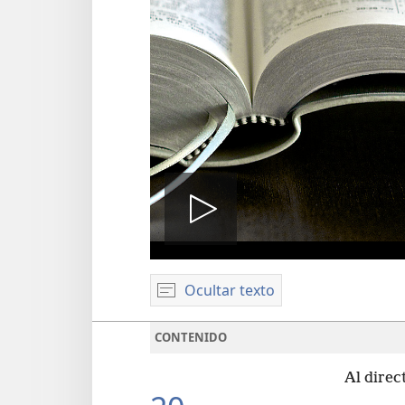
Reproduci
Ocultar texto
video
CONTENIDO
Al direc