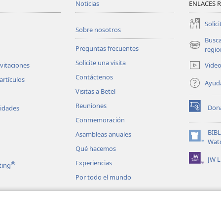
Noticias
ENLACES 
Solici
Sobre nosotros
Busc
Preguntas frecuentes
(abre
regio
una
Solicite una visita
Vide
nvitaciones
nueva
Contáctenos
ventana)
artículos
Ayud
Visitas a Betel
Reuniones
Don
vidades
(abre
Conmemoración
una
nueva
BIB
Asambleas anuales
ventana)
(abre
Wat
Qué hacemos
una
JW L
nueva
Experiencias
®
ting
ventana)
Por todo el mundo
n señas
les