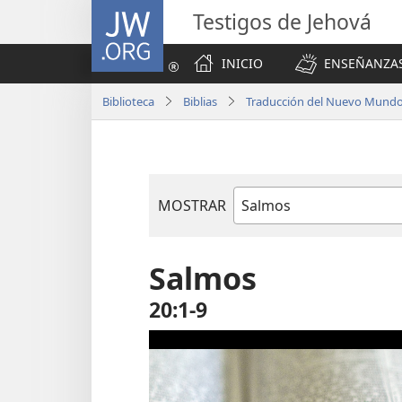
JW.ORG
Testigos de Jehová
INICIO
ENSEÑANZAS
Biblioteca
Biblias
Traducción del Nuevo Mundo 
MOSTRAR
Libro
de
la
Salmos
Biblia
20:1-9