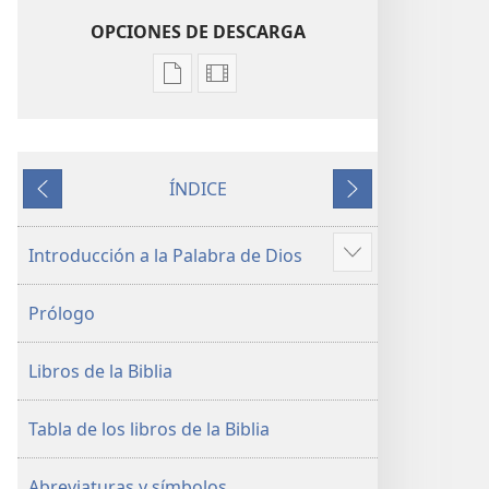
OPCIONES DE DESCARGA
Opciones
Opciones
de
de
descarga
descarga
de
de
ÍNDICE
publicaciones
grabaciones
ANTERIOR
SIGUIENTE
electrónicas
de
La
video
Introducción a la Palabra de Dios
Mostrar
Biblia.
La
más
Traducción
Biblia.
Prólogo
del
Traducción
Nuevo
del
Libros de la Biblia
Mundo
Nuevo
(revisión
Mundo
del
(revisión
Tabla de los libros de la Biblia
2019)
del
2019)
Abreviaturas y símbolos