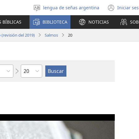
lengua de señas argentina
Iniciar se
Seleccionar
(abre
idioma
una
 BÍBLICAS
BIBLIOTECA
NOTICIAS
SOB
nuev
venta
(revisión del 2019)
Salmos
20
Capítulo