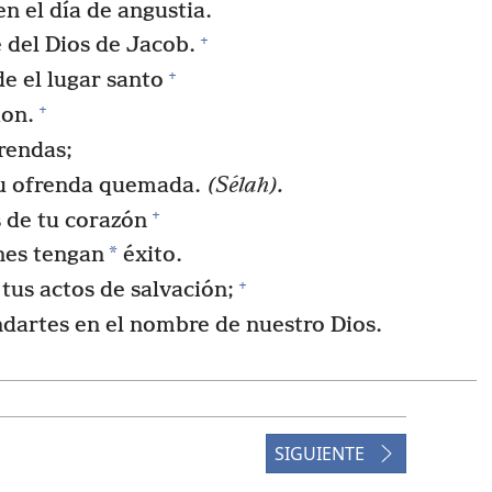
 el día de angustia.
+
 del Dios de Jacob.
+
e el lugar santo
+
ion.
rendas;
u ofrenda quemada.
(Sélah).
+
 de tu corazón
*
nes tengan
éxito.
+
tus actos de salvación;
dartes en el nombre de nuestro Dios.
 tus peticiones.
+
ová salva a su ungido.
SIGUIENTE
ntos cielos
+