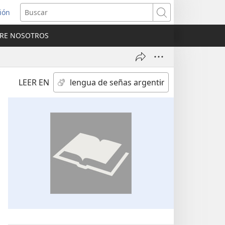
sión
Buscar
RE NOSOTROS
a
na)
LEER EN