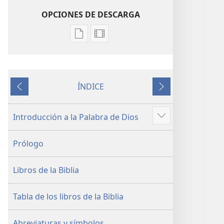
OPCIONES DE DESCARGA
Opciones
Opciones
de
de
descarga
descarga
de
de
ÍNDICE
publicaciones
grabaciones
ANTERIOR
SIGUIENTE
electrónicas
de
La
video
Introducción a la Palabra de Dios
Mostrar
Biblia.
La
más
Traducción
Biblia.
Prólogo
del
Traducción
Nuevo
del
Libros de la Biblia
Mundo
Nuevo
(revisión
Mundo
del
(revisión
Tabla de los libros de la Biblia
2019)
del
2019)
Abreviaturas y símbolos