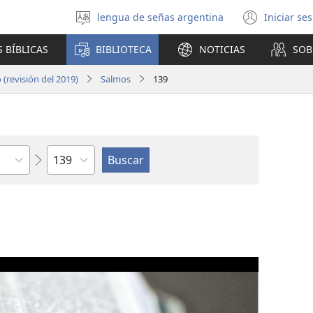
lengua de señas argentina
Iniciar se
Seleccionar
(abre
idioma
una
 BÍBLICAS
BIBLIOTECA
NOTICIAS
SOB
nuev
venta
(revisión del 2019)
Salmos
139
Capítulo