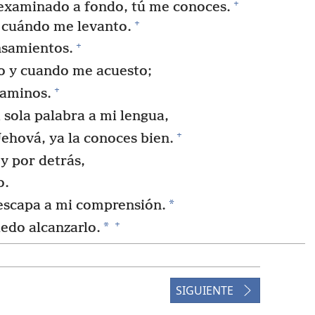
+
examinado a fondo, tú me conoces.
+
 cuándo me levanto.
+
nsamientos.
o y cuando me acuesto;
+
caminos.
sola palabra a mi lengua,
+
Jehová, ya la conoces bien.
y por detrás,
o.
*
scapa a mi comprensión.
+
*
edo alcanzarlo.
tu espíritu?
+
tu rostro?
SIGUIENTE
arías,
+