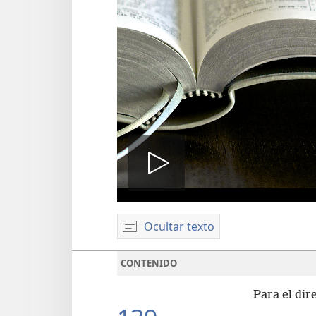
Reproduci
Ocultar texto
video
CONTENIDO
Para el dir