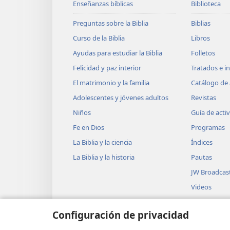
Enseñanzas bíblicas
Biblioteca
20
los que con intenciones p
Preguntas sobre la Biblia
Biblias
Son tus adversarios, qu
Curso de la Biblia
Libros
+
Ayudas para estudiar la Biblia
Folletos
21
Oh, Jehová, ¿acaso no odi
Felicidad y paz interior
Tratados e i
y detesto a los que se re
El matrimonio y la familia
Catálogo de 
22
Odio es todo lo que siento
Adolescentes y jóvenes adultos
Revistas
se han convertido en ve
Niños
Guía de acti
23
Examíname a fondo, oh, D
Fe en Dios
Programas
Mira dentro de mí y con
La Biblia y la ciencia
Índices
24
La Biblia y la historia
Pautas
Observa si hay en mí alg
JW Broadcas
+
y llévame
por el camino
Videos
Canciones e
Configuración de privacidad
Obras teatra