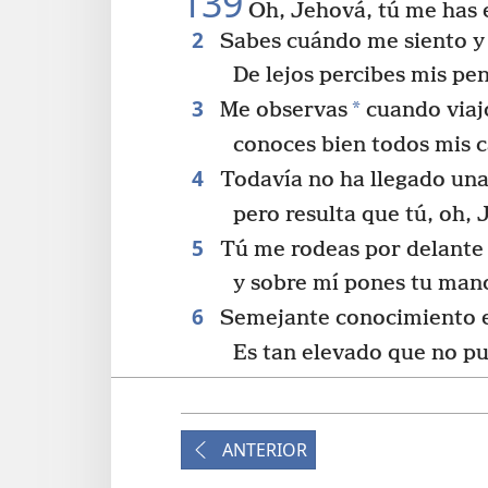
139
Oh, Jehová, tú me has 
2
Sabes cuándo me siento y
De lejos percibes mis pe
3
*
Me observas
cuando viaj
conoces bien todos mis 
4
Todavía no ha llegado una 
pero resulta que tú, oh, 
5
Tú me rodeas por delante 
y sobre mí pones tu man
6
Semejante conocimiento e
Es tan elevado que no pu
7
¿Adónde puedo escapar de 
¿Y adónde puedo huir de 
ANTERIOR
8
Si subiera al cielo, allí est