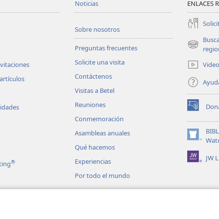
Noticias
ENLACES 
*
erversas
hablan contra ti.
Solici
e usan tu nombre de manera indigna.
Sobre nosotros
Busc
Preguntas frecuentes
(abre
regio
+
o a los que te odian
una
Solicite una visita
Vide
nvitaciones
nueva
+
belan contra ti?
Contáctenos
ventana)
artículos
Ayud
+
 por ellos;
Visitas a Betel
rdaderos enemigos para mí.
Reuniones
Don
vidades
(abre
+
Conmemoración
ios, y conoce mi corazón.
una
nueva
BIB
Asambleas anuales
+
*
oce mis pensamientos angustiosos.
ventana)
(abre
Wat
Qué hacemos
+
una
*
una mala tendencia,
JW L
nueva
Experiencias
®
ting
 de la eternidad.
ventana)
Por todo el mundo
n señas
les