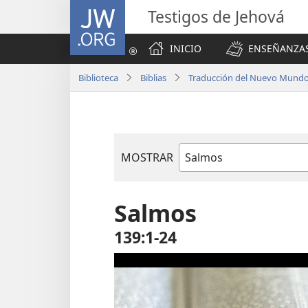
JW.ORG
Testigos de Jehová
INICIO
ENSEÑANZAS
Biblioteca
Biblias
Traducción del Nuevo Mundo 
MOSTRAR
Libro
de
la
Salmos
Biblia
139:1-24