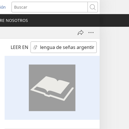
sión
Buscar
RE NOSOTROS
a
na)
LEER EN