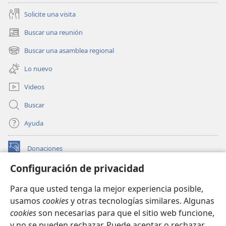
Solicite una visita
Buscar una reunión
(abre
una
Buscar una asamblea regional
(abre
nueva
una
ventana)
Lo nuevo
nueva
ventana)
Videos
Buscar
Ayuda
Donaciones
(abre
una
Configuración de privacidad
nueva
BIBLIOTECA EN LÍNEA Watchtower™
(abre
ventana)
Para que usted tenga la mejor experiencia posible,
una
®
JW Hub
usamos
cookies
y otras tecnologías similares. Algunas
nueva
(abre
ventana)
cookies
son necesarias para que el sitio web funcione,
una
®
JW Library
nueva
y no se pueden rechazar. Puede aceptar o rechazar