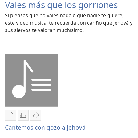
Vales más que los gorriones
Si piensas que no vales nada o que nadie te quiere,
este video musical te recuerda con cariño que Jehová y
sus siervos te valoran muchísimo.
Opciones
Opciones
Compartir
de
de
Cantemos
Cantemos con gozo a Jehová
descarga
descarga
con