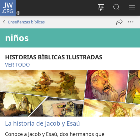
JW.ORG
Iniciar
sesión
Cambiar
Búsqueda
MO
(abre
idioma
en jw.org
ME
Enseñanzas bíblicas
una
del sitio
nueva
niños
ventana)
HISTORIAS BÍBLICAS ILUSTRADAS
VER TODO
La historia de Jacob y Esaú
Conoce a Jacob y Esaú, dos hermanos que