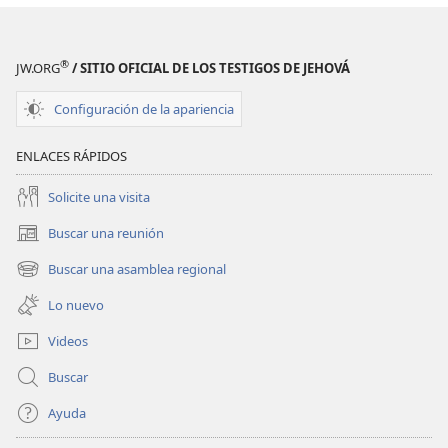
®
JW.ORG
/ SITIO OFICIAL DE LOS TESTIGOS DE JEHOVÁ
Configuración de la apariencia
ENLACES RÁPIDOS
Solicite una visita
Buscar una reunión
(abre
una
Buscar una asamblea regional
(abre
nueva
una
ventana)
Lo nuevo
nueva
ventana)
Videos
Buscar
Ayuda