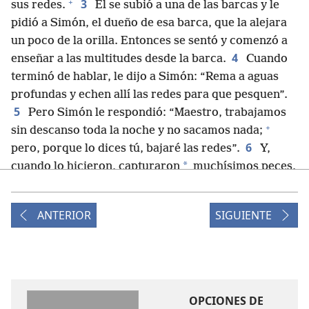
+
3
sus redes.
Él se subió a una de las barcas y le
pidió a Simón, el dueño de esa barca, que la alejara
un poco de la orilla. Entonces se sentó y comenzó a
4
enseñar a las multitudes desde la barca.
Cuando
terminó de hablar, le dijo a Simón: “Rema a aguas
profundas y echen allí las redes para que pesquen”.
5
Pero Simón le respondió: “Maestro, trabajamos
+
sin descanso toda la noche y no sacamos nada;
6
pero, porque lo dices tú, bajaré las redes”.
Y,
*
cuando lo hicieron, capturaron
muchísimos peces,
+
7
tantos que sus redes empezaron a romperse.
Así que les hicieron señas a sus socios, que estaban
ANTERIOR
SIGUIENTE
en la otra barca, para que fueran y los ayudaran.
Ellos fueron, y entonces llenaron las dos barcas.
8
Estaban tan llenas que empezaron a hundirse.
Al
ver esto, Simón Pedro cayó junto a las rodillas de
Jesús y le dijo: “Apártate de mí, Señor, porque soy
OPCIONES DE