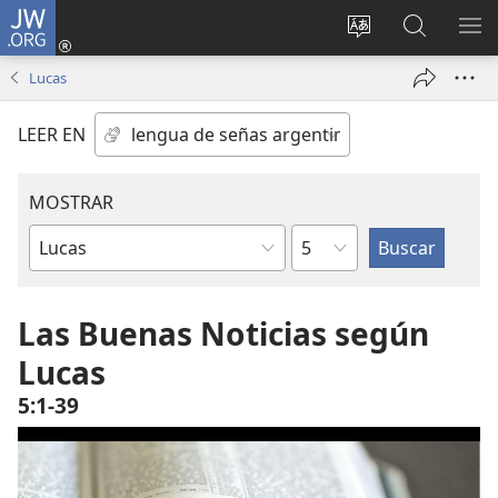
JW.ORG
Iniciar
sesión
Cambiar
Búsqueda
MO
(abre
idioma
en jw.org
ME
Lucas
una
del sitio
nueva
LEER EN
ventana)
MOSTRAR
Capítulo
Libro
de
la
Las Buenas Noticias según
Biblia
Lucas
5:1-39