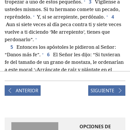
+
3
tropezar a uno de estos pequeños.
Vigílense a
ustedes mismos. Si tu hermano comete un pecado,
+
+
4
repréndelo.
Y, si se arrepiente, perdónalo.
Aun si siete veces al día peca contra ti y siete veces
vuelve a ti diciendo ‘Me arrepiento’, tienes que
+
perdonarlo”.
5
Entonces los apóstoles le pidieron al Señor:
+
6
“Danos más fe”.
El Señor les dijo: “Si tuvieran
fe del tamaño de un grano de mostaza, le ordenarían
a este moral ‘¡Arráncate de raíz y plántate en el
+
mar!’, y este les obedecería.
7
”¿Quién de ustedes, si tiene un esclavo que está
ANTERIOR
SIGUIENTE
arando o cuidando el rebaño, le dirá cuando vuelva
8
del campo ‘Ven rápido a la mesa para comer’?
¿No le dirá más bien ‘Prepárame algo de cenar,
ponte un delantal y sírveme hasta que yo acabe de
comer y beber, y ya después comerás y beberás tú’?
OPCIONES DE