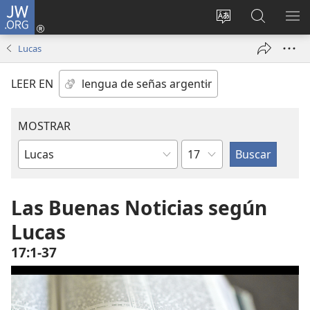
JW.ORG
Iniciar
sesión
Cambiar
Búsqueda
MO
(abre
idioma
en jw.org
ME
Lucas
una
del sitio
nueva
LEER EN
ventana)
MOSTRAR
Capítulo
Libro
de
la
Las Buenas Noticias según
Biblia
Lucas
17:1-37