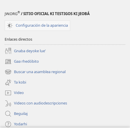
ventana)
ventana)
®
JW.ORG
/ SITIO OFICIAL KI TESTIGOS KI JEOBÁ
Configuración de la apariencia
Enlaces directos
Gnaba deyoke lue’
Gaa rhedóbito
(abre
una
Buscar una asamblea regional
(abre
nueva
una
ventana)
Ta kobi
nueva
ventana)
Video
Videos con audiodescripciones
Beguilaj
Yodarhi