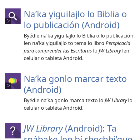
Naʼka yiguilajlo lo Biblia o
lo publicación (Android)
Byédie naʼka yiguilajlo lo Biblia o lo publicación,
len naʼka yiguilajlo to tema lo libro
Perspicacia
para comprender las Escrituras
lo
JW Library
len
celular o tableta Android.
Naʼka gonlo marcar texto
(Android)
Byédie naʼka gonlo marca texto lo
JW Library
lo
celular o tableta Android.
JW Library
(Android): Ta
rnábake len bí rhochhi’gue