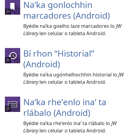
Naʼka gonlochhin
marcadores (Android)
Byédie naʼka goelho laze marcadores lo
JW
Library
len celular o tableta Android.
Bí rhon “Historial”
(Android)
Byédie naʼka ugónhelhochhin historial lo
JW
Library
len celular o tableta Android.
Naʼka rheʼenlo inaʼ ta
rlábalo (Android)
Byédie naʼka rheʼenlo inaʼ ta rlábalo lo
JW
Library
len celular o tableta Android.