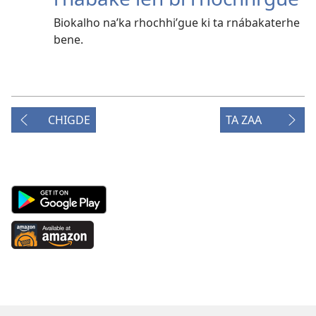
Biokalho na’ka rhochhi’gue ki ta rnábakaterhe
bene.
CHIGDE
TA ZAA
Android
App
on
Available
Google
at
Play
Amazon
(abre
(abre
una
una
nueva
nueva