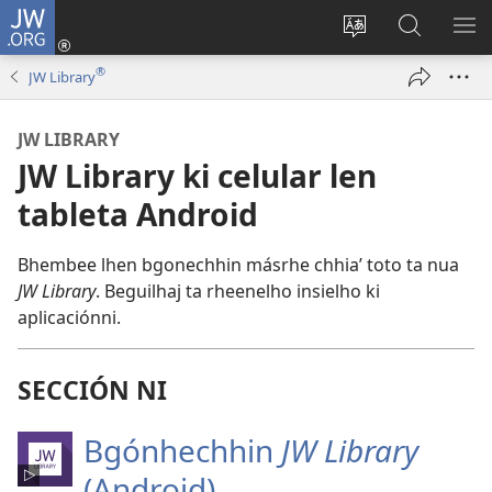
JW.ORG
Ga
solho
Botza
Beguilaj
KS
sesión
didza
ní
ME
®
JW Library
(abre
ki
JW.ORG
una
sitio
JW LIBRARY
nueva
ní
JW Library ki celular len
ventana)
tableta Android
Bhembee lhen bgonechhin másrhe chhia’ toto ta nua
JW Library
. Beguilhaj ta rheenelho insielho ki
aplicaciónni.
SECCIÓN NI
Bgónhechhin
JW Library
(Android)