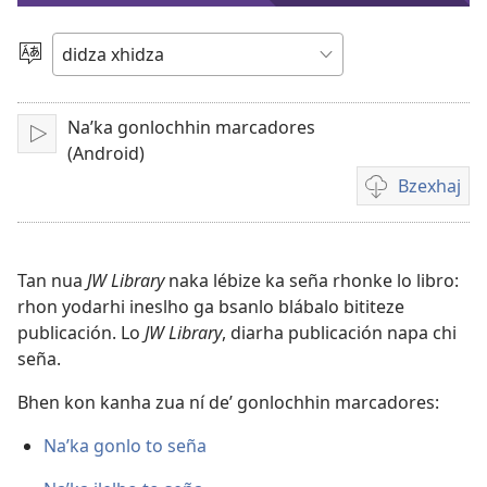
video
Gleaj
bi
didza
Na’ka gonlochhin marcadores
Bzua
(Android)
Bzexhaj
Tixhe
ka
waka
gxhexhajlo
Tan nua
JW Library
naka lébize ka seña rhonke lo libro:
video
rhon yodarhi ineslho ga bsanlo blábalo bititeze
tan
publicación. Lo
JW Library
, diarha publicación napa chi
yoo
seña.
ní
Bhen kon kanha zua ní deʼ gonlochhin marcadores:
na
guiolho
Naʼka gonlo to seña