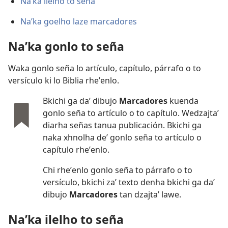
Naʼka ilelho to seña
Naʼka goelho laze marcadores
Naʼka gonlo to seña
Waka gonlo seña lo artículo, capítulo, párrafo o to
versículo ki lo Biblia rheʼenlo.
Bkichi ga daʼ dibujo
Marcadores
kuenda
gonlo seña to artículo o to capítulo. Wedzajtaʼ
diarha señas tanua publicación. Bkichi ga
naka xhnolha deʼ gonlo seña to artículo o
capítulo rheʼenlo.
Chi rheʼenlo gonlo seña to párrafo o to
versículo, bkichi zaʼ texto denha bkichi ga daʼ
dibujo
Marcadores
tan dzajtaʼ lawe.
Naʼka ilelho to seña