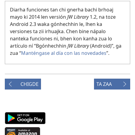
Diarha funciones tan chi gnerha bachi brhoaj
mayo ki 2014 len versión
JW Library
1.2, na toze
Android 2.3 waka gónhechhin le, lhen ka
versiones ta zii irhuajka. Chen bine nápalo
nanteka funciones ni, bhen kon kanha zua lo
artículo ní “Bgónhechhin
JW Library
(Android)”, ga
zua “
Manténgase al día con las novedades
”.
CHIGDE
TA ZAA
Android
App
on
Available