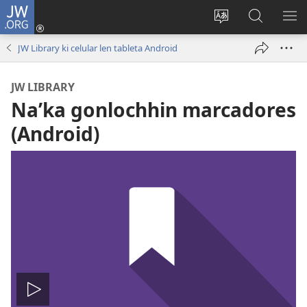
JW.ORG
Ga
solho
Botza
Beguilaj
KS
sesión
didza
ní
ME
JW Library ki celular len tableta Android
(abre
ki
JW.ORG
una
sitio
JW LIBRARY
nueva
ní
Naʼka gonlochhin marcadores
ventana)
(Android)
Reproducir