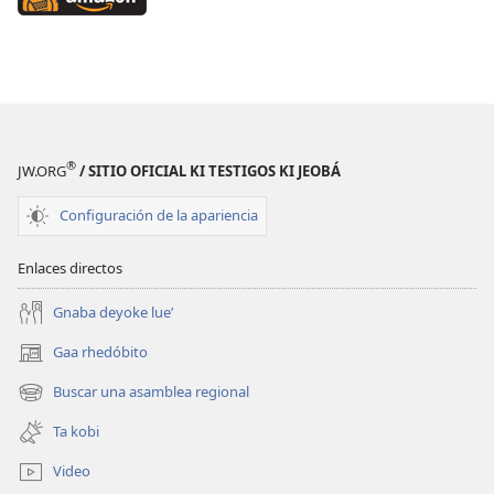
Google
at
Play
Amazon
(abre
(abre
una
una
nueva
nueva
ventana)
ventana)
®
JW.ORG
/ SITIO OFICIAL KI TESTIGOS KI JEOBÁ
Configuración de la apariencia
Enlaces directos
Gnaba deyoke lue’
Gaa rhedóbito
(abre
una
Buscar una asamblea regional
(abre
nueva
una
ventana)
Ta kobi
nueva
ventana)
Video