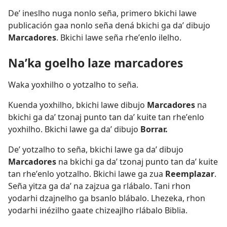
Deʼ ineslho nuga nonlo seña, primero bkichi lawe
publicación gaa nonlo seña dená bkichi ga daʼ dibujo
Marcadores
. Bkichi lawe seña rheʼenlo ilelho.
Naʼka goelho laze marcadores
Waka yoxhilho o yotzalho to seña.
Kuenda yoxhilho, bkichi lawe dibujo
Marcadores
na
bkichi ga daʼ tzonaj punto tan daʼ kuite tan rheʼenlo
yoxhilho. Bkichi lawe ga daʼ dibujo
Borrar.
Deʼ yotzalho to seña, bkichi lawe ga daʼ dibujo
Marcadores
na bkichi ga daʼ tzonaj punto tan daʼ kuite
tan rheʼenlo yotzalho. Bkichi lawe ga zua
Reemplazar
.
Seña yitza ga daʼ na zajzua ga rlábalo. Tani rhon
yodarhi dzajnelho ga bsanlo blábalo. Lhezeka, rhon
yodarhi inézilho gaate chizeajlho rlábalo Biblia.