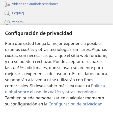
Videos con audiodescripciones
Beguilaj
Yodarhi
Configuración de privacidad
Donaciones
(abre
una
Para que usted tenga la mejor experiencia posible,
nueva
BIBLIOTECA LO INTERNET Watchtower
usamos
cookies
y otras tecnologías similares. Algunas
(abre
ventana)
cookies
son necesarias para que el sitio web funcione,
una
®
JW Hub
nueva
y no se pueden rechazar. Puede aceptar o rechazar
(abre
ventana)
las
cookies
adicionales, que se usan solamente para
una
®
JW Library
nueva
mejorar la experiencia del usuario. Estos datos nunca
ventana)
se pondrán a la venta ni se utilizarán con fines
comerciales. Si desea saber más, lea nuestra
Política
global sobre el uso de
cookies
y otras tecnologías
.
También puede personalizar en cualquier momento
Copyright
© 2026 Watch Tower Bible and Tract Society of Pennsylvania.
NAKA RHALA GONELHO CHHIN TA YOO NÍ
|
POLÍTICA DE PRIVACIDAD
su configuración en la
Configuración de privacidad
.
Mo
|
CONFIGURACIÓN DE PRIVACIDAD