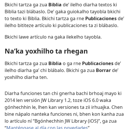
Bkichi tartza ga zua
Biblia
deʼ ilelho diarha textos ki
Biblia tazi blábaslo. Deʼ gaka guiokalho tayobla bkichi
to texto ki Biblia. Bkichi tartza ga rne
Publicaciones
deʼ
ilelho bititeze artículo ki publicaciones ta zi blábaslo.
Bkichi lawe artículo na gaka ilekelho tayobla.
Naʹka yoxhilho ta rhegan
Bkichi tartza ga zua
Biblia
o ga rne
Publicaciones
deʼ
ilelho diarha gaʼ chi blábalo. Bkichi ga zua
Borrar
deʼ
yoxhilho diarha ten.
Diarha funciones tan chi gnerha bachi brhoaj mayo ki
2014 len versión JW Library 1.2, toze iOS 6.0 waka
gónhechhin le, lhen kan versiones ta zii irhuajka. Chen
bine nápalo nanteka funciones ni, bhen kon kanha zua
lo artículo ní “Bgónhechhin JW Library (iOS)”, ga zua
“
Manténgase al día con las novedades
”.