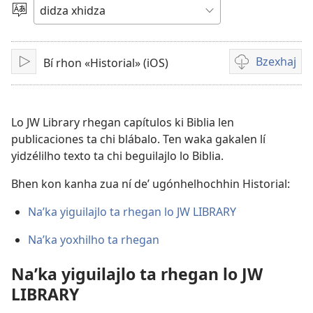
video
Gleaj
bi
didza
Bzexhaj
Bí rhon «Historial» (iOS)
Bzua
Tixhe
ka
waka
gxhexhajlo
Lo JW Library rhegan capítulos ki Biblia len
video
publicaciones ta chi blábalo. Ten waka gakalen lí
tan
yidzélilho texto ta chi beguilajlo lo Biblia.
yoo
Bhen kon kanha zua ní deʼ ugónhelhochhin Historial:
ní
na
Naʹka yiguilajlo ta rhegan lo JW LIBRARY
guiolho
Naʹka yoxhilho ta rhegan
Naʹka yiguilajlo ta rhegan lo JW
LIBRARY