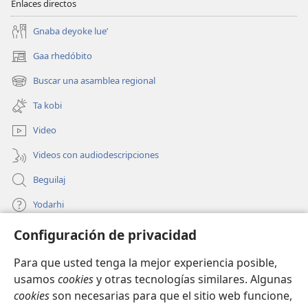
Enlaces directos
Gnaba deyoke lue’
Gaa rhedóbito
(abre
una
Buscar una asamblea regional
(abre
nueva
una
ventana)
Ta kobi
nueva
ventana)
Video
Videos con audiodescripciones
Beguilaj
Yodarhi
Configuración de privacidad
Donaciones
(abre
una
Para que usted tenga la mejor experiencia posible,
nueva
BIBLIOTECA LO INTERNET Watchtower
usamos
cookies
y otras tecnologías similares. Algunas
(abre
ventana)
cookies
son necesarias para que el sitio web funcione,
una
®