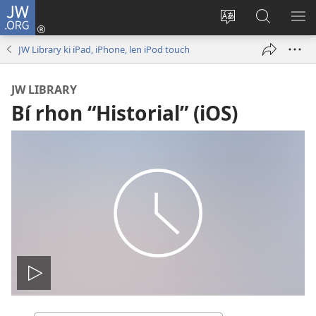
JW.ORG
Ga
solho
Botza
Beguilaj
KS
sesión
didza
ní
ME
JW Library ki iPad, iPhone, len iPod touch
(abre
ki
JW.ORG
una
sitio
JW LIBRARY
nueva
ní
Bí rhon “Historial” (iOS)
ventana)
Reproducir