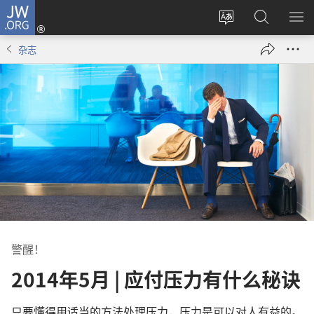
JW.ORG
登
录
更
搜
显
（打
改
索
示
杂志
开
网
JW.ORG
菜
新
站
单
窗
语
口）
言
警醒！
2014年5月 | 应付压力有什么秘诀
只要懂得用适当的方法处理压力，压力是可以对人有益的。