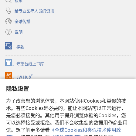
搜索
给专业医疗人员的资讯
全球传播
说明
捐款
（打
开
新
守望台线上书库
（打
窗
开
口）
®
JW Hub
新
（打
窗
开
隐私设置
口）
JW Library®
新
窗
为了改善您的浏览体验，本网站使用Cookies和类似的技
口）
Watchtower Library
术。有些Cookies是必要的，能让本网站可以正常运行，
是您必须接受的。其他用于提升浏览体验的Cookies，您
可以选择接受或拒绝。我们不会收集您的数据用作商业用
途。想了解更多请看
《全球Cookies和类似技术使用政
Copyright
© 2026 Watch Tower Bible and Tract Society of Pennsylvania.