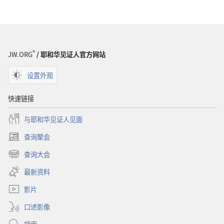
选
项
警
醒！
应
®
JW.ORG
/ 耶和华见证人官方网站
付
压
设置外观
力
有
快速链接
什
与耶和华见证人见面
么
秘
查询聚会
（打
诀
开
查询大会
（打
新
开
窗
最新资料
新
口）
窗
影片
口）
口述影像