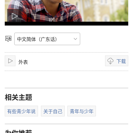
播
放
选
择
影
语
言
下载
外表
片
播
录
放
像
下
载
选
相关主题
项
有些青少年说
关于自己
青年与少年
为你推荐