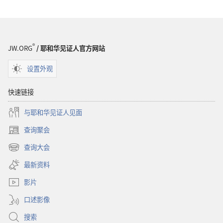
®
JW.ORG
/ 耶和华见证人官方网站
设置外观
快速链接
与耶和华见证人见面
查询聚会
（打
开
查询大会
（打
新
开
窗
最新资料
新
口）
窗
影片
口）
口述影像
搜索