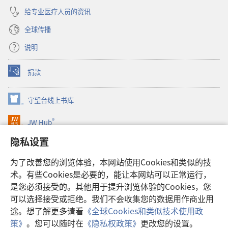
给专业医疗人员的资讯
全球传播
说明
捐款
（打
开
新
守望台线上书库
（打
窗
开
口）
®
JW Hub
新
（打
窗
开
隐私设置
口）
JW Library®
新
窗
为了改善您的浏览体验，本网站使用Cookies和类似的技
口）
Watchtower Library
术。有些Cookies是必要的，能让本网站可以正常运行，
是您必须接受的。其他用于提升浏览体验的Cookies，您
可以选择接受或拒绝。我们不会收集您的数据用作商业用
途。想了解更多请看
《全球Cookies和类似技术使用政
Copyright
© 2026 Watch Tower Bible and Tract Society of Pennsylvania.
策》
。您可以随时在
《隐私权政策》
更改您的设置。