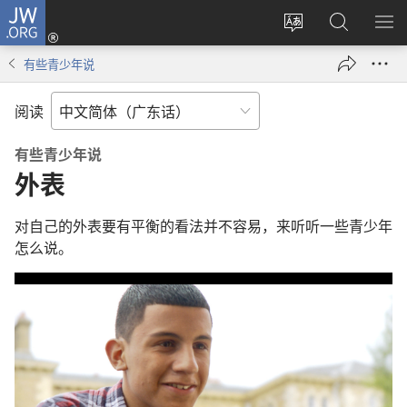
JW.ORG
登
录
更
搜
显
（打
改
索
示
有些青少年说
开
网
JW.ORG
菜
新
站
单
阅读
窗
语
口）
言
有些青少年说
外表
对自己的外表要有平衡的看法并不容易，来听听一些青少年
怎么说。