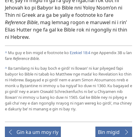
Ere, yay ni migid ni ga ra guy e ngachal rok Got ni
Jehovah ko pi Babyor ko Bible nni Yoloy Nsom’on ni
Thin ni Greek ara ga be yaliy e footnote ko fare
Reference Bible
, mag lemnag rogon e maruwel ni i rin’
Elias Hutter nge fa gal ke Bible rok ni ngongliy ni thin
ni Hebrew.
^
Mu guy e bin migid e footnote ko
Ezekiel 18:4
nge Appendix 3B u lan
fare
Reference Bible.
^
Ba tamilang ni ku bay boch e girdi’ ni llowan’ ni kar pilyeged fapi
babyor ko Bible ni tabab ko Matthew nge mada’ ko Revelation ko thin
ni Hebrew. Bagayad e pi girdi’ nem e aram Simon Atoumanos nreb e
monk u Byzantine ni immoy u ba ngiyal’ ko duw ni 1360. Ku bagayad e
pi girdi’ ney e aram Oswald Schreckenfuchs ni be’ u Chiyamen nib
llowan’ ni immoy u bang ko duw ni 1565. Gal ke Bible ney ni pilyeg e
gali cha’ ney e dan ngongliy nrayog ni ngan wereg ko girdi’, ma chiney
e dakuriy be’ ni manang e gin ni bay riy.
Gin ka um moy riy
Bin migid