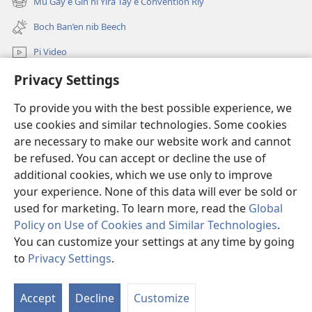
e
Mu Gay e Gin ni Yira Tay e Convention Riy
(opens
window)
Bible
new
Boch Ban’en nib Beech
u
window)
Murung’agen
Pi Video
e
Privacy Settings
Mu Gay
Yafos
ko
To provide you with the best possible experience, we
Salpiy ni Ayuw
Girdi’
(opens
use cookies and similar technologies. Some cookies
new
nge
are necessary to make our website work and cannot
window)
LIBRARY U ONLINE ni Fan ko Wulyang ko Damit™
Yam’
be refused. You can accept or decline the use of
(opens
ni
new
additional cookies, which we use only to improve
®
JW Hub
window)
Yad
(opens
your experience. None of this data will ever be sold or
Ma
new
used for marketing. To learn more, read the
Global
window)
Tay?
Policy on Use of Cookies and Similar Technologies
.
You can customize your settings at any time by going
Copyright
© 2026 Watch Tower Bible and Tract Society of Pennsylvania.
to
Privacy Settings
.
S
ROGON NI NGAN FANAY
|
PRIVACY POLICY
|
PRIVACY SETTINGS
Ta
Accept
Decline
Customize
of