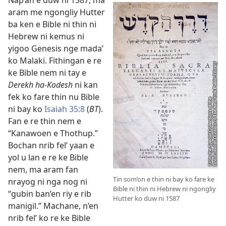
Nap’an e duw ni 1587, ma
aram me ngongliy Hutter
ba ken e Bible ni thin ni
Hebrew ni kemus ni
yigoo Genesis nge mada’
ko Malaki. Fithingan e re
ke Bible nem ni tay e
Derekh ha-Kodesh
ni kan
fek ko fare thin nu Bible
ni bay ko
Isaiah 35:8
(
BT
).
Fan e re thin nem e
“Kanawoen e Thothup.”
Bochan nrib fel’ yaan e
yol u lan e re ke Bible
nem, ma aram fan
Tin som’on e thin ni bay ko fare ke
nrayog ni nga nog ni
Bible ni thin ni Hebrew ni ngongliy
“gubin ban’en riy e rib
Hutter ko duw ni 1587
manigil.” Machane, n’en
nrib fel’ ko re ke Bible