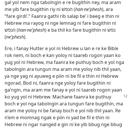
gal yol nem nga tabolngin e re bugithin ney, ma aram
me yib fare bugithin riy ni הנפשׁ (
han·ne’phesh
), ara
“fare girdi’.” Faanra gathi rib salap be’ i beeg e thin ni
Hebrew ma rayog ni nge lemnag ni fare bugithin ni
הנפשׁ (
han·ne’phesh
) e ba thil ko fare bugithin ni נפשׁ
(
ne’phesh
).
Ere, i fanay Hutter e yol ni Hebrew u lan e re ke Bible
rok nem, ni boch e kan yoloy ni taareb rogon yaan ko
yug yol ni Hebrew, ma faanra ke puthuy boch e yol nga
tabolngin ara tungun ma aram me yoloy nib thil yaan,
ya nge yag ni ayuweg e piin ni be fil e thin ni Hebrew
ngorad. Bod ni, faanra nge yoloy fare bugithin ni
ga’ngin, ma aram me fanay e yol ni taareb rogon yaan
ko yug yol ni Hebrew. Machane faanra ke puthuy
boch e yol nga tabolngin ara tungun fare bugithin, ma
aram me yoloy ni be fanay boch e yol nib thil yaan. Re
n’em e momnag ngak e piin ni yad be fil e thin ni
Hebrew ni ngar nanged e gin ni ke yib bbug nge bbug