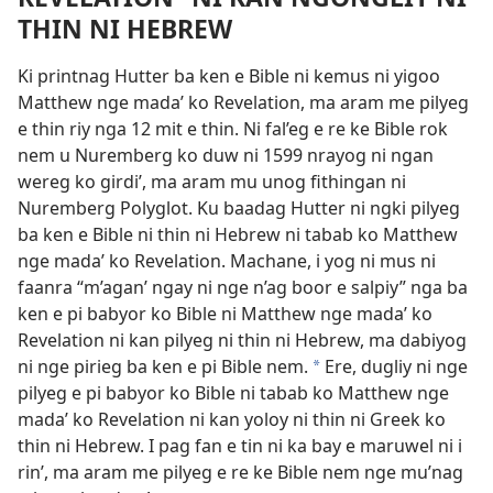
THIN NI HEBREW
Ki printnag Hutter ba ken e Bible ni kemus ni yigoo
Matthew nge mada’ ko Revelation, ma aram me pilyeg
e thin riy nga 12 mit e thin. Ni fal’eg e re ke Bible rok
nem u Nuremberg ko duw ni 1599 nrayog ni ngan
wereg ko girdi’, ma aram mu unog fithingan ni
Nuremberg Polyglot. Ku baadag Hutter ni ngki pilyeg
ba ken e Bible ni thin ni Hebrew ni tabab ko Matthew
nge mada’ ko Revelation. Machane, i yog ni mus ni
faanra “m’agan’ ngay ni nge n’ag boor e salpiy” nga ba
ken e pi babyor ko Bible ni Matthew nge mada’ ko
Revelation ni kan pilyeg ni thin ni Hebrew, ma dabiyog
ni nge pirieg ba ken e pi Bible nem.
Ere, dugliy ni nge
*
pilyeg e pi babyor ko Bible ni tabab ko Matthew nge
mada’ ko Revelation ni kan yoloy ni thin ni Greek ko
thin ni Hebrew. I pag fan e tin ni ka bay e maruwel ni i
rin’, ma aram me pilyeg e re ke Bible nem nge mu’nag