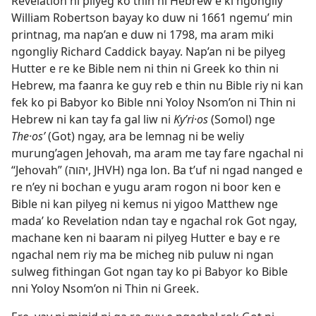
Revelation ni pilyeg ko thin ni Hebrew e ki ngongliy
William Robertson bayay ko duw ni 1661 ngemu’ min
printnag, ma nap’an e duw ni 1798, ma aram miki
ngongliy Richard Caddick bayay. Nap’an ni be pilyeg
Hutter e re ke Bible nem ni thin ni Greek ko thin ni
Hebrew, ma faanra ke guy reb e thin nu Bible riy ni kan
fek ko pi Babyor ko Bible nni Yoloy Nsom’on ni Thin ni
Hebrew ni kan tay fa gal liw ni
Kyʹri·os
(Somol) nge
The·osʹ
(Got) ngay, ara be lemnag ni be weliy
murung’agen Jehovah, ma aram me tay fare ngachal ni
“Jehovah” (יהוה, JHVH) nga lon. Ba t’uf ni ngad nanged e
re n’ey ni bochan e yugu aram rogon ni boor ken e
Bible ni kan pilyeg ni kemus ni yigoo Matthew nge
mada’ ko Revelation ndan tay e ngachal rok Got ngay,
machane ken ni baaram ni pilyeg Hutter e bay e re
ngachal nem riy ma be micheg nib puluw ni ngan
sulweg fithingan Got ngan tay ko pi Babyor ko Bible
nni Yoloy Nsom’on ni Thin ni Greek.