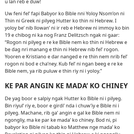
u lan reb e duw!
Uw feni fel’ fapi Babyor ko Bible nni Yoloy Nsom’on ni
Thin ni Greek ni pilyeg Hutter ko thin ni Hebrew. I
yoloy be’ nib llowan’ ni ir reb e Hebrew ni immoy ko bin
19 e chibog ni ka nog Franz Delitzsch ngak ni gaar:
“Rogon ni pilyeg e re ke Bible nem ko thin ni Hebrew e
be dag nri manang e thin ni Hebrew nib fel’ rogon.
Yooren e Kristiano e dar nanged e re thin nem nrib fel’
rogon ni bod e cha’ney. Kub fel’ ni ngan beeg e re ke
Bible nem, ya rib puluw e thin riy ni i yoloy.”
KE PAR ANGIN KE MADA’ KO CHINEY
De yag boor e salpiy ngak Hutter ko Bible ni i pilyeg.
Bin riyul’ riy e, boor e girdi’ nda i chuw’iy e Bible ni i
pilyeg. Machane, rib ga’ angin e gal ke Bible nem ni
ngongliy, ma ke par ke mada’ ko chiney. Bod ni, pi
babyor ko Bible ni tabab ko Matthew nge mada’ ko