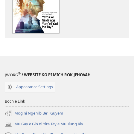
nrayog
ni
ngan
mel'eg
e
digital
publication
ni
ngan
downloadnag
®
JW.ORG
/ WEBSITE KO PI MICH ROK JEHOVAH
FARE
WULYANG
Appearance Settings
KO
DAMIT
Boch e Link
Mang
e
Mog ni Nge Yib Be’ i Guyem
Be
Mu Gay e Gin ni Yira Tay e Muulung Riy
(opens
Yog
new