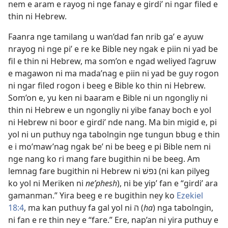
nem e aram e rayog ni nge fanay e girdi’ ni ngar filed e
thin ni Hebrew.
Faanra nge tamilang u wan’dad fan nrib ga’ e ayuw
nrayog ni nge pi’ e re ke Bible ney ngak e piin ni yad be
fil e thin ni Hebrew, ma som’on e ngad weliyed l’agruw
e magawon ni ma mada’nag e piin ni yad be guy rogon
ni ngar filed rogon i beeg e Bible ko thin ni Hebrew.
Som’on e, yu ken ni baaram e Bible ni un ngongliy ni
thin ni Hebrew e un ngongliy ni yibe fanay boch e yol
ni Hebrew ni boor e girdi’ nde nang. Ma bin migid e, pi
yol ni un puthuy nga tabolngin nge tungun bbug e thin
e i mo’maw’nag ngak be’ ni be beeg e pi Bible nem ni
nge nang ko ri mang fare bugithin ni be beeg. Am
lemnag fare bugithin ni Hebrew ni נפשׁ (ni kan pilyeg
ko yol ni Meriken ni
ne’phesh
), ni be yip’ fan e “girdi’ ara
gamanman.” Yira beeg e re bugithin ney ko
Ezekiel
18:4
, ma kan puthuy fa gal yol ni ה (
ha
) nga tabolngin,
ni fan e re thin ney e “fare.” Ere, nap’an ni yira puthuy e