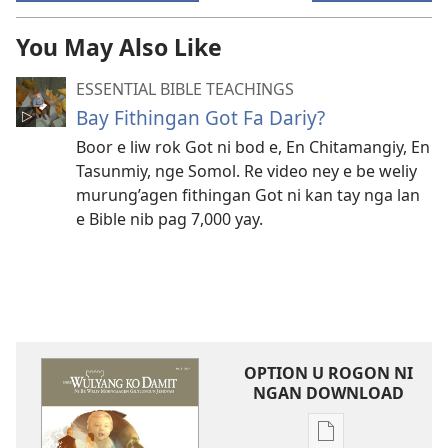
You May Also Like
ESSENTIAL BIBLE TEACHINGS
Bay Fithingan Got Fa Dariy?
Boor e liw rok Got ni bod e, En Chitamangiy, En
Tasunmiy, nge Somol. Re video ney e be weliy
murung’agen fithingan Got ni kan tay nga lan
e Bible nib pag 7,000 yay.
OPTION U ROGON NI
NGAN DOWNLOAD
Rogon