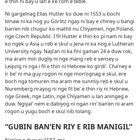
e thin ni bay u lan e ke rom e Bible.
Ni gargelnag Elias Hutter ko duw ni 1553 u bochi
binaw ni ka nog yu Görlitz ngay ni bay e chiney u bangi
ban’en nib chugur ko mathil nu Chiyamen, nge Poland,
nge Czech Republic. I fil Hutter e thin ko pi nam ni bay
ko ngek u Asia u reb e skul u Jena ni ka nog e Lutheran
University ngay. Nap’an ni ka fini gaman 24 e duw rok,
ma aram min dugliy ni nge mang reb e sensey u
Leipzig ni nga i fil e thin ni Hebrew ko girdi’. Cha’ney e
ir be’ ni ma guy rogon ni nge mon’ognag e skul, ere
boch nga tomuren ma aram me sunmiy reb e skul u
Nuremberg nrayog ni nge fil be’ e thin riy ni Hebrew,
nge Greek, nge Latin, nge Chiyamen u lan aningeg e
duw. Ngiyal’ nem e dabiyog ni ngan rin’ ban’en ni aram
rogon u yugu boch e skul nib tolang.
“GUBIN BAN’EN RIY E RIB MANIGIL”