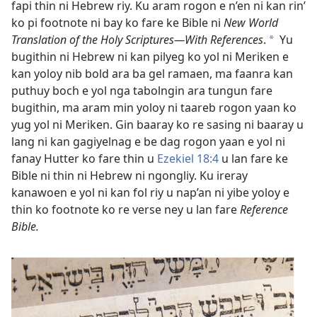
fapi thin ni Hebrew riy. Ku aram rogon e n’en ni kan rin’
ko pi footnote ni bay ko fare ke Bible ni
New World
Translation of the Holy Scriptures​—With References
.
Yu
*
bugithin ni Hebrew ni kan pilyeg ko yol ni Meriken e
kan yoloy nib bold ara ba gel ramaen, ma faanra kan
puthuy boch e yol nga tabolngin ara tungun fare
bugithin, ma aram min yoloy ni taareb rogon yaan ko
yug yol ni Meriken. Gin baaray ko re sasing ni baaray u
lang ni kan gagiyelnag e be dag rogon yaan e yol ni
fanay Hutter ko fare thin u
Ezekiel 18:4
u lan fare ke
Bible ni thin ni Hebrew ni ngongliy. Ku ireray
kanawoen e yol ni kan fol riy u nap’an ni yibe yoloy e
thin ko footnote ko re verse ney u lan fare
Reference
Bible.