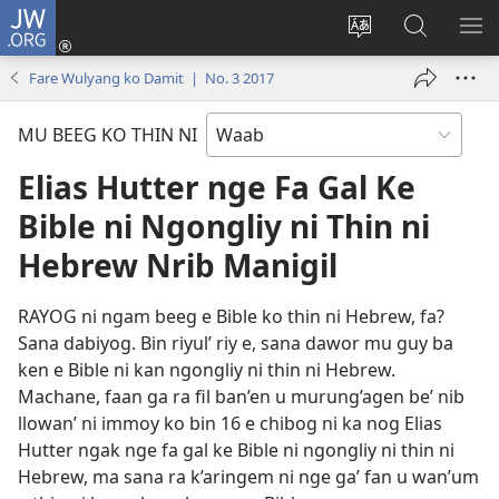
JW.ORG
Log
In
Ngan
Mu
SH
(opens
thilyeg
Gay
ME
Fare Wulyang ko Damit | No. 3 2017
new
e
Boch
window)
thin
Ban’en
MU BEEG KO THIN NI
riy
ko
JW.ORG
Elias Hutter nge Fa Gal Ke
Bible ni Ngongliy ni Thin ni
Hebrew Nrib Manigil
RAYOG ni ngam beeg e Bible ko thin ni Hebrew, fa?
Sana dabiyog. Bin riyul’ riy e, sana dawor mu guy ba
ken e Bible ni kan ngongliy ni thin ni Hebrew.
Machane, faan ga ra fil ban’en u murung’agen be’ nib
llowan’ ni immoy ko bin 16 e chibog ni ka nog Elias
Hutter ngak nge fa gal ke Bible ni ngongliy ni thin ni
Hebrew, ma sana ra k’aringem ni nge ga’ fan u wan’um