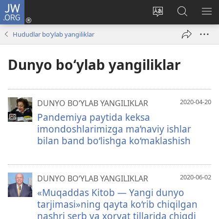
JW.ORG
Kirish
(opens
Saytning
JW.ORG
ME
new
tilini
bo‘yicha
KO
Hududlar bo‘ylab yangiliklar
window)
o‘zgartirish
izlash
Dunyo bo‘ylab yangiliklar
2020-04-20
DUNYO BO‘YLAB YANGILIKLAR
Pandemiya paytida keksa
imondoshlarimizga ma’naviy ishlar
bilan band bo‘lishga ko‘maklashish
2020-06-02
DUNYO BO‘YLAB YANGILIKLAR
«Muqaddas Kitob — Yangi dunyo
tarjimasi»ning qayta ko‘rib chiqilgan
nashri serb va xorvat tillarida chiqdi