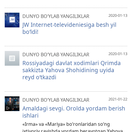
2020-01-13
DUNYO BO‘YLAB YANGILIKLAR
JW Internet-televideniesiga besh yil
bo‘ldi!
2020-01-13
DUNYO BO‘YLAB YANGILIKLAR
Rossiyadagi davlat xodimlari Qrimda
sakkizta Yahova Shohidining uyida
reyd o‘tkazdi
2021-01-22
DUNYO BO‘YLAB YANGILIKLAR
Amaldagi sevgi. Orolda yordam berish
ishlari
«Irma» va «Mariya» bo‘ronlaridan so‘ng
ixtiyoriy ravishda yordam berayotgan Yahova