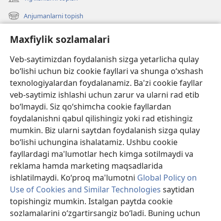
(opens
new
Anjumanlarni topish
(opens
window)
new
Nima qo‘shildi?
Maxfiylik sozlamalari
window)
Videolar
Veb-saytimizdan foydalanish sizga yetarlicha qulay
Izlash
bo‘lishi uchun biz cookie fayllari va shunga o‘xshash
texnologiyalardan foydalanamiz. Ba'zi cookie fayllar
Yordam
veb-saytimiz ishlashi uchun zarur va ularni rad etib
bo‘lmaydi. Siz qo‘shimcha cookie fayllardan
Xayr-ehson
(opens
foydalanishni qabul qilishingiz yoki rad etishingiz
new
mumkin. Biz ularni saytdan foydalanish sizga qulay
window)
Qoʻriqchi minorasining ONLAYN KUTUBXONASI™
bo‘lishi uchungina ishalatamiz. Ushbu cookie
(opens
new
fayllardagi ma'lumotlar hech kimga sotilmaydi va
®
JW Hub
window)
reklama hamda marketing maqsadlarida
(opens
new
ishlatilmaydi. Ko‘proq ma'lumotni
Global Policy on
window)
Use of Cookies and Similar Technologies
saytidan
topishingiz mumkin. Istalgan paytda cookie
Copyright
© 2026 Watch Tower Bible and Tract Society of Pennsylvania.
sozlamalarini o‘zgartirsangiz bo‘ladi. Buning uchun