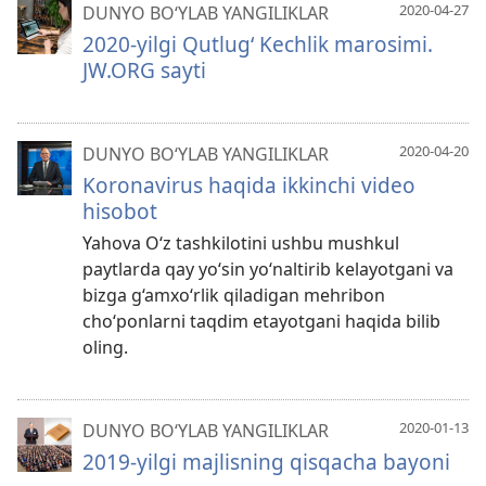
2020-04-27
DUNYO BO‘YLAB YANGILIKLAR
2020-yilgi Qutlug‘ Kechlik marosimi.
JW.ORG sayti
2020-04-20
DUNYO BO‘YLAB YANGILIKLAR
Koronavirus haqida ikkinchi video
hisobot
Yahova O‘z tashkilotini ushbu mushkul
paytlarda qay yo‘sin yo‘naltirib kelayotgani va
bizga g‘amxo‘rlik qiladigan mehribon
cho‘ponlarni taqdim etayotgani haqida bilib
oling.
2020-01-13
DUNYO BO‘YLAB YANGILIKLAR
2019-yilgi majlisning qisqacha bayoni