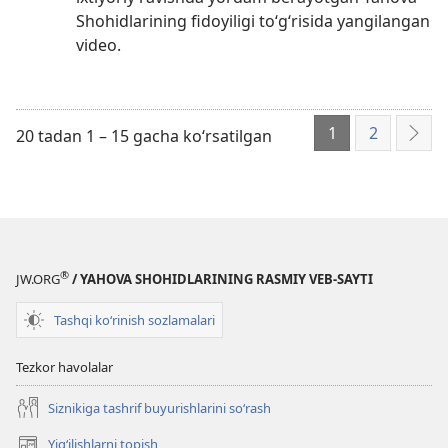
Shohidlarining fidoyiligi to‘g‘risida yangilangan
video.
1
2
20 tadan 1 – 15 gacha ko‘rsatilgan
Keyi
®
JW.ORG
/ YAHOVA SHOHIDLARINING RASMIY VEB-SAYTI
Tashqi ko‘rinish sozlamalari
Tezkor havolalar
Siznikiga tashrif buyurishlarini so‘rash
Yigʻilishlarni topish