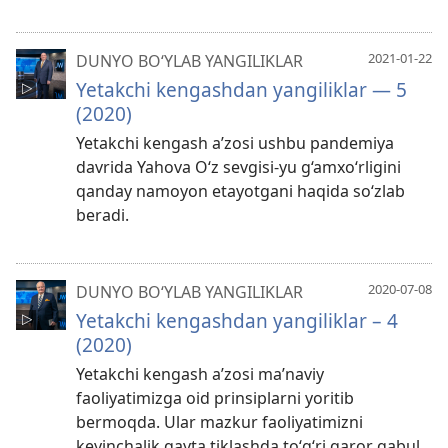
2021-01-22
DUNYO BO‘YLAB YANGILIKLAR
Yetakchi kengashdan yangiliklar — 5
(2020)
Yetakchi kengash a’zosi ushbu pandemiya
davrida Yahova O‘z sevgisi-yu g‘amxo‘rligini
qanday namoyon etayotgani haqida so‘zlab
beradi.
2020-07-08
DUNYO BO‘YLAB YANGILIKLAR
Yetakchi kengashdan yangiliklar – 4
(2020)
Yetakchi kengash a’zosi ma’naviy
faoliyatimizga oid prinsiplarni yoritib
bermoqda. Ular mazkur faoliyatimizni
keyinchalik qayta tiklashda to‘g‘ri qaror qabul