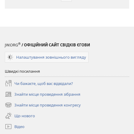
завантаження
публікацій
ВАРТОВА
БАШТА
(ВИДАННЯ
ДЛЯ
®
JW.ORG
/ ОФІЦІЙНИЙ САЙТ СВІДКІВ ЄГОВИ
ВИВЧЕННЯ)
15 липня
Налаштування зовнішнього вигляду
2003
Швидкі посилання
Чи бажаєте, щоб вас відвідали?
Знайти місце проведення зібрання
(відкривається
у
Знайти місце проведення конгресу
(відкривається
новому
у
вікні)
Що нового
новому
вікні)
Відео