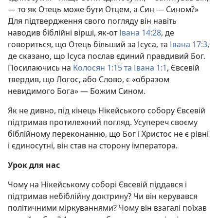
— то як Отець може бути Отцем, а Син — Сином?»
Для підтвердження свого погляду він навіть
наводив біблійні вірші, як-от
Івана 14:28
, де
говориться, що Отець більший за Ісуса, та
Івана 17:3
,
де сказано, що Ісуса послав єдиний правдивий Бог.
Посилаючись на
Колосян 1:15 та
Івана 1:1
, Євсевій
твердив, що Логос, або Слово, є «образом
невидимого Бога» — Божим Сином.
Як не дивно, під кінець Нікейського собору Євсевій
підтримав протилежний погляд. Усупереч своєму
біблійному переконанню, що Бог і Христос не є рівні
і єдиносутні, він став на сторону імператора.
Урок для нас
Чому на Нікейському соборі Євсевій піддався і
підтримав небіблійну доктрину? Чи він керувався
політичними міркуваннями? Чому він взагалі поїхав