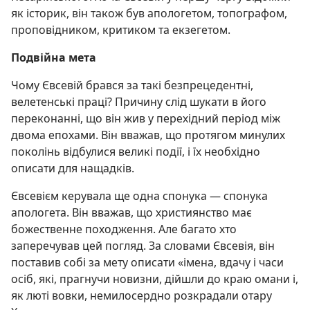
як історик, він також був апологетом, топографом,
проповідником, критиком та екзегетом.
Подвійна мета
Чому Євсевій брався за такі безпрецедентні,
велетенські праці? Причину слід шукати в його
переконанні, що він жив у перехідний період між
двома епохами. Він вважав, що протягом минулих
поколінь відбулися великі події, і їх необхідно
описати для нащадків.
Євсевієм керувала ще одна спонука — спонука
апологета. Він вважав, що християнство має
божественне походження. Але багато хто
заперечував цей погляд. За словами Євсевія, він
поставив собі за мету описати «імена, вдачу і часи
осіб, які, прагнучи новизни, дійшли до краю омани і,
як люті вовки, немилосердно розкрадали отару