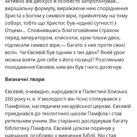
активно вів дискусії й особисто запропонував...
вирішальну формулу, виражаючи нею споріднення
Христа з Богом у символі віри, прийнятому на тому
соборі, тобто що Христос був «однієї сутності з
Отцем»... Сповнившись благоговійним страхом
перед імператором, єпископи, крім тільки двох,
підписали символ віри,— багато з них проти своєї
волі». Чи Євсевій був одним з тих двох? Який урок
можна взяти для себе з його позиції? Розгляньмо
походження Євсевія, ким він був і чого досягнув.
Визначні твори
Євсевій, очевидно, народився в Палестині близько
260 року н. е. У молодості він тісно спілкувався з
Памфілом, наглядачем кесарійської церкви. Євсевій
приєднався до теологічної школи Памфіла і став
ретельним учнем. Він старанно досліджував багату
бібліотеку Памфіла. Євсевій цілком поринув у
навчання, особливо у вивчення Біблії. Він став