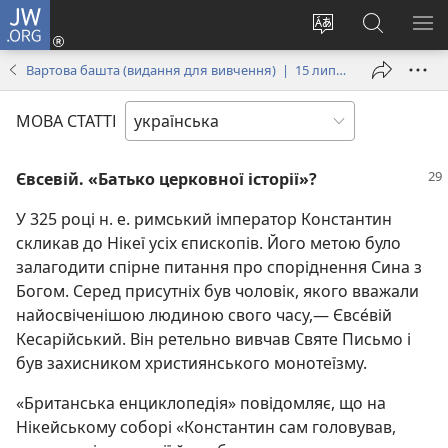
JW.ORG
Увійти
(відкривається
Змінити
Пошук
ПО
у
мову
на
М
Вартова башта (видання для вивчення) | 15 липня 2003
новому
сайту
сайті
вікні)
JW.ORG
МОВА СТАТТІ
Євсевій. «Батько церковної історії»?
У 325 році н. е. римський імператор Константин
скликав до Нікеї усіх єпископів. Його метою було
залагодити спірне питання про споріднення Сина з
Богом. Серед присутніх був чоловік, якого вважали
найосвіченішою людиною свого часу,— Євсе́вій
Кесарійський. Він ретельно вивчав Святе Письмо і
був захисником християнського монотеїзму.
«Британська енциклопедія» повідомляє, що на
Нікейському соборі «Константин сам головував,