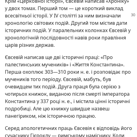
Крім «Церковної історії», Євсевій написав «Хроніку»
у двох томах. Перший том — це короткий виклад
всесвітньої історії. У IV столітті за ним визначали
хронологію світових подій. Другий том містив дати
історичних подій. У паралельних колонках Євсевій у
хронологічній послідовності навів роки правління
царів різних держав.
Євсевій написав ще дві історичні праці: «Про
палестинських мучеників» і «Життя Константина».
Перша охоплює 303—310 роки н. е. і розповідає про
мучеників того періоду. Євсевій, мабуть, був
очевидцем тих подій. Друга праця була серією з
чотирьох книжок, виданою після смерті імператора
Константина у 337 році н. е., і містила цінні історичні
подробиці. Але цю книжку швидше назвеш
панегіриком, ніж історичною працею.
Серед апологетичних праць Євсевія є відповідь його
сучаснику Гієроклу — римському наміснику. Коли