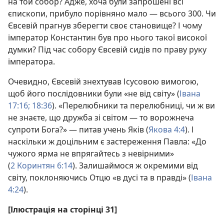
на той собор? Адже, хоча були запрошені всі
єпископи, прибуло порівняно мало — всього 300. Чи
Євсевій прагнув зберегти своє становище? І чому
імператор Константин був про нього такої високої
думки? Під час собору Євсевій сидів по праву руку
імператора.
Очевидно, Євсевій знехтував Ісусовою вимогою,
щоб його послідовники були «не від світу» (
Івана
17:16;
18:36
). «Перелюбники та перелюбниці, чи ж ви
не знаєте, що дружба зі світом — то ворожнеча
супроти Бога?» — питав учень Яків (
Якова 4:4
). І
наскільки ж доцільним є застереження Павла: «До
чужого ярма не впрягайтесь з невірними»
(
2 Коринтян 6:14
). Залишаймося ж окремими від
світу, поклоняючись Отцю «в дусі та в правді» (
Івана
4:24
).
[Ілюстрація на сторінці 31]