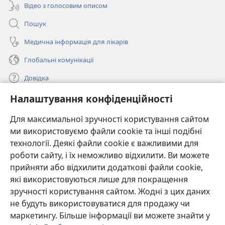
Відео з голосовим описом
Пошук
Медична інформація для лікарів
Глобальні комунікації
Довідка
Налаштування конфіденційності
Пожертви
(відкривається
у
Для максимальної зручності користування сайтом
новому
ми використовуємо файли cookie та інші подібні
ОНЛАЙН-БІБЛІОТЕКА Товариства «Вартова башта»™
(відкривається
вікні)
технології. Деякі файли cookie є важливими для
у
®
JW Hub
роботи сайту, і їх неможливо відхилити. Ви можете
новому
(відкривається
вікні)
прийняти або відхилити додаткові файли cookie,
у
®
JW Library
новому
які використовуються лише для покращення
вікні)
зручності користування сайтом. Жодні з цих даних
Watchtower Library
не будуть використовуватися для продажу чи
маркетингу. Більше інформації ви можете знайти у