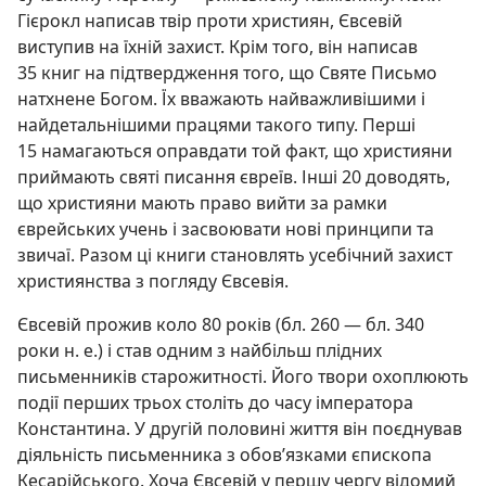
Гієрокл написав твір проти християн, Євсевій
виступив на їхній захист. Крім того, він написав
35 книг на підтвердження того, що Святе Письмо
натхнене Богом. Їх вважають найважливішими і
найдетальнішими працями такого типу. Перші
15 намагаються оправдати той факт, що християни
приймають святі писання євреїв. Інші 20 доводять,
що християни мають право вийти за рамки
єврейських учень і засвоювати нові принципи та
звичаї. Разом ці книги становлять усебічний захист
християнства з погляду Євсевія.
Євсевій прожив коло 80 років (бл. 260 — бл. 340
роки н. е.) і став одним з найбільш плідних
письменників старожитності. Його твори охоплюють
події перших трьох століть до часу імператора
Константина. У другій половині життя він поєднував
діяльність письменника з обов’язками єпископа
Кесарійського. Хоча Євсевій у першу чергу відомий