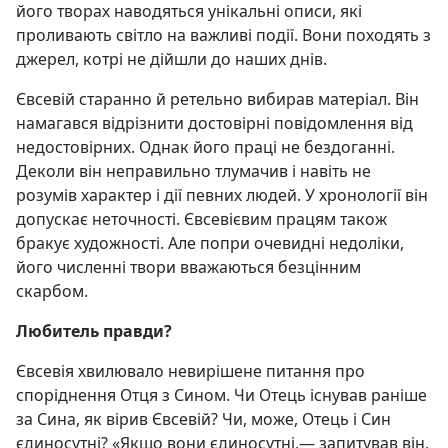
його творах наводяться унікальні описи, які
проливають світло на важливі події. Вони походять з
джерел, котрі не дійшли до наших днів.
Євсевій старанно й ретельно вибирав матеріал. Він
намагався відрізнити достовірні повідомлення від
недостовірних. Однак його праці не бездоганні.
Деколи він неправильно тлумачив і навіть не
розумів характер і дії певних людей. У хронології він
допускає неточності. Євсевієвим працям також
бракує художності. Але попри очевидні недоліки,
його численні твори вважаються безцінним
скарбом.
Любитель правди?
Євсевія хвилювало невирішене питання про
споріднення Отця з Сином. Чи Отець існував раніше
за Сина, як вірив Євсевій? Чи, може, Отець і Син
єдиносутні? «Якщо вони єдиносутні,— запитував він,