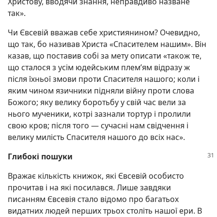
Христову, вводячи знання, неправдиво назване
так».
Чи Євсевій вважав себе християнином? Очевидно,
що так, бо називав Христа «Спасителем нашим». Він
казав, що поставив собі за мету описати «також те,
що сталося з усім юдейським плем’ям відразу ж
після їхньої змови проти Спасителя нашого; коли і
яким чином язичники підняли війну проти слова
Божого; яку велику боротьбу у свій час вели за
нього мученики, котрі зазнали тортур і пролили
свою кров; після того — сучасні нам свідчення і
велику милість Спасителя нашого до всіх нас».
Глибокі пошуки
Вражає кількість книжок, які Євсевій особисто
прочитав і на які посилався. Лише завдяки
писанням Євсевія стало відомо про багатьох
видатних людей перших трьох століть нашої ери. В