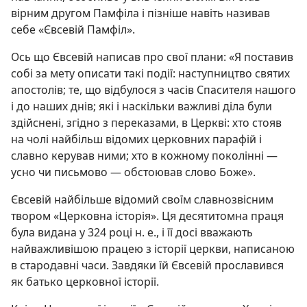
вірним другом Памфіла і пізніше навіть називав
себе «Євсевій Памфіл».
Ось що Євсевій написав про свої плани: «Я поставив
собі за мету описати такі події: наступництво святих
апостолів; те, що відбулося з часів Спасителя нашого
і до наших днів; які і наскільки важливі діла були
здійснені, згідно з переказами, в Церкві: хто стояв
на чолі найбільш відомих церковних парафій і
славно керував ними; хто в кожному поколінні —
усно чи письмово — обстоював слово Боже».
Євсевій найбільше відомий своїм славнозвісним
твором «Церковна історія». Ця десятитомна праця
була видана у 324 році н. е., і її досі вважають
найважливішою працею з історії церкви, написаною
в стародавні часи. Завдяки їй Євсевій прославився
як батько церковної історії.