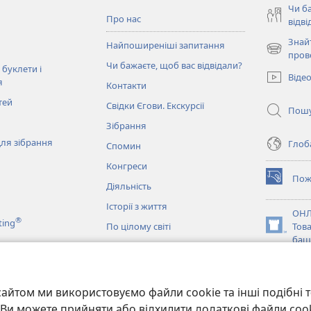
Чи б
Про нас
відві
Знай
Найпоширеніші запитання
(відкрива
пров
Чи бажаєте, щоб вас відвідали?
у
 буклети і
Віде
новому
я
Контакти
вікні)
тей
Свідки Єгови. Екскурсії
Пош
Зібрання
ля зібрання
Глоба
Спомин
Конгреси
Пож
(відкрива
Діяльність
у
Історії з життя
новому
ОНЛ
®
ting
вікні)
По цілому світі
Тов
(відкрива
баш
у
новому
JW L
вікні)
и
айтом ми використовуємо файли cookie та інші подібні т
ання Біблії
и. Ви можете прийняти або відхилити додаткові файли coo