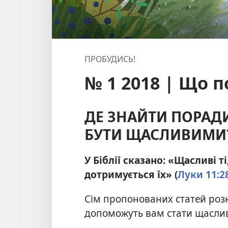
ПРОБУДИСЬ!
№ 1 2018 | Що п
ДЕ ЗНАЙТИ ПОРАД
БУТИ ЩАСЛИВИМИ
У Біблії сказано: «Щасливі ті
дотримується їх» (
Луки 11:2
Сім пропонованих статей розк
допоможуть вам стати щасл