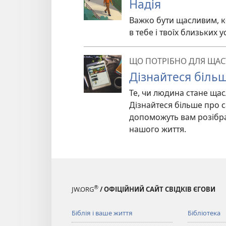
Надія
Важко бути щасливим, к
в тебе і твоїх близьких 
ЩО ПОТРІБНО ДЛЯ ЩАС
Дізнайтеся біль
Те, чи людина стане щас
Дізнайтеся більше про с
допоможуть вам розібра
нашого життя.
®
JW.ORG
/ ОФІЦІЙНИЙ САЙТ СВІДКІВ ЄГОВИ
Біблія і ваше життя
Бібліотека