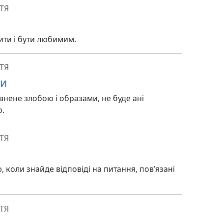
ТЯ
ти і бути любимим.
ТЯ
ти
внене злобою і образами, не буде ані
ю.
ТЯ
коли знайде відповіді на питання, пов’язані
ТЯ