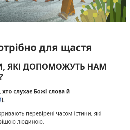
отрібно для щастя
И, ЯКІ ДОПОМОЖУТЬ НАМ
?
, хто слухає Божі слова й
8
).
ривають перевірені часом істини, які
ивішою людиною.