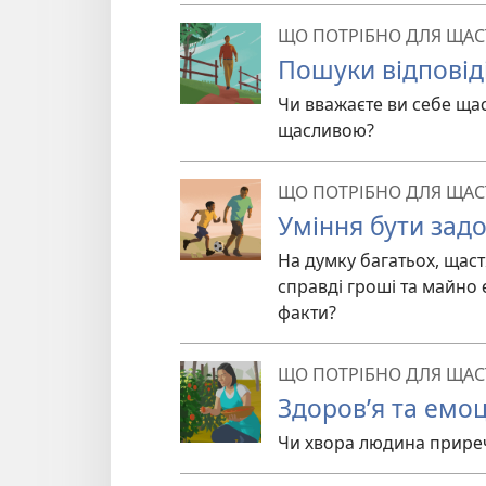
ЩО ПОТРІБНО ДЛЯ ЩАС
Пошуки відповід
Чи вважаєте ви себе щ
щасливою?
ЩО ПОТРІБНО ДЛЯ ЩАС
Уміння бути зад
На думку багатьох, щастя
справді гроші та майно
факти?
ЩО ПОТРІБНО ДЛЯ ЩАС
Здоров’я та емоц
Чи хвора людина прире