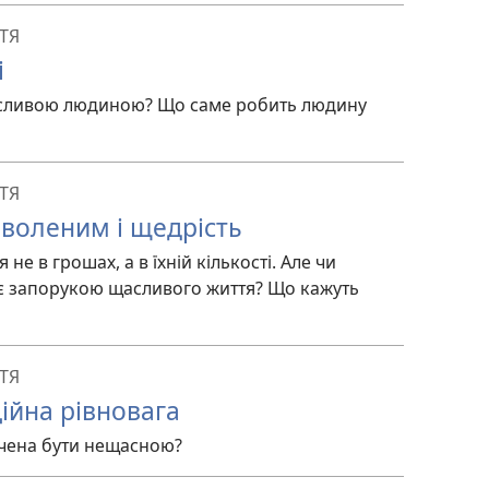
ТЯ
і
асливою людиною? Що саме робить людину
ТЯ
оволеним і щедрість
 не в грошах, а в їхній кількості. Але чи
 є запорукою щасливого життя? Що кажуть
ТЯ
ійна рівновага
чена бути нещасною?