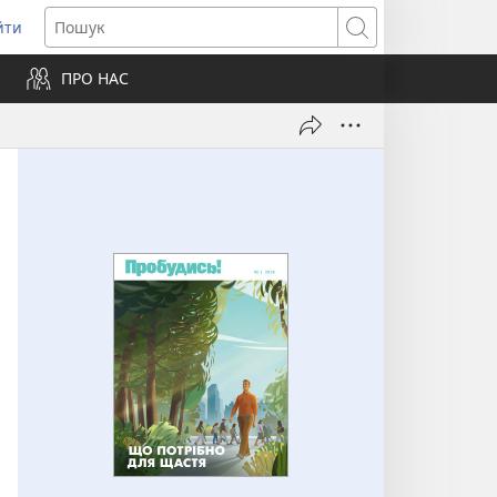
йти
ідкривається
Пошук
ПРО НАС
вому
ні)