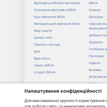
Відповіді на біблійні запитання
Біблія
Пояснення висловів із Біблії
Книжки
Курс вивчення Біблії
Брошури
Матеріали для вивчення Біблії
Інфокартки,
запрошенн
Мир і щастя
Добірки ста
Шлюб і сім’я
Журнали
Підлітки і молодь
Посібники д
Діти
Програми
Віра в Бога
Індекси
Наука і Біблія
Вказівки
Історія і Біблія
JW Broadcas
Відео
Налаштування конфіденційності
Музика
Аудіовистав
Для максимальної зручності користування с
Художнє чит
для роботи сайту, і їх неможливо відхилит