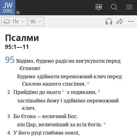
JW.ORG
Увійти
(відкривається
Змінити
Пошук
ПО
у
мову
на
М
Пс
95
новому
сайту
сайті
вікні)
JW.ORG
Псалми
95:1—11
95
Ходімо, будемо радісно вигукувати перед
Єговою!
Будемо здіймати переможний клич перед
а
Скелею нашого спасіння.
б
2
*
Прийдімо до нього
з подяками,
заспіваймо йому і здіймімо переможний
клич.
3
Бо Єгова — величний Бог,
в
він Цар, величніший за всіх богів.
4
У його руці глибини землі,