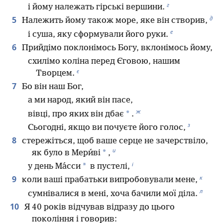
г
і йому належать гірські вершини.
д
5
Належить йому також море, яке він створив,
е
і суша, яку сформували його руки.
6
Прийдімо поклонімось Богу, вклонімось йому,
схилімо коліна перед Єговою, нашим
є
Творцем.
7
Бо він наш Бог,
а ми народ, який він пасе,
ж
*
вівці, про яких він дбає
.
з
Сьогодні, якщо ви почуєте його голос,
8
стережіться, щоб ваше серце не зачерствіло,
и
*
як було в Мери́ві
,
і
*
у день Ма́сси
в пустелі,
к
9
коли ваші прабатьки випробовували мене,
л
сумнівалися в мені, хоча бачили мої діла.
10
Я 40 років відчував відразу до цього
покоління і говорив: