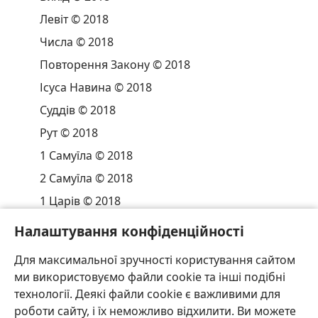
Левіт © 2018
Числа © 2018
Повторення Закону © 2018
Ісуса Навина © 2018
Суддів © 2018
Рут © 2018
1 Самуїла © 2018
2 Самуїла © 2018
1 Царів © 2018
2 Царів © 2018
Налаштування конфіденційності
1 Хронік © 2018
Для максимальної зручності користування сайтом
2 Хронік © 2018
ми використовуємо файли cookie та інші подібні
Ездри © 2018
технології. Деякі файли cookie є важливими для
роботи сайту, і їх неможливо відхилити. Ви можете
Неемії © 2018