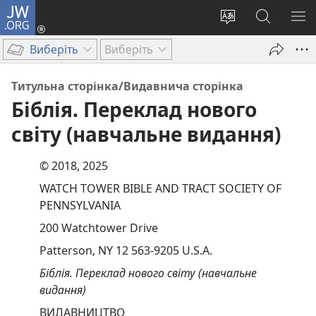
JW.ORG
Увійти
(відкривається
Змінити
Пошук
ПО
у
мову
на
М
Виберіть
Виберіть
новому
сайту
сайті
вікні)
JW.ORG
Титульна сторінка/Видавнича сторінка
Біблія. Переклад нового
світу (навчальне видання)
© 2018, 2025
WATCH TOWER BIBLE AND TRACT SOCIETY OF
PENNSYLVANIA
200 Watchtower Drive
Patterson, NY 12 563-9205 U.S.A.
Біблія. Переклад нового світу (навчальне
видання)
ВИДАВНИЦТВО