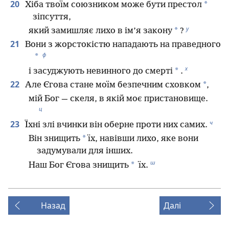
20
*
Хіба твоїм союзником може бути престол
зіпсуття,
у
*
який замишляє лихо в ім’я закону
?
21
Вони з жорстокістю нападають на праведного
ф
*
х
*
і засуджують невинного до смерті
.
22
*
Але Єгова стане моїм безпечним сховком
,
мій Бог — скеля, в якій моє пристановище.
ц
ч
23
Їхні злі вчинки він оберне проти них самих.
*
Він знищить
їх, навівши лихо, яке вони
задумували для інших.
ш
*
Наш Бог Єгова знищить
їх.
Назад
Далі