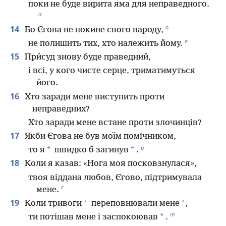
поки не буде вирита яма для неправедного.
н
о
14
Бо Єгова не покине свого народу,
п
не полишить тих, хто належить йому.
15
При́суд знову буде праведний,
і всі, у кого чисте серце, триматимуться
його.
16
Хто заради мене виступить проти
неправедних?
Хто заради мене встане проти злочинців?
17
Якби Єгова не був моїм помічником,
р
*
*
то я
швидко б загинув
.
18
Коли я казав: «Нога моя посковзнулася»,
твоя віддана любов, Єгово, підтримувала
с
мене.
19
*
*
Коли тривоги
переповнювали мене
,
т
*
ти потішав мене і заспокоював
.