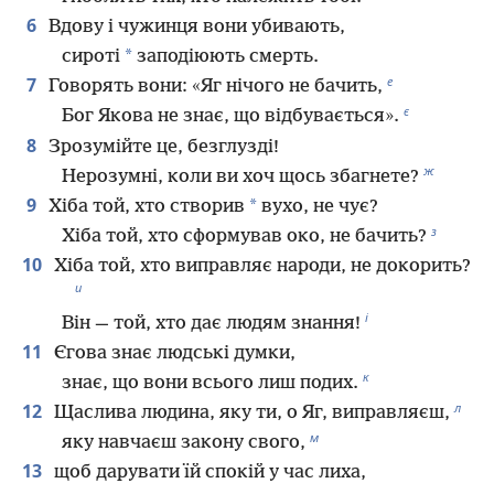
6
Вдову і чужинця вони убивають,
*
сироті
заподіюють смерть.
е
7
Говорять вони: «Яг нічого не бачить,
є
Бог Якова не знає, що відбувається».
8
Зрозумійте це, безглузді!
ж
Нерозумні, коли ви хоч щось збагнете?
9
*
Хіба той, хто створив
вухо, не чує?
з
Хіба той, хто сформував око, не бачить?
10
Хіба той, хто виправляє народи, не докорить?
и
і
Він — той, хто дає людям знання!
11
Єгова знає людські думки,
к
знає, що вони всього лиш подих.
л
12
Щаслива людина, яку ти, о Яг, виправляєш,
м
яку навчаєш закону свого,
13
щоб дарувати їй спокій у час лиха,