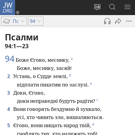
JW.ORG
Увійти
(відкривається
Змінити
Пошук
ПО
у
мову
на
М
Пс
94
новому
сайту
сайті
вікні)
JW.ORG
Псалми
94:1—23
94
а
Боже Єгово, меснику,
Боже, меснику, засяй!
б
2
Устань, о Судде землі,
в
відплати пихатим по заслузі.
3
Доки, Єгово,
г
доки неправедні будуть радіти?
4
Вони говорять бездумно й зухвало,
усі, хто чинить зло, вихваляються.
д
5
Єгово, вони нищать народ твій,
гноблять тих, хто належить тобі.