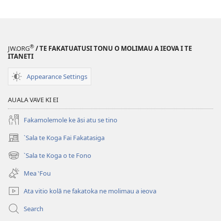
te
itaneti
TE
FALELEOLEO
®
JW.ORG
/ TE FAKATUATUSI TONU O MOLIMAU A IEOVA I TE
MALUGA
ITANETI
Fepuali 2011
Appearance Settings
AUALA VAVE KI EI
Fakamolemole ke āsi atu se tino
`Sala te Koga Fai Fakatasiga
(opens
new
`Sala te Koga o te Fono
(opens
window)
new
Mea ‵Fou
window)
Ata vitio kolā ne fakatoka ne molimau a ieova
Search