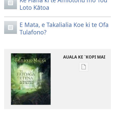
Loto Kātoa
E Mata, e Takalialia Koe ki te Ofa
Tulafono?
AUALA KE `KOPI MAI
Auala
kese`kese
ke
`kopi
mai
a
tusi
i