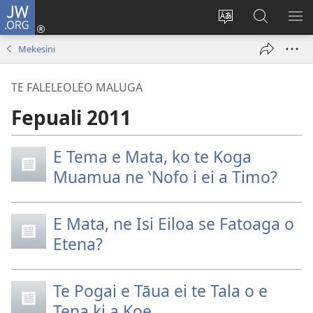
JW.ORG
Fano
ki
`Fuli
‵Sala
AU
Loto
te
ki
Mekesini
(opens
`gana
te
new
JW.ORG
TE FALELEOLEO MALUGA
window)
Fepuali 2011
E Tema e Mata, ko te Koga
Muamua ne ‵Nofo i ei a Timo?
E Mata, ne Isi Eiloa se Fatoaga o
Etena?
Te Pogai e Tāua ei te Tala o e
Tena ki a Koe