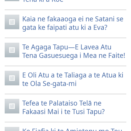
Kaia ne fakaaoga ei ne Satani se
gata ke faipati atu ki a Eva?
Te Agaga Tapu—E Lavea Atu
Tena Gasuesuega i Mea ne Faite!
E Oli Atu a te Taliaga a te Atua ki
te Ola Se-gata-mi
Tefea te Palataiso Telā ne
Fakaasi Mai i te Tusi Tapu?
Ke Fiafia ki te Amiotonu mo Tou