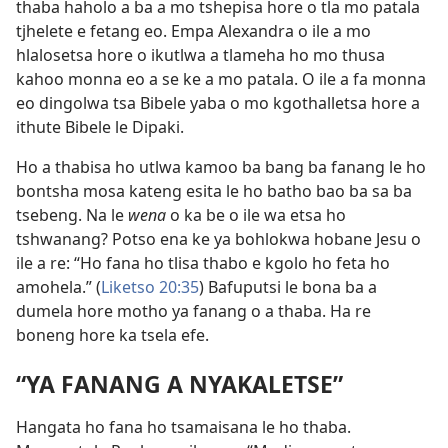
thaba haholo a ba a mo tshepisa hore o tla mo patala
tjhelete e fetang eo. Empa Alexandra o ile a mo
hlalosetsa hore o ikutlwa a tlameha ho mo thusa
kahoo monna eo a se ke a mo patala. O ile a fa monna
eo dingolwa tsa Bibele yaba o mo kgothalletsa hore a
ithute Bibele le Dipaki.
Ho a thabisa ho utlwa kamoo ba bang ba fanang le ho
bontsha mosa kateng esita le ho batho bao ba sa ba
tsebeng. Na le
wena
o ka be o ile wa etsa ho
tshwanang? Potso ena ke ya bohlokwa hobane Jesu o
ile a re: “Ho fana ho tlisa thabo e kgolo ho feta ho
amohela.” (
Liketso 20:35
) Bafuputsi le bona ba a
dumela hore motho ya fanang o a thaba. Ha re
boneng hore ka tsela efe.
“YA FANANG A NYAKALETSE”
Hangata ho fana ho tsamaisana le ho thaba.