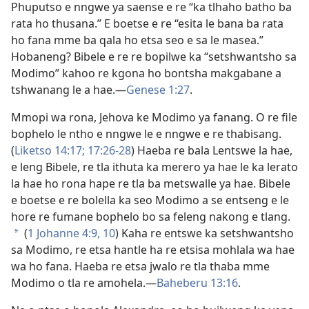
Phuputso e nngwe ya saense e re “ka tlhaho batho ba
rata ho thusana.” E boetse e re “esita le bana ba rata
ho fana mme ba qala ho etsa seo e sa le masea.”
Hobaneng? Bibele e re re bopilwe ka “setshwantsho sa
Modimo” kahoo re kgona ho bontsha makgabane a
tshwanang le a hae.—
Genese 1:27
.
Mmopi wa rona, Jehova ke Modimo ya fanang. O re file
bophelo le ntho e nngwe le e nngwe e re thabisang.
(
Liketso 14:17;
17:26-28
)
Haeba re bala Lentswe la hae,
e leng Bibele, re tla ithuta ka merero ya hae le ka lerato
la hae ho rona hape re tla ba metswalle ya hae.
Bibele
e boetse e re bolella ka seo Modimo a se entseng e le
hore re fumane bophelo bo sa feleng nakong e tlang.
(
1 Johanne 4:9, 10
) Kaha re entswe ka setshwantsho
*
sa Modimo, re etsa hantle ha re etsisa mohlala wa hae
wa ho fana. Haeba re etsa jwalo re tla thaba mme
Modimo o tla re amohela.—
Baheberu 13:16
.