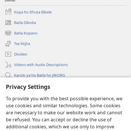
Dilinki
Bohlokwa
e
Kopa ho Ithuta Bibele
Tswang
Batla Diboka
(opens
ho
new
Modimo!
Batla Kopano
(opens
window)
new
Tse Ntjha
window)
Divideo
Videos with Audio Descriptions
Karolo ya ho Batla ho JW.ORG
Privacy Settings
Tsa Molao
To provide you with the best possible experience, we
Menehelo
(opens
use cookies and similar technologies. Some cookies
new
are necessary to make our website work and cannot
window)
LAEBRARI E ITHANETENG YA Watchwower
be refused. You can accept or decline the use of
(opens
new
additional cookies, which we use only to improve
®
Leqephe la JW Pub
window)