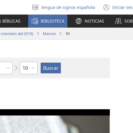
lengua de signos española
Iniciar se
Seleccionar
(abre
idioma
una
 BÍBLICAS
BIBLIOTECA
NOTICIAS
SOB
nuev
venta
(revisión del 2019)
Marcos
10
Capítulo