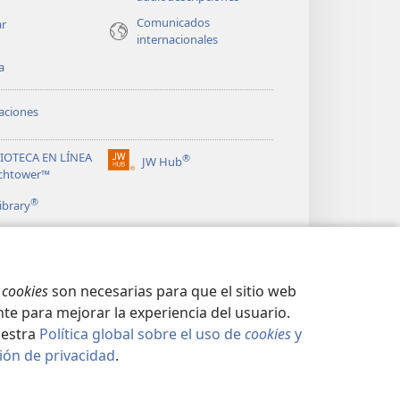
Comunicados
ar
internacionales
a
aciones
LIOTECA EN LÍNEA
®
JW Hub
(abre
chtower™
una
®
nueva
ibrary
ventana)
s
cookies
son necesarias para que el sitio web
te para mejorar la experiencia del usuario.
uestra
Política global sobre el uso de
cookies
y
ión de privacidad
.
CIDAD
|
CONFIGURACIÓN DE PRIVACIDAD