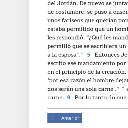
del Jordán. De nuevo se junta
de costumbre, se puso a enseñ
unos fariseos que querían pon
estaba permitido que un hombr
les respondió: “¿Qué les mand
permitió que se escribiera un 
5
+
a la esposa”.
Entonces Jes
escrito ese mandamiento por 
en el principio de la creación,
‘por esa razón el hombre deja
+
*
dos serán una sola carne’,
a
9
carne.
Por lo tanto, lo que
10
+
ningún hombre”.
Cuando 
discípulos se pusieron a pregu
Anterior
dijo: “Todo el que se divorcie