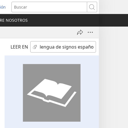
sión
Buscar
RE NOSOTROS
a
na)
LEER EN