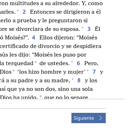
ron multitudes a su alrededor. Y, como
2
+
arles.
Entonces se dirigieron a él
erlo a prueba y le preguntaron si
3
+
e se divorciara de su esposa.
Él
4
ó Moisés?”.
Ellos dijeron: “Moisés
certificado de divorcio y se despidiera
ús les dijo: “Moisés les puso por
6
+
*
la terquedad
de ustedes.
Pero,
7
+
*
 Dios
‘los hizo hombre y mujer’
y
8
+
rá a su padre y a su madre,
y los
sí que ya no son dos, sino una sola
*
 Dios ha unido,
que no lo separe
volvieron a estar en la casa, los
11
ntarle sobre este asunto.
Él les
Siguiente
 de su esposa y se case con otra comete