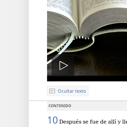
Reproduci
Ocultar texto
video
CONTENIDO
10
Después se fue de allí y ll