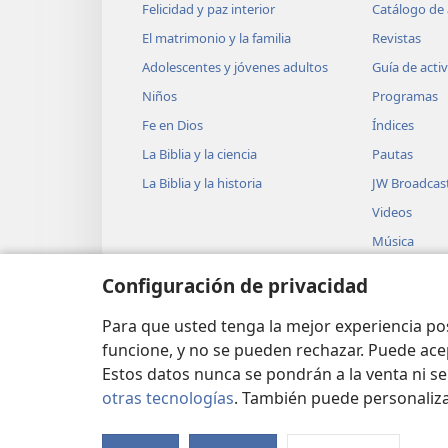
Felicidad y paz interior
Catálogo de 
+
no robes,
no des falso testi
El matrimonio y la familia
Revistas
20
+
padre y a tu madre”.
El 
Adolescentes y jóvenes adultos
Guía de acti
obedeciendo todo esto desde 
Niños
Programas
sintiendo cariño por él, le dij
Fe en Dios
Índices
tienes y dales el dinero a los 
La Biblia y la ciencia
Pautas
+
Luego ven y sé mi seguidor”.
La Biblia y la historia
JW Broadcas
hombre se desanimó y se fue 
Videos
+
posesiones.
Música
23
Después de mirar a su al
Obras teatra
Configuración de privacidad
discípulos: “¡Qué difícil va a 
Lecturas dra
24
+
el Reino de Dios!”.
Pero 
Biblia
Para que usted tenga la mejor experiencia p
palabras. Jesús entonces les di
funcione, y no se pueden rechazar. Puede ace
25
Estos datos nunca se pondrán a la venta ni se
en el Reino de Dios!
Es má
otras tecnologías
. También puede personaliz
de una aguja que para un rico 
Copyright
© 2026 Watch Tower Bible and Tra
los dejó más impactados todaví