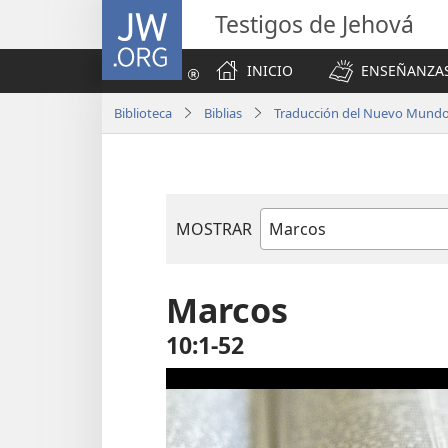
JW.ORG
Testigos de Jehová
INICIO
ENSEÑANZAS
Biblioteca
Biblias
Traducción del Nuevo Mundo 
MOSTRAR
Libro
de
la
Marcos
Biblia
10:1-52