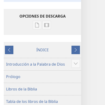
OPCIONES DE DESCARGA
Opciones
Opciones
de
de
descarga
descarga
de
de
ÍNDICE
publicaciones
video
Anterior
Siguiente
La
La
Biblia.
Biblia.
Introducción a la Palabra de Dios
Mostrar
Traducción
Traducción
más
del
del
Prólogo
Nuevo
Nuevo
Mundo
Mundo
Libros de la Biblia
(revisión
(revisión
del
del
2019)
2019)
Tabla de los libros de la Biblia