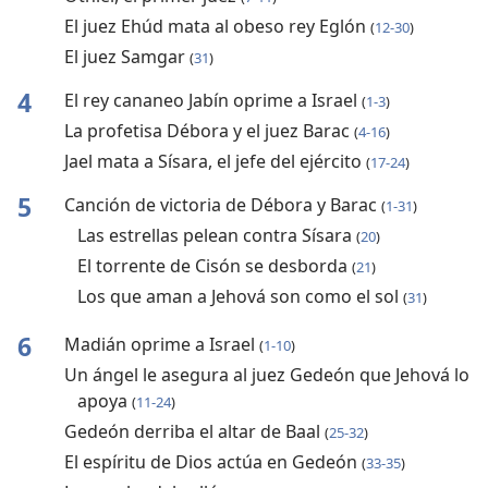
El juez Ehúd mata al obeso rey Eglón
(
12-30
)
El juez Samgar
(
31
)
4
El rey cananeo Jabín oprime a Israel
(
1-3
)
La profetisa Débora y el juez Barac
(
4-16
)
Jael mata a Sísara, el jefe del ejército
(
17-24
)
5
Canción de victoria de Débora y Barac
(
1-31
)
Las estrellas pelean contra Sísara
(
20
)
El torrente de Cisón se desborda
(
21
)
Los que aman a Jehová son como el sol
(
31
)
6
Madián oprime a Israel
(
1-10
)
Un ángel le asegura al juez Gedeón que Jehová lo
apoya
(
11-24
)
Gedeón derriba el altar de Baal
(
25-32
)
El espíritu de Dios actúa en Gedeón
(
33-35
)