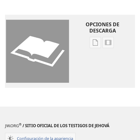
OPCIONES DE
DESCARGA
Opciones
Opciones
de
de
descarga
descarga
de
de
publicaciones
video
La
La
Biblia.
Biblia.
Traducción
Traducción
del
del
Nuevo
Nuevo
Mundo
Mundo
®
JW.ORG
/ SITIO OFICIAL DE LOS TESTIGOS DE JEHOVÁ
(revisión
(revisión
del
del
Configuración de la apariencia