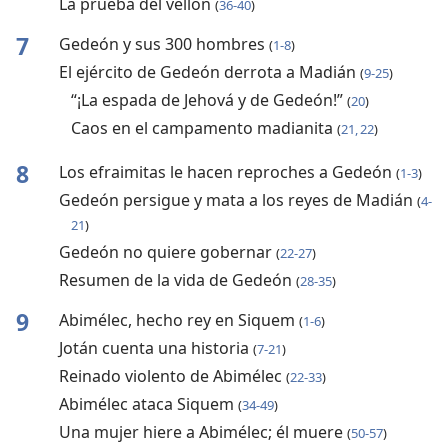
La prueba del vellón
(
36-40
)
7
Gedeón y sus 300 hombres
(
1-8
)
El ejército de Gedeón derrota a Madián
(
9-25
)
“¡La espada de Jehová y de Gedeón!”
(
20
)
Caos en el campamento madianita
(
21, 22
)
8
Los efraimitas le hacen reproches a Gedeón
(
1-3
)
Gedeón persigue y mata a los reyes de Madián
(
4-
21
)
Gedeón no quiere gobernar
(
22-27
)
Resumen de la vida de Gedeón
(
28-35
)
9
Abimélec, hecho rey en Siquem
(
1-6
)
Jotán cuenta una historia
(
7-21
)
Reinado violento de Abimélec
(
22-33
)
Abimélec ataca Siquem
(
34-49
)
Una mujer hiere a Abimélec; él muere
(
50-57
)