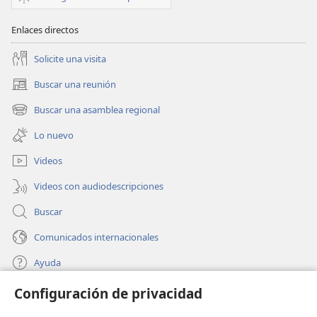
2019)
2019)
Enlaces directos
Solicite una visita
Buscar una reunión
(abre
una
Buscar una asamblea regional
(abre
nueva
una
ventana)
Lo nuevo
nueva
ventana)
Videos
Videos con audiodescripciones
Buscar
Comunicados internacionales
Ayuda
Configuración de privacidad
Donaciones
(abre