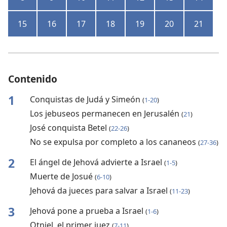
15
16
17
18
19
20
21
Contenido
1
Conquistas de Judá y Simeón
(
1-20
)
Los jebuseos permanecen en Jerusalén
(
21
)
José conquista Betel
(
22-26
)
No se expulsa por completo a los cananeos
(
27-36
)
2
El ángel de Jehová advierte a Israel
(
1-5
)
Muerte de Josué
(
6-10
)
Jehová da jueces para salvar a Israel
(
11-23
)
3
Jehová pone a prueba a Israel
(
1-6
)
Otniel, el primer juez
(
7-11
)