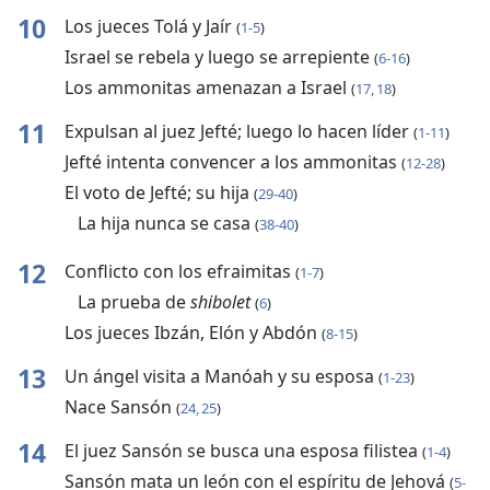
10
Los jueces Tolá y Jaír
(
1-5
)
Israel se rebela y luego se arrepiente
(
6-16
)
Los ammonitas amenazan a Israel
(
17, 18
)
11
Expulsan al juez Jefté; luego lo hacen líder
(
1-11
)
Jefté intenta convencer a los ammonitas
(
12-28
)
El voto de Jefté; su hija
(
29-40
)
La hija nunca se casa
(
38-40
)
12
Conflicto con los efraimitas
(
1-7
)
La prueba de
shibolet
(
6
)
Los jueces Ibzán, Elón y Abdón
(
8-15
)
13
Un ángel visita a Manóah y su esposa
(
1-23
)
Nace Sansón
(
24, 25
)
14
El juez Sansón se busca una esposa filistea
(
1-4
)
Sansón mata un león con el espíritu de Jehová
(
5-