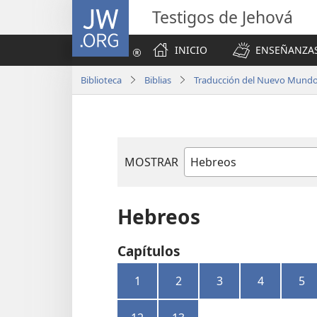
JW.ORG
Testigos de Jehová
INICIO
ENSEÑANZAS
Biblioteca
Biblias
Traducción del Nuevo Mundo 
MOSTRAR
Libro
de
la
Hebreos
Biblia
Capítulos
1
2
3
4
5