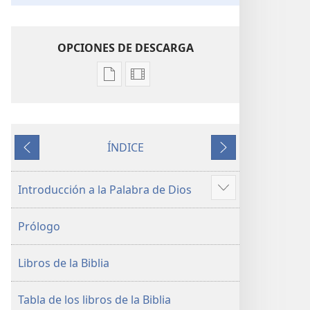
OPCIONES DE DESCARGA
Opciones
Opciones
de
de
descarga
descarga
de
de
ÍNDICE
publicaciones
video
Anterior
Siguiente
La
La
Biblia.
Biblia.
Introducción a la Palabra de Dios
Mostrar
Traducción
Traducción
más
del
del
Prólogo
Nuevo
Nuevo
Mundo
Mundo
Libros de la Biblia
(revisión
(revisión
del
del
2019)
2019)
Tabla de los libros de la Biblia