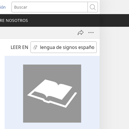
sión
Buscar
RE NOSOTROS
a
na)
LEER EN