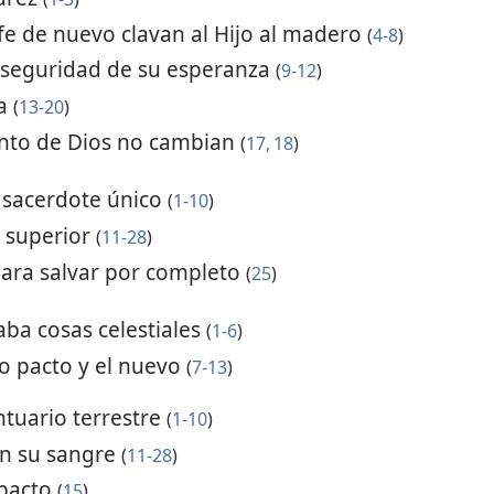
 fe de nuevo clavan al Hijo al madero
(
4-8
)
 seguridad de su esperanza
(
9-12
)
sa
(
13-20
)
ento de Dios no cambian
(
17, 18
)
 sacerdote único
(
1-10
)
s superior
(
11-28
)
para salvar por completo
(
25
)
aba cosas celestiales
(
1-6
)
uo pacto y el nuevo
(
7-13
)
ntuario terrestre
(
1-10
)
con su sangre
(
11-28
)
 pacto
(
15
)