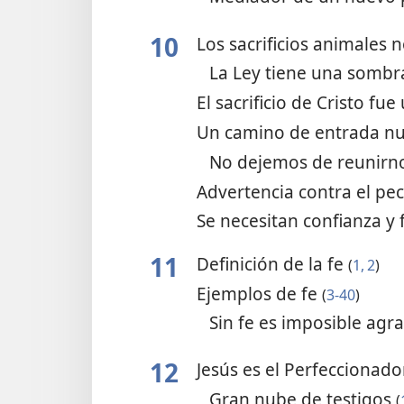
10
Los sacrificios animales 
La Ley tiene una somb
El sacrificio de Cristo fu
Un camino de entrada nu
No dejemos de reunirn
Advertencia contra el pe
Se necesitan confianza y
11
Definición de la fe
(
1, 2
)
Ejemplos de fe
(
3-40
)
Sin fe es imposible agr
12
Jesús es el Perfeccionado
Gran nube de testigos
(