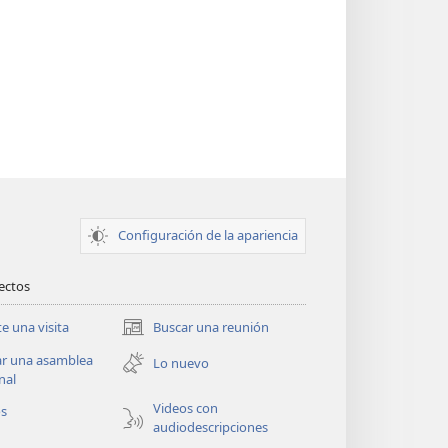
Configuración de la apariencia
rectos
te una visita
Buscar una reunión
(abre
una
ar una asamblea
Lo nuevo
nueva
nal
ventana)
Videos con
os
audiodescripciones