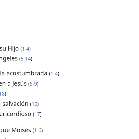
su Hijo
(
1-4
)
ángeles
(
5-14
)
 la acostumbrada
(
1-4
)
en a Jesús
(
5-9
)
18
)
a salvación
(
10
)
ericordioso
(
17
)
 que Moisés
(
1-6
)