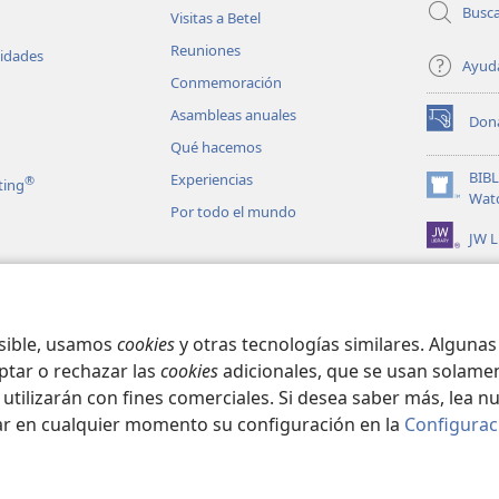
Busc
Visitas a Betel
Reuniones
vidades
Ayud
Conmemoración
Asambleas anuales
Don
(abre
Qué hacemos
una
nueva
BIB
Experiencias
®
ting
ventana)
(abre
Wat
Por todo el mundo
una
JW L
nueva
ventana)
les en audio
matizadas de la
osible, usamos
cookies
y otras tecnologías similares. Alguna
ptar o rechazar las
cookies
adicionales, que se usan solamen
 utilizarán con fines comerciales. Si desea saber más, lea n
ar en cualquier momento su configuración en la
Configurac
ct Society of Pennsylvania.
CONDICIONES DE USO
|
POLÍTICA DE PRIVA