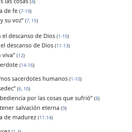
s las cosas
(
4
)
ta de fe
(
7-19
)
oy su voz”
(
7,
15
)
n el descanso de Dios
(
1-10
)
 el descanso de Dios
(
11-13
)
á viva”
(
12
)
cerdote
(
14-16
)
 sumos sacerdotes humanos
(
1-10
)
sedec”
(
6,
10
)
obediencia por las cosas que sufrió”
(
8
)
btener salvación eterna
(
9
)
lta de madurez
(
11-14
)
urez
(
1-3
)