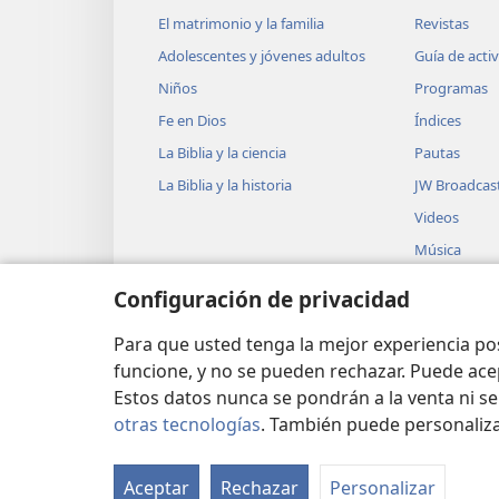
El matrimonio y la familia
Revistas
Adolescentes y jóvenes adultos
Guía de acti
Niños
Programas
Fe en Dios
Índices
La Biblia y la ciencia
Pautas
La Biblia y la historia
JW Broadcas
Videos
Música
Obras teatra
Configuración de privacidad
Lecturas dra
Biblia
Para que usted tenga la mejor experiencia p
funcione, y no se pueden rechazar. Puede ace
Estos datos nunca se pondrán a la venta ni se
otras tecnologías
. También puede personaliz
Copyright
© 2026 Watch Tower Bible and Tra
Aceptar
Rechazar
Personalizar