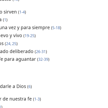
no sirven
(
1-4
)
ra
(
1
)
e una vez y para siempre
(
5-18
)
evo y vivo
(
19-25
)
os
(
24, 25
)
cado deliberado
(
26-31
)
 fe para aguantar
(
32-39
)
adarle a Dios
(
6
)
r de nuestra fe
(
1-3
)
1
)