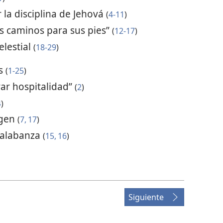
la disciplina de Jehová
(
4-11
)
os caminos para sus pies”
(
12-17
)
elestial
(
18-29
)
os
(
1-25
)
ar hospitalidad”
(
2
)
4
)
igen
(
7,
17
)
e alabanza
(
15, 16
)
Siguiente