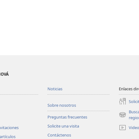
EHOVÁ
Noticias
Enlaces di
Solici
Sobre nosotros
Busc
Preguntas frecuentes
(abre
regio
una
Solicite una visita
Vide
nvitaciones
nueva
Contáctenos
ventana)
artículos