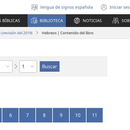
lengua de signos española
Iniciar se
Seleccionar
(abre
idioma
una
 BÍBLICAS
BIBLIOTECA
NOTICIAS
SOB
nuev
venta
(revisión del 2019)
Hebreos | Contenido del libro
Capítulo
6
7
8
9
10
11