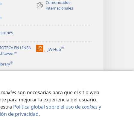
Comunicados
ar
internacionales
a
aciones
LIOTECA EN LÍNEA
®
JW Hub
(abre
chtower™
una
®
nueva
ibrary
ventana)
s
cookies
son necesarias para que el sitio web
te para mejorar la experiencia del usuario.
uestra
Política global sobre el uso de
cookies
y
ión de privacidad
.
CIDAD
|
CONFIGURACIÓN DE PRIVACIDAD