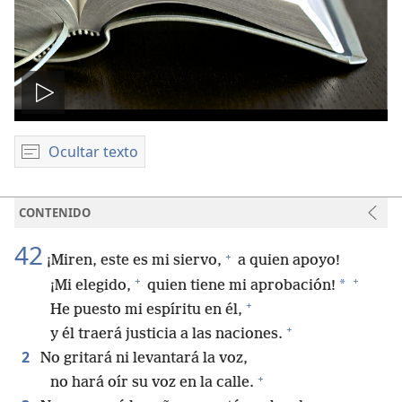
Reproducir
video
Ocultar texto
CONTENIDO
42
+
¡Miren, este es mi siervo,
a quien apoyo!
+
+
*
¡Mi elegido,
quien tiene mi aprobación!
+
He puesto mi espíritu en él,
+
y él traerá justicia a las naciones.
2
No gritará ni levantará la voz,
+
no hará oír su voz en la calle.