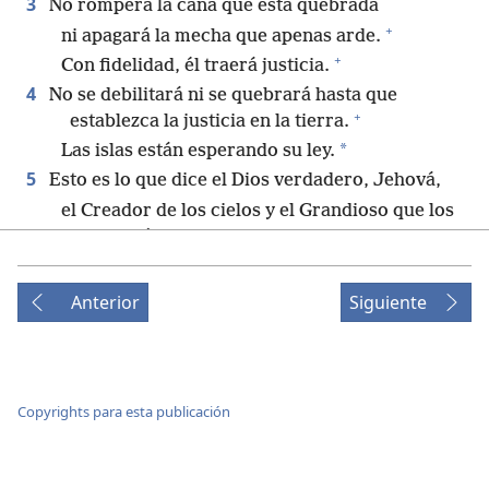
3
No romperá la caña que está quebrada
+
ni apagará la mecha que apenas arde.
+
Con fidelidad, él traerá justicia.
4
No se debilitará ni se quebrará hasta que
+
establezca la justicia en la tierra.
*
Las islas están esperando su ley.
5
Esto es lo que dice el Dios verdadero, Jehová,
el Creador de los cielos y el Grandioso que los
+
extendió,
el que desplegó la tierra y lo que esta
+
produce,
Anterior
Siguiente
+
el que da aliento a sus habitantes
+
y espíritu a los que andan por ella:
6
“Yo, Jehová, te he llamado para hacer justicia;
te he agarrado de la mano.
Copyrights para esta publicación
Te protegeré y te daré como pacto para el
+
pueblo