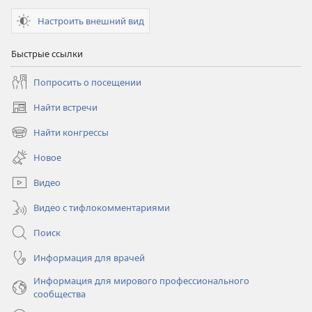
Настроить внешний вид
Быстрые ссылки
Попросить о посещении
Найти встречи
(открывается
в
Найти конгрессы
(открывается
новом
в
окне)
Новое
новом
окне)
Видео
Видео с тифлокомментариями
Поиск
Информация для врачей
Информация для мирового профессионального
сообщества