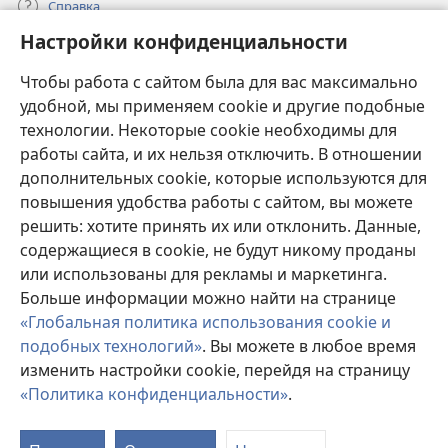
Справка
Настройки конфиденциальности
Пожертвования
(открывается
Чтобы работа с сайтом была для вас максимально
в
новом
удобной, мы применяем cookie и другие подобные
ОНЛАЙН-БИБЛИОТЕКА Сторожевой башни
(открывается
окне)
технологии. Некоторые cookie необходимы для
в
работы сайта, и их нельзя отключить. В отношении
®
JW Hub
новом
(открывается
дополнительных cookie, которые используются для
окне)
в
®
повышения удобства работы с сайтом, вы можете
JW Library
новом
окне)
решить: хотите принять их или отклонить. Данные,
Watchtower Library
содержащиеся в cookie, не будут никому проданы
или использованы для рекламы и маркетинга.
Больше информации можно найти на странице
«Глобальная политика использования cookie и
подобных технологий»
. Вы можете в любое время
Copyright
© 2026 Watch Tower Bible and Tract Society of Pennsylvania.
изменить настройки cookie, перейдя на страницу
УСЛОВИЯ ИСПОЛЬЗОВАНИЯ
|
ПОЛИТИКА
КОНФИДЕНЦИАЛЬНОСТИ
|
НАСТРОЙКИ
«Политика конфиденциальности»
.
КОНФИДЕНЦИАЛЬНОСТИ