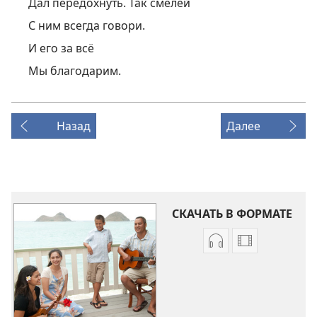
Дал передохнуть. Так смелей
С ним всегда говори.
И его за всё
Мы благодарим.
Назад
Далее
СКАЧАТЬ В ФОРМАТЕ
Варианты
Варианты
загрузки
загрузки
аудиозаписи
видеозапис
Песни
Песни