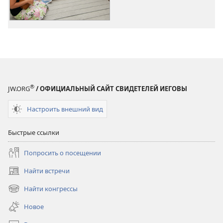
®
JW.ORG
/ ОФИЦИАЛЬНЫЙ САЙТ СВИДЕТЕЛЕЙ ИЕГОВЫ
Настроить внешний вид
Быстрые ссылки
Попросить о посещении
Найти встречи
(открывается
в
Найти конгрессы
(открывается
новом
в
окне)
Новое
новом
окне)