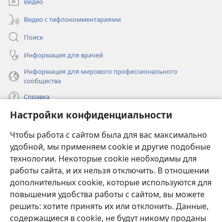
Видео
Видео с тифлокомментариями
Поиск
Информация для врачей
Информация для мирового профессионального
сообщества
Справка
Настройки конфиденциальности
Пожертвования
(открывается
Чтобы работа с сайтом была для вас максимально
в
новом
удобной, мы применяем cookie и другие подобные
ОНЛАЙН-БИБЛИОТЕКА Сторожевой башни
(открывается
окне)
технологии. Некоторые cookie необходимы для
в
работы сайта, и их нельзя отключить. В отношении
®
JW Hub
новом
(открывается
дополнительных cookie, которые используются для
окне)
в
®
повышения удобства работы с сайтом, вы можете
JW Library
новом
окне)
решить: хотите принять их или отклонить. Данные,
Watchtower Library
содержащиеся в cookie, не будут никому проданы