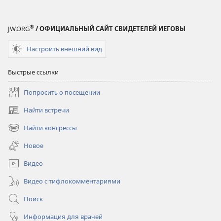
®
JW.ORG
/ ОФИЦИАЛЬНЫЙ САЙТ СВИДЕТЕЛЕЙ ИЕГОВЫ
Настроить внешний вид
Быстрые ссылки
Попросить о посещении
Найти встречи
(открывается
в
Найти конгрессы
(открывается
новом
в
окне)
Новое
новом
окне)
Видео
Видео с тифлокомментариями
Поиск
Информация для врачей