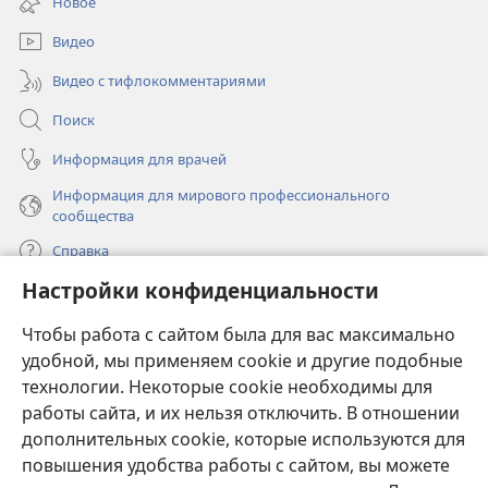
Новое
новом
окне)
Видео
Видео с тифлокомментариями
Поиск
Информация для врачей
Информация для мирового профессионального
сообщества
Справка
Настройки конфиденциальности
Пожертвования
(открывается
Чтобы работа с сайтом была для вас максимально
в
новом
удобной, мы применяем cookie и другие подобные
ОНЛАЙН-БИБЛИОТЕКА Сторожевой башни
(открывается
окне)
технологии. Некоторые cookie необходимы для
в
работы сайта, и их нельзя отключить. В отношении
®
JW Hub
новом
(открывается
дополнительных cookie, которые используются для
окне)
в
®
повышения удобства работы с сайтом, вы можете
JW Library
новом
окне)