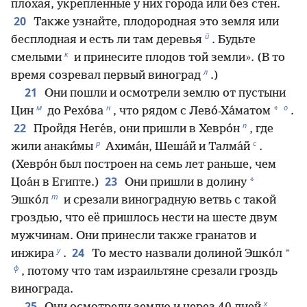
плохая, укреплённые у них города или без стен.
20
Также узнайте, плодородная это земля или
й
бесплодная и есть ли там деревья
. Будьте
к
смелыми
и принесите плодов той земли». (В то
л
время созревал первый виноград
.)
21
Они пошли и осмотрели землю от пустыни
м
н
о
*
Цин
до Рехо́ва
, что рядом с Лево́-Ха́матом
.
п
22
Пройдя Неге́в, они пришли в Хевро́н
, где
р
с
жили анаки́мы
Ахима́н, Шеша́й и Талма́й
.
(Хевро́н был построен на семь лет раньше, чем
23
*
Цоа́н в Египте.)
Они пришли в долину
т
Эшко́л
и срезали виноградную ветвь с такой
гроздью, что её пришлось нести на шесте двум
мужчинам. Они принесли также гранатов и
у
24
*
инжира
.
То место назвали долиной Эшко́л
ф
, потому что там израильтяне срезали гроздь
винограда.
х
25