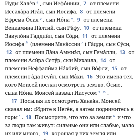
в
7
Иуды Хале́в
, сын Иефо́ннии,
от племени
8
Иссаха́ра Ига́л, сын Иосифа,
от племени
г
9
*
Ефрема О́сия
, сын Но́на
,
от племени
10
Вениамина Па́лтий, сын Ра́фу,
от племени
11
Завуло́на Гаддии́л, сын Со́ди,
от племени
д
е
Иосифа
(племени Мана́ссии
) Га́дди, сын Су́си,
12
13
от племени Да́на Аммиэ́л, сын Гема́лли,
от
14
племени Аси́ра Сету́р, сын Михаила,
от
15
племени Неффали́ма На́хбий, сын Во́фси,
от
16
племени Га́да Геуи́л, сын Ма́хи.
Это имена тех,
кого Моисей послал осмотреть землю. О́сию,
ж
*
сына Но́на, Моисей назвал Иисусом
.
17
Посылая их осмотреть Ханаа́н, Моисей
сказал им: «Идите в Неге́в, а затем поднимитесь в
з
и
18
горы
.
Посмотрите, что это за земля
и что
за люди там живут: сильные они или слабые, мало
19
их или много,
хорошая у них земля или