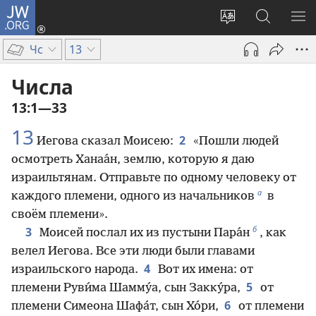
JW.ORG
Войти
(открывается
Изменить
Поиск
ПО
в
язык
по
М
Чс
13
новом
сайта
jw.org
окне)
Числа
13:1—33
13
2
Иегова сказал Моисею:
«Пошли людей
осмотреть Ханаа́н, землю, которую я даю
израильтянам. Отправьте по одному человеку от
а
каждого племени, одного из начальников
в
своём племени».
б
3
Моисей послал их из пустыни Пара́н
, как
велел Иегова. Все эти люди были главами
4
израильского народа.
Вот их имена: от
5
племени Руви́ма Шамму́а, сын Закку́ра,
от
6
племени Симеона Шафа́т, сын Хо́ри,
от племени