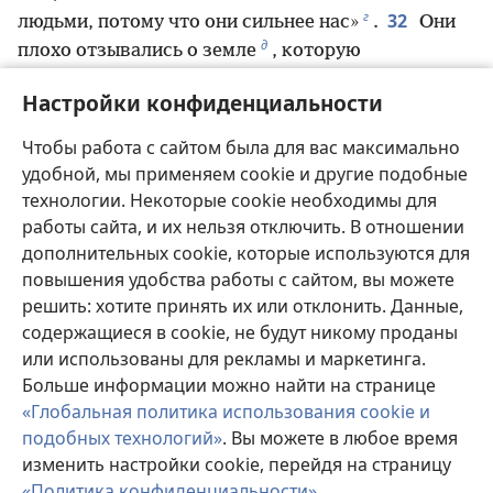
г
32
людьми, потому что они сильнее нас»
.
Они
д
плохо отзывались о земле
, которую
осматривали, и говорили: «Земля, которую мы
Настройки конфиденциальности
ходили осматривать, пожирает тех, кто в ней
живёт, и все люди, которых мы там видели,
Чтобы работа с сайтом была для вас максимально
е
33
огромные
.
Мы видели там и нефили́мов,
удобной, мы применяем cookie и другие подобные
ж
сыновей Ана́ка
, потомков нефили́мов, и мы
технологии. Некоторые cookie необходимы для
казались кузнечиками и себе, и им».
работы сайта, и их нельзя отключить. В отношении
дополнительных cookie, которые используются для
повышения удобства работы с сайтом, вы можете
решить: хотите принять их или отклонить. Данные,
Назад
Далее
содержащиеся в cookie, не будут никому проданы
или использованы для рекламы и маркетинга.
Больше информации можно найти на странице
«Глобальная политика использования cookie и
Копирайты этой публикации
подобных технологий»
. Вы можете в любое время
Copyright
©
2026
Watch Tower Bible and Tract Society of
изменить настройки cookie, перейдя на страницу
Pennsylvania.
«Политика конфиденциальности»
.