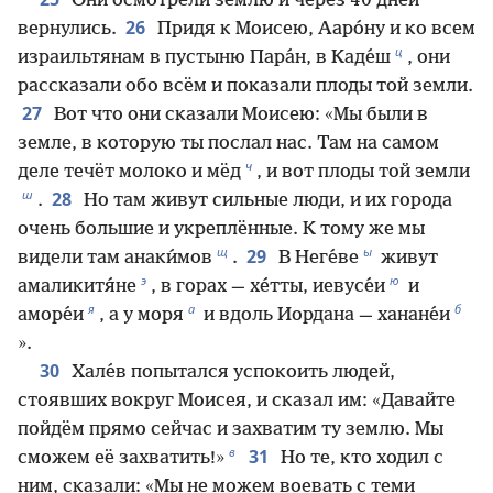
Они осмотрели землю и через 40 дней
26
вернулись.
Придя к Моисею, Ааро́ну и ко всем
ц
израильтянам в пустыню Пара́н, в Каде́ш
, они
рассказали обо всём и показали плоды той земли.
27
Вот что они сказали Моисею: «Мы были в
земле, в которую ты послал нас. Там на самом
ч
деле течёт молоко и мёд
, и вот плоды той земли
ш
28
.
Но там живут сильные люди, и их города
очень большие и укреплённые. К тому же мы
щ
ы
29
видели там анаки́мов
.
В Неге́ве
живут
э
ю
амаликитя́не
, в горах — хе́тты, иевусе́и
и
я
а
б
аморе́и
, а у моря
и вдоль Иордана — ханане́и
».
30
Хале́в попытался успокоить людей,
стоявших вокруг Моисея, и сказал им: «Давайте
пойдём прямо сейчас и захватим ту землю. Мы
в
31
сможем её захватить!»
Но те, кто ходил с
ним, сказали: «Мы не можем воевать с теми