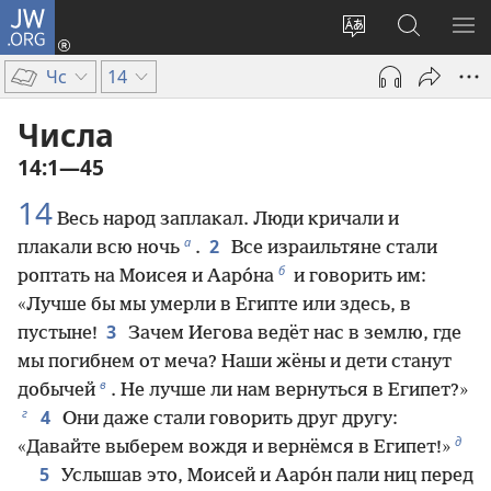
JW.ORG
Войти
(открывается
Изменить
Поиск
ПО
в
язык
по
М
Чс
14
новом
сайта
jw.org
окне)
Числа
14:1—45
14
Весь народ заплакал. Люди кричали и
а
2
плакали всю ночь
.
Все израильтяне стали
б
роптать на Моисея и Ааро́на
и говорить им:
«Лучше бы мы умерли в Египте или здесь, в
3
пустыне!
Зачем Иегова ведёт нас в землю, где
мы погибнем от меча? Наши жёны и дети станут
в
добычей
. Не лучше ли нам вернуться в Египет?»
г
4
Они даже стали говорить друг другу:
д
«Давайте выберем вождя и вернёмся в Египет!»
5
Услышав это, Моисей и Ааро́н пали ниц перед