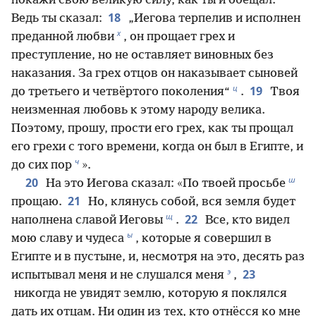
покажи свою великую силу, как ты и обещал.
18
Ведь ты сказал:
„Иегова терпелив и исполнен
х
преданной любви
, он прощает грех и
преступление, но не оставляет виновных без
наказания. За грех отцов он наказывает сыновей
ц
19
до третьего и четвёртого поколения“
.
Твоя
неизменная любовь к этому народу велика.
Поэтому, прошу, прости его грех, как ты прощал
его грехи с того времени, когда он был в Египте, и
ч
до сих пор
».
ш
20
На это Иегова сказал: «По твоей просьбе
21
прощаю.
Но, клянусь собой, вся земля будет
щ
22
наполнена славой Иеговы
.
Все, кто видел
ы
мою славу и чудеса
, которые я совершил в
Египте и в пустыне, и, несмотря на это, десять раз
э
23
испытывал меня и не слушался меня
,
никогда не увидят землю, которую я поклялся
дать их отцам. Ни один из тех, кто отнёсся ко мне