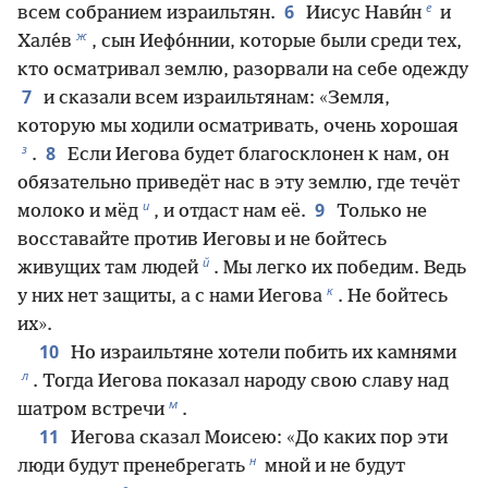
е
6
всем собранием израильтян.
Иисус Нави́н
и
ж
Хале́в
, сын Иефо́ннии, которые были среди тех,
кто осматривал землю, разорвали на себе одежду
7
и сказали всем израильтянам: «Земля,
которую мы ходили осматривать, очень хорошая
з
8
.
Если Иегова будет благосклонен к нам, он
обязательно приведёт нас в эту землю, где течёт
и
9
молоко и мёд
, и отдаст нам её.
Только не
восставайте против Иеговы и не бойтесь
й
живущих там людей
. Мы легко их победим. Ведь
к
у них нет защиты, а с нами Иегова
. Не бойтесь
их».
10
Но израильтяне хотели побить их камнями
л
. Тогда Иегова показал народу свою славу над
м
шатром встречи
.
11
Иегова сказал Моисею: «До каких пор эти
н
люди будут пренебрегать
мной и не будут