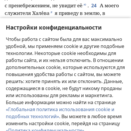
ю
24
с пренебрежением, не увидит её
.
А моего
я
служителя Хале́ва
я приведу в землю, в
которую он ходил, и его потомки овладеют ею,
Настройки конфиденциальности
так как у него был другой настрой и он от всего
а
25
сердца повиновался мне
.
В долине живут
Чтобы работа с сайтом была для вас максимально
б
амаликитя́не и ханане́и
, поэтому завтра
удобной, мы применяем cookie и другие подобные
поверните и идите в пустыню по дороге, ведущей
технологии. Некоторые cookie необходимы для
в
к Красному морю
».
работы сайта, и их нельзя отключить. В отношении
26
27
Затем Иегова сказал Моисею и Ааро́ну:
дополнительных cookie, которые используются для
повышения удобства работы с сайтом, вы можете
«До каких пор этот злой народ будет роптать на
решить: хотите принять их или отклонить. Данные,
г
меня?
Я слышал, как израильтяне ропщут на
содержащиеся в cookie, не будут никому проданы
д
28
меня
.
Скажи им: „Так говорит Иегова:
или использованы для рекламы и маркетинга.
‚Клянусь собой, о чём вы говорили, то я вам и
Больше информации можно найти на странице
е
29
сделаю!
Ваши трупы останутся в этой
«Глобальная политика использования cookie и
ж
пустыне
, трупы всех, кто прошёл перепись,
подобных технологий»
. Вы можете в любое время
з
30
всех от 20 лет и старше, кто роптал на меня
.
изменить настройки cookie, перейдя на страницу
Никто из вас не войдёт в землю, которую я
«Политика конфиденциальности»
.