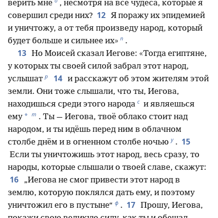
о
верить мне
, несмотря на все чудеса, которые я
12
совершил среди них?
Я поражу их эпидемией
и уничтожу, а от тебя произведу народ, который
п
будет больше и сильнее их»
.
13
Но Моисей сказал Иегове: «Тогда египтяне,
у которых ты своей силой забрал этот народ,
р
14
услышат
и расскажут об этом жителям этой
земли. Они тоже слышали, что ты, Иегова,
с
находишься среди этого народа
и являешься
т
*
ему
. Ты — Иегова, твоё облако стоит над
народом, и ты идёшь перед ним в облачном
у
15
столбе днём и в огненном столбе ночью
.
Если ты уничтожишь этот народ, весь сразу, то
народы, которые слышали о твоей славе, скажут:
16
„Иегова не смог привести этот народ в
землю, которую поклялся дать ему, и поэтому
ф
17
уничтожил его в пустыне“
.
Прошу, Иегова,