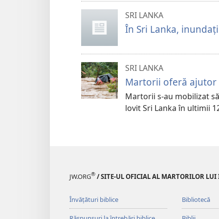
SRI LANKA
În Sri Lanka, inundați
SRI LANKA
Martorii oferă ajutor
Martorii s-au mobilizat să
lovit Sri Lanka în ultimii 1
®
JW.ORG
/ SITE-UL OFICIAL AL MARTORILOR LUI
Învățături biblice
Bibliotecă
Răspunsuri la întrebări biblice
Biblii