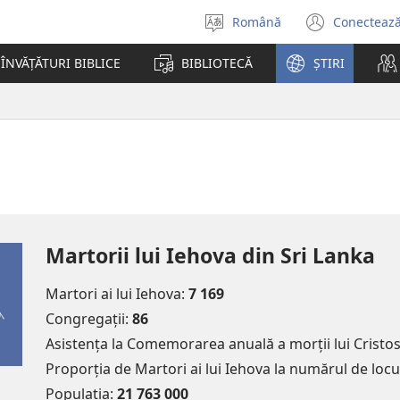
Română
Conectează
Selectaţi
(se
limba
desch
ÎNVĂȚĂTURI BIBLICE
BIBLIOTECĂ
ȘTIRI
o
fereas
nouă)
Martorii lui Iehova din Sri Lanka
Martori ai lui Iehova:
7 169
Congregații:
86
Asistența la Comemorarea anuală a morții lui Cristo
Proporția de Martori ai lui Iehova la numărul de locu
Populația:
21 763 000