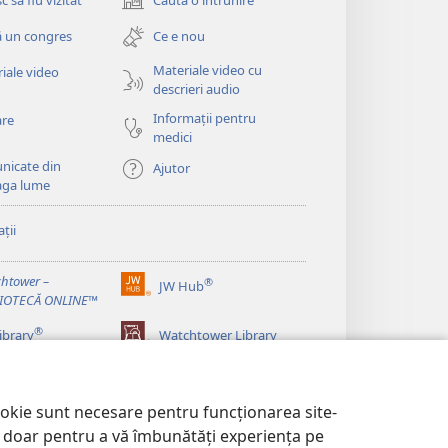
 să fiu vizitat
Caută o întrunire
(se
deschide
 un congres
Ce e nou
o
fereastră
Materiale video cu
iale video
nouă)
descrieri audio
Informații pentru
are
medici
nicate din
Ajutor
aga lume
ții
htower –
®
JW Hub
(se
LIOTECĂ ONLINE™
deschide
®
o
ibrary
Watchtower Library
fereastră
nouă)
ookie sunt necesare pentru funcționarea site-
im doar pentru a vă îmbunătăți experiența pe