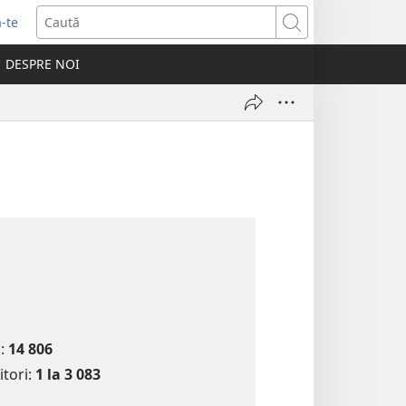
-te
Caută
ide
DESPRE NOI
tră
s:
14 806
itori:
1 la
3 083