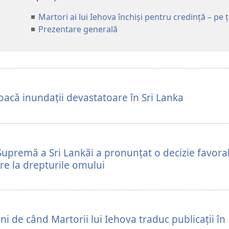
Martori ai lui Iehova închiși pentru credință – pe ț
Prezentare generală
oacă inundații devastatoare în Sri Lanka
Supremă a Sri Lankăi a pronunțat o decizie favora
are la drepturile omului
ani de când Martorii lui Iehova traduc publicații în