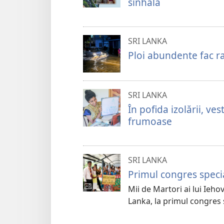
sinhala
SRI LANKA
Ploi abundente fac ra
SRI LANKA
În pofida izolării, ve
frumoase
SRI LANKA
Primul congres specia
Mii de Martori ai lui Iehova
Lanka, la primul congres 