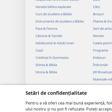
Versete biblice explicate
Cărți
Curs de studiere a Bibliei
Broșuri
Instrumente de studiere a Bibliei
Pliante & Invi
Pace & Fericire
Serii de artic
Căsnicie & Familie
Reviste
Adolescenți & Adulți tineri
Caiete pentr
Copii
Programe
Credința în Dumnezeu
Indexuri
Știința & Biblia
Îndrumări
Istoria & Biblia
JW Broadcas
Materiale vi
Muzică
Setări de confidențialitate
Drame audi
Lecturi bibli
Pentru a vă oferi cea mai bună experiență, fo
ului nostru și nu pot fi refuzate. Puteți acce