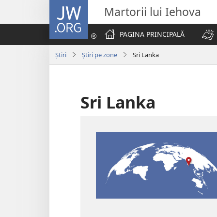
JW.ORG
Martorii lui Iehova
PAGINA PRINCIPALĂ
Știri
Știri pe zone
Sri Lanka
Sri Lanka