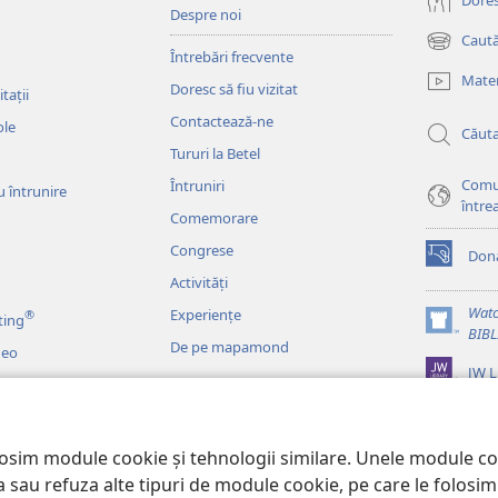
Doresc
Despre noi
Caută
(se
Întrebări frecvente
deschide
Mater
Doresc să fiu vizitat
o
tații
fereastră
Contactează-ne
ole
Căut
nouă)
Tururi la Betel
Comu
Întruniri
u întrunire
între
Comemorare
Congrese
Dona
(se
Activități
deschide
o
Watc
Experiențe
®
ting
fereastră
(se
BIB
De pe mapamond
nouă)
deo
deschide
JW L
o
fereastră
o
nouă)
ce dramatizate
losim module cookie și tehnologii similare. Unele module c
pta sau refuza alte tipuri de module cookie, pe care le folos