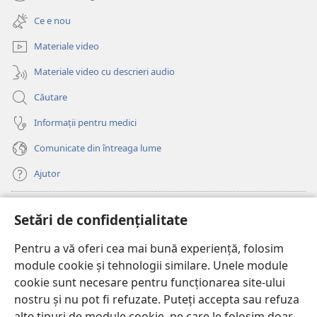
(se
o
deschide
fereastră
Ce e nou
o
nouă)
fereastră
Materiale video
nouă)
Materiale video cu descrieri audio
Căutare
Informații pentru medici
Comunicate din întreaga lume
Ajutor
Donații
(se
Setări de confidențialitate
deschide
o
Pentru a vă oferi cea mai bună experiență, folosim
Watchtower – BIBLIOTECĂ ONLINE™
(se
fereastră
module cookie și tehnologii similare. Unele module
deschide
nouă)
®
JW Hub
cookie sunt necesare pentru funcționarea site-ului
o
(se
fereastră
nostru și nu pot fi refuzate. Puteți accepta sau refuza
deschide
nouă)
®
JW Library
o
alte tipuri de module cookie, pe care le folosim doar