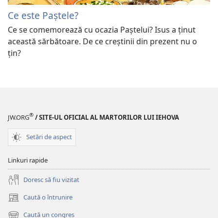
Ce este Paștele?
Ce se comemorează cu ocazia Paștelui? Isus a ținut
această sărbătoare. De ce creștinii din prezent nu o
țin?
®
JW.ORG
/ SITE-UL OFICIAL AL MARTORILOR LUI IEHOVA
Setări de aspect
Linkuri rapide
Doresc să fiu vizitat
Caută o întrunire
(se
deschide
Caută un congres