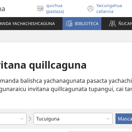
quichua
Yaicungahua
na
Can
(abre
(pastaza)
callarina
rimashca
una
shimita
nueva
MANDA YACHACHISHCAGUNA
BIBLIOTECA
ÑUCA
anllana
ventana)
itana quillcaguna
manda balishca yachanagunata pasacta yachachin.
gunaraicu invitana quillcagunata tupangui, cai
Anllai,
manashaga
titulota