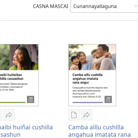
CASNA MASCAI
quillcai
pciones
Shucma
Opciones
Shucma
e
pasachina
de
pasachina
paibi huiñai cushilla
Camba aillu cushilla
escarga
Allpaibi
descarga
Camba
usashun
angahua imatata rana