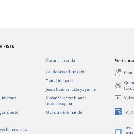
eligiongunatachu
invitacion
ustan
A PISTU
Ñucanchimanda
Piticta ri
Canda visitachun tapui
Canda
Tandarinaguna
Quim
(abre
tanda
Jesus huañushcata yuyarina
una
Vide
 invitana
Ñucanchi caran huatai
nueva
asambleaguna
ventana)
guna pistu
Mundu intirumanda
Cull
(abre
una
nueva
INT
 yachana quillca
ventana)
BIB