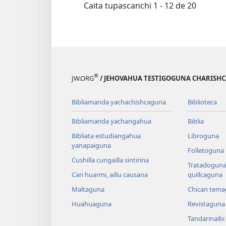
Caita tupascanchi 1 - 12 de 20
aillugunata
r
cuti
g
ricushunzhu
®
JW.ORG
/ JEHOVAHUA TESTIGOGUNA CHARISHC
Bibliamanda yachachishcaguna
Biblioteca
Bibliamanda yachangahua
Biblia
Bibliata estudiangahua
Libroguna
yanapaiguna
Folletoguna
Cushilla cungailla sintirina
Tratadoguna,
Cari huarmi, aillu causana
quillcaguna
Maltaguna
Chican tema
Huahuaguna
Revistaguna
Tandarinaibi