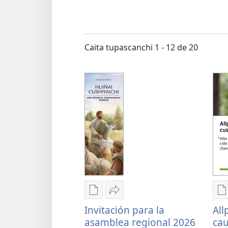
shimita
quilcai
Caita tupascanchi 1 - 12 de 20
Opciones
Shucma
O
de
pasachina
d
Invitación para la
All
descarga
Invitación
d
asamblea regional 2026
ca