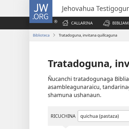
JW.ORG
Jehovahua Testigogu
CALLARINA
BIBLIA
Biblioteca
Tratadoguna, invitana quillcaguna
Tratadoguna, inv
Ñucanchi tratadogunaga Biblia
asambleagunaraicu, tandarina
shamuna ushanaun.
RICUCHINA
Can
rimashca