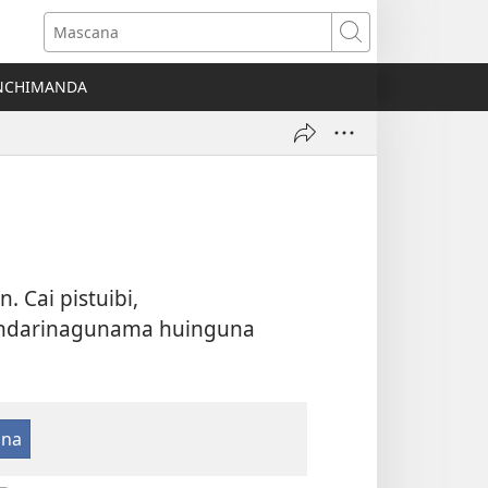
Mascana
NCHIMANDA
 Cai pistuibi,
 tandarinagunama huinguna