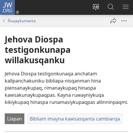
JW.ORG
Qallarinaykipaq
(abre
Rimaynikita
JW.ORG
AK
una
cambianapaq
nisqapi
KA
Ñuqaykumanta
nueva
maskana
QA
ventana)
Jehova Diospa
testigonkunapa
willakusqanku
Jehova Diospa testigonkunaqa anchatam
kallpanchakuniku bibliapa nisqanman hina
piensanaykupaq, rimanaykupaq hinaspa
kawsakunaykupaqpas. Kayna ruwayniykuqa
kikiykupaq hinaspa runamasiykupaqpas allinninpaqmi.
Llapan
Bibliam imayna kawsasqanta cambiarqa