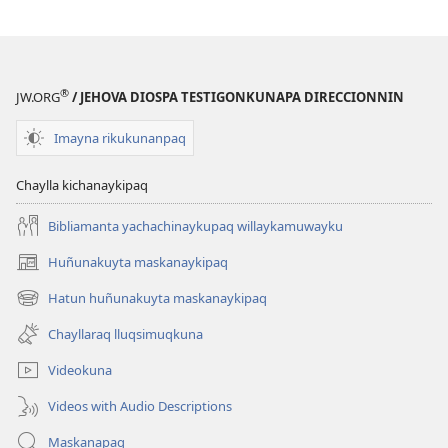
®
JW.ORG
/ JEHOVA DIOSPA TESTIGONKUNAPA DIRECCIONNIN
Imayna rikukunanpaq
Chaylla kichanaykipaq
Bibliamanta yachachinaykupaq willaykamuwayku
Huñunakuyta maskanaykipaq
(abre
una
Hatun huñunakuyta maskanaykipaq
(abre
nueva
una
ventana)
Chayllaraq lluqsimuqkuna
nueva
ventana)
Videokuna
Videos with Audio Descriptions
Maskanapaq