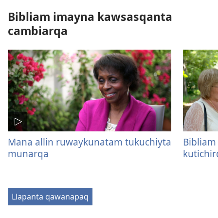
Bibliam imayna kawsasqanta
cambiarqa
Mana allin ruwaykunatam tukuchiyta
Bibliam
munarqa
kutichi
Llapanta qawanapaq