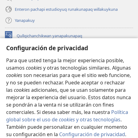
Enteron pachapi estudioyuq runakunapaq willakuykuna
Yanapakuy
Qullqichanchikwan yanapakunapaq
(abre
una
Configuración de privacidad
nueva
INTERNETPI QILLQAKUNA Watchtower™
(abre
ventana)
Para que usted tenga la mejor experiencia posible,
una
®
JW Hub
usamos
cookies
y otras tecnologías similares. Algunas
nueva
(abre
ventana)
cookies
son necesarias para que el sitio web funcione,
una
JW Library®
nueva
y no se pueden rechazar. Puede aceptar o rechazar
ventana)
las
cookies
adicionales, que se usan solamente para
Watchtower Library
mejorar la experiencia del usuario. Estos datos nunca
se pondrán a la venta ni se utilizarán con fines
comerciales. Si desea saber más, lea nuestra
Política
global sobre el uso de
cookies
y otras tecnologías
.
Copyright
© 2026 Watch Tower Bible and Tract Society of Pennsylvania.
También puede personalizar en cualquier momento
IMAYNA SERVICHIKUNAPAQ
|
WAQAYCHASQA KANANPAQ
|
su configuración en la
Configuración de privacidad
.
CONFIGURACIÓN DE PRIVACIDAD