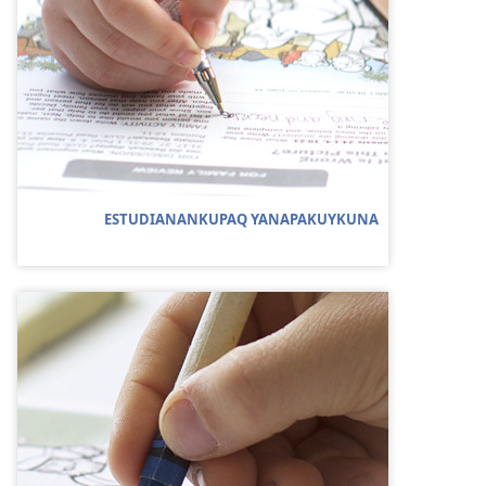
ESTUDIANANKUPAQ YANAPAKUYKUNA