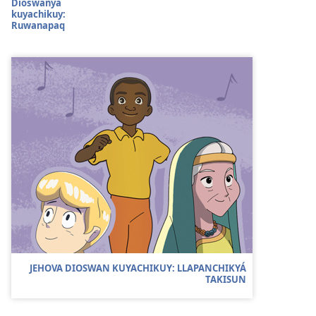
Dioswanyá
kuyachikuy:
Ruwanapaq
JEHOVA DIOSWAN KUYACHIKUY: LLAPANCHIKYÁ
TAKISUN