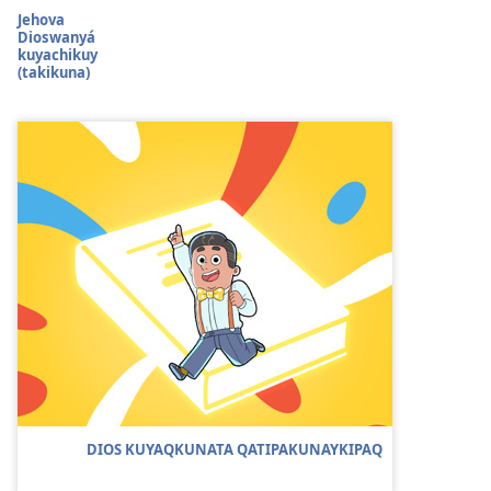
Jehova
Dioswanyá
kuyachikuy
(takikuna)
DIOS KUYAQKUNATA QATIPAKUNAYKIPAQ