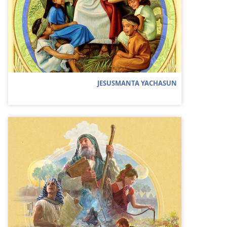
JESUSMANTA YACHASUN