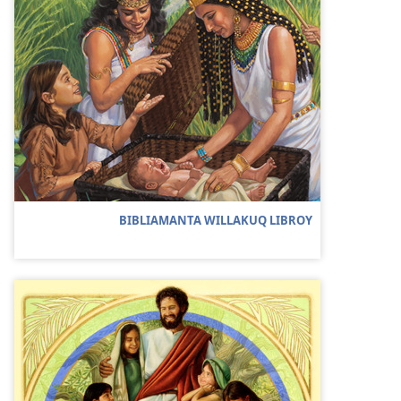
BIBLIAMANTA WILLAKUQ LIBROY