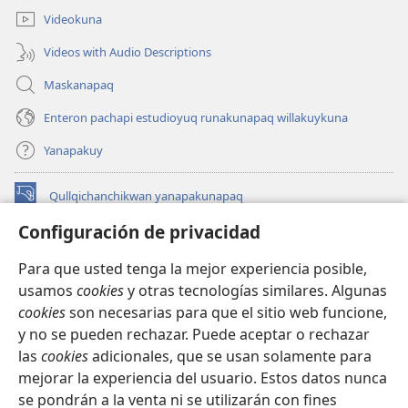
ventana)
Videokuna
Videos with Audio Descriptions
Maskanapaq
Enteron pachapi estudioyuq runakunapaq willakuykuna
Yanapakuy
Qullqichanchikwan yanapakunapaq
(abre
una
Configuración de privacidad
nueva
INTERNETPI QILLQAKUNA Watchtower™
(abre
ventana)
Para que usted tenga la mejor experiencia posible,
una
®
JW Hub
usamos
cookies
y otras tecnologías similares. Algunas
nueva
(abre
ventana)
cookies
son necesarias para que el sitio web funcione,
una
JW Library®
nueva
y no se pueden rechazar. Puede aceptar o rechazar
ventana)
las
cookies
adicionales, que se usan solamente para
Watchtower Library
mejorar la experiencia del usuario. Estos datos nunca
se pondrán a la venta ni se utilizarán con fines