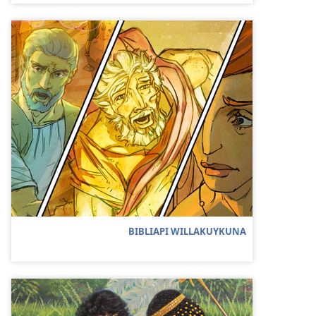
BIBLIAPI WILLAKUYKUNA