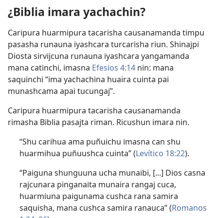
¿Biblia imara yachachin?
Caripura huarmipura tacarisha causanamanda timpu
pasasha runauna iyashcara turcarisha riun. Shinajpi
Diosta sirvijcuna runauna iyashcara yangamanda
mana catinchi, imasna
Efesios 4:14
nin: mana
saquinchi “ima yachachina huaira cuinta pai
munashcama apai tucungaj”.
Caripura huarmipura tacarisha causanamanda
rimasha Biblia pasajta riman. Ricushun imara nin.
“Shu carihua ama puñuichu imasna can shu
huarmihua puñuushca cuinta” (
Levítico 18:22
).
“Paiguna shunguuna ucha munaibi, [...] Dios casna
rajcunara pinganaita munaira rangaj cuca,
huarmiuna paigunama cushca rana samira
saquisha, mana cushca samira ranauca” (
Romanos