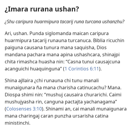
¿Imara rurana ushan?
¿Shu caripura huarmipura tacarij runa turcana ushanzhu?
Ari, ushan. Punda siglomanda maican caripura
huarmipura tacarij runauna turcanuca. Biblia ricuchin
paiguna causana tunura mana saquisha, Dios
mandana pachara mana apina ushashcara, shinajpi
chita rimashca huasha nin: “Casna tunui causajcuna
acanguichi huaquinguna” (
1 Corintios 6:11
).
Shina ajllaira ¿chi runauna chi tunu manali
munaigunara ña mana charisha catinucachu? Mana.
Diospa shimi nin: “mushuj causaira churarichi. Caimi
mushujyasha rin, canguna pactajta yachanagama”
(
Colosenses 3:10
). Shinami an, cai manali munaigunara
mana charingaj caran punzha ursarisha catina
ministinchi.