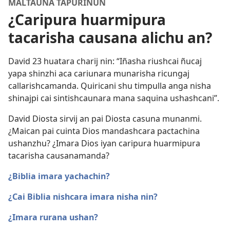
MALTAUNA TAPURINUN
¿Caripura huarmipura
tacarisha causana alichu an?
David 23 huatara charij nin: “Iñasha riushcai ñucaj
yapa shinzhi aca cariunara munarisha ricungaj
callarishcamanda. Quiricani shu timpulla anga nisha
shinajpi cai sintishcaunara mana saquina ushashcani”.
David Diosta sirvij an pai Diosta casuna munanmi.
¿Maican pai cuinta Dios mandashcara pactachina
ushanzhu? ¿Imara Dios iyan caripura huarmipura
tacarisha causanamanda?
¿Biblia imara yachachin?
¿Cai Biblia nishcara imara nisha nin?
¿Imara rurana ushan?