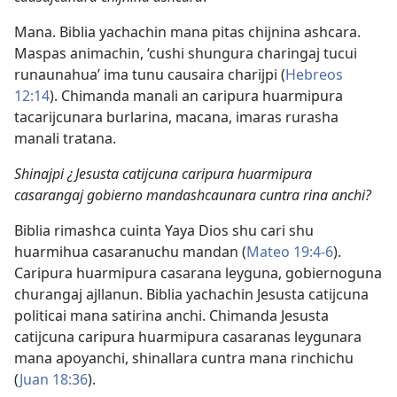
Mana. Biblia yachachin mana pitas chijnina ashcara.
Maspas animachin, ‘cushi shungura charingaj tucui
runaunahua’ ima tunu causaira charijpi (
Hebreos
12:14
). Chimanda manali an caripura huarmipura
tacarijcunara burlarina, macana, imaras rurasha
manali tratana.
Shinajpi ¿Jesusta catijcuna caripura huarmipura
casarangaj gobierno mandashcaunara cuntra rina anchi?
Biblia rimashca cuinta Yaya Dios shu cari shu
huarmihua casaranuchu mandan (
Mateo 19:4-6
).
Caripura huarmipura casarana leyguna, gobiernoguna
churangaj ajllanun. Biblia yachachin Jesusta catijcuna
politicai mana satirina anchi. Chimanda Jesusta
catijcuna caripura huarmipura casaranas leygunara
mana apoyanchi, shinallara cuntra mana rinchichu
(
Juan 18:36
).