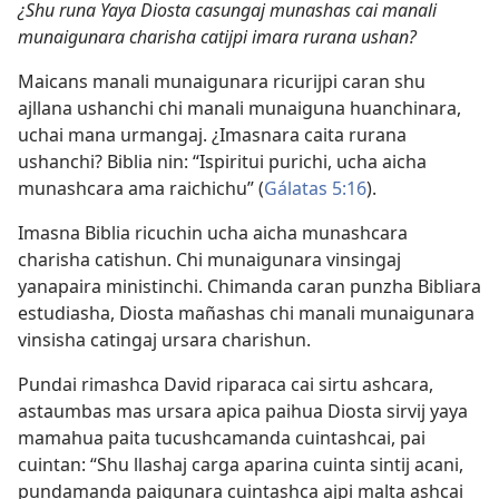
¿Shu runa Yaya Diosta casungaj munashas cai manali
munaigunara charisha catijpi imara rurana ushan?
Maicans manali munaigunara ricurijpi caran shu
ajllana ushanchi chi manali munaiguna huanchinara,
uchai mana urmangaj. ¿Imasnara caita rurana
ushanchi? Biblia nin: “Ispiritui purichi, ucha aicha
munashcara ama raichichu” (
Gálatas 5:16
).
Imasna Biblia ricuchin ucha aicha munashcara
charisha catishun. Chi munaigunara vinsingaj
yanapaira ministinchi. Chimanda caran punzha Bibliara
estudiasha, Diosta mañashas chi manali munaigunara
vinsisha catingaj ursara charishun.
Pundai rimashca David riparaca cai sirtu ashcara,
astaumbas mas ursara apica paihua Diosta sirvij yaya
mamahua paita tucushcamanda cuintashcai, pai
cuintan: “Shu llashaj carga aparina cuinta sintij acani,
pundamanda paigunara cuintashca ajpi malta ashcai