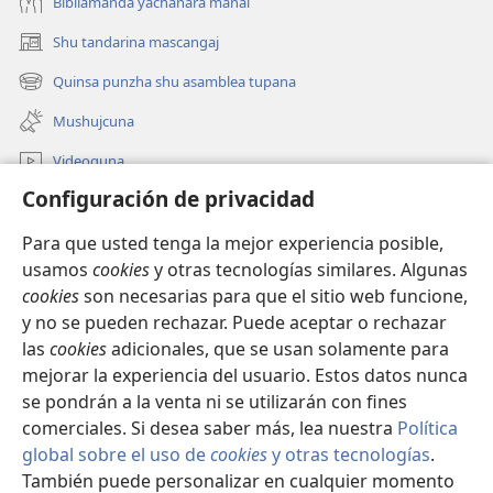
Bibliamanda yachanara mañai
Shu tandarina mascangaj
(abre
una
Quinsa punzha shu asamblea tupana
(abre
nueva
una
ventana)
Mushujcuna
nueva
ventana)
Videoguna
Configuración de privacidad
jw.org Internetpi mascana
Para que usted tenga la mejor experiencia posible,
Yanapangahua
(abre
usamos
cookies
y otras tecnologías similares. Algunas
una
cookies
son necesarias para que el sitio web funcione,
nueva
Watchtower BIBLIOTECA INTERNETPI™
y no se pueden rechazar. Puede aceptar o rechazar
(abre
ventana)
las
cookies
adicionales, que se usan solamente para
una
®
JW Hub
nueva
mejorar la experiencia del usuario. Estos datos nunca
(abre
ventana)
una
se pondrán a la venta ni se utilizarán con fines
nueva
comerciales. Si desea saber más, lea nuestra
Política
ventana)
global sobre el uso de
cookies
y otras tecnologías
.
También puede personalizar en cualquier momento
Copyright
© 2026 Watch Tower Bible and Tract Society of Pennsylvania.