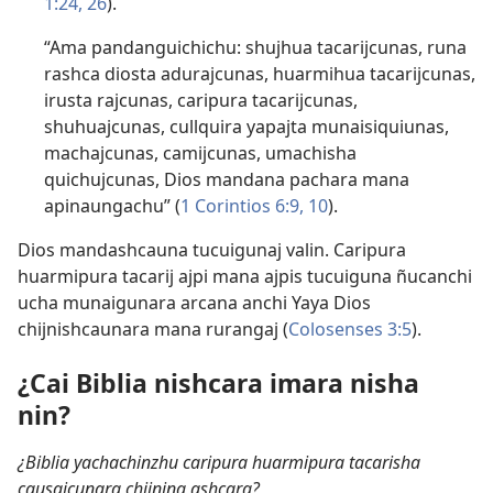
1:24,
26
).
“Ama pandanguichichu: shujhua tacarijcunas, runa
rashca diosta adurajcunas, huarmihua tacarijcunas,
irusta rajcunas, caripura tacarijcunas,
shuhuajcunas, cullquira yapajta munaisiquiunas,
machajcunas, camijcunas, umachisha
quichujcunas, Dios mandana pachara mana
apinaungachu” (
1 Corintios 6:9, 10
).
Dios mandashcauna tucuigunaj valin. Caripura
huarmipura tacarij ajpi mana ajpis tucuiguna ñucanchi
ucha munaigunara arcana anchi Yaya Dios
chijnishcaunara mana rurangaj (
Colosenses 3:5
).
¿Cai Biblia nishcara imara nisha
nin?
¿Biblia yachachinzhu caripura huarmipura tacarisha
causajcunara chijnina ashcara?