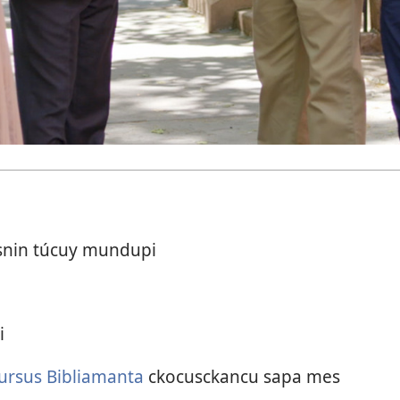
a
snin túcuy mundupi
i
ursus Bibliamanta
ckocusckancu sapa mes