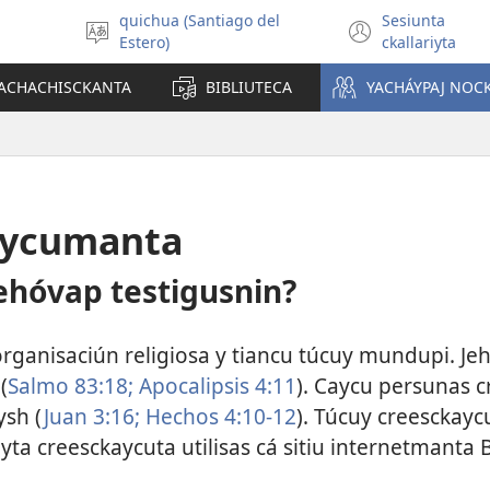
quichua (Santiago del
Sesiunta
Seleccionar
(abre
Estero)
ckallariyta
idioma
una
nueva
YACHACHISCKANTA
BIBLIUTECA
YACHÁYPAJ NO
ventana
aycumanta
ehóvap testigusnin?
organisaciún religiosa y tiancu túcuy mundupi. Je
(
Salmo 83:18;
Apocalipsis 4:11
). Caycu persunas c
ysh (
Juan 3:16;
Hechos 4:10-12
). Túcuy creesckayc
siyta creesckaycuta utilisas cá sitiu internetmanta 