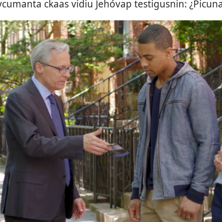
cumanta ckaas vidiu Jehóvap testigusnin: ¿Picun