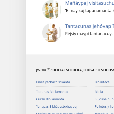
Mañáypaj visitasuch
’Rímay suj tapunamanta 
Tantacunas Jehóvap 
Réjsiy maypi tantanacuyc
®
JW.ORG
/ OFICIAL SITIOCKA JEHÓVAP TESTIG
Biblia yachachisckanta
Bibliuteca
Tapunas Bibliamanta
Biblia
Cursu Bibliamanta
Sujcuna publ
Yanapas Bibliát estudiáypaj
Folletus y li
Cusisckas cayta y pas ucuyshpi
Tratadus, In