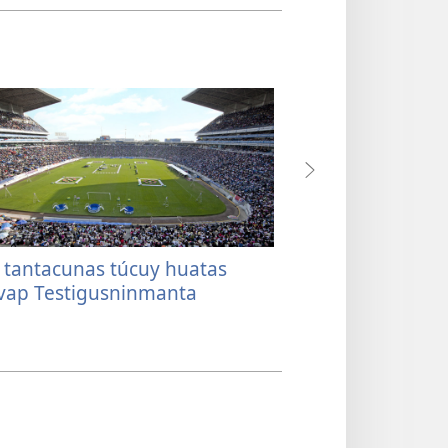
 tantacunas túcuy huatas
Tantacunasniycu
vap Testigusninmanta
ʼruacuncu?