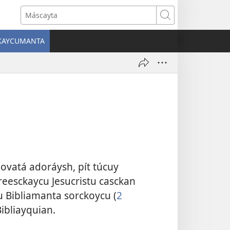
Máscayta
CKAYCUMANTA
)
hovatá adoráysh, pít túcuy
reesckaycu Jesucristu casckan
u Bibliamanta sorckoycu (
2
Bibliayquian.