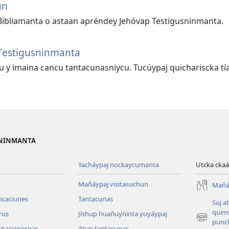
un
Bibliamanta o astaan apréndey Jehóvap Testigusninmanta.
Testigusninmanta
u y imaina cancu tantacunasniycu. Tucúypaj quichariscka 
OSNINMANTA
Yacháypaj nockaycumanta
Utcka ckaá
Mañáypaj visitasuchun
Mañáy
icaciunes
Tantacunas
Suj a
quim
brus
Jíshup huañuyninta yuyáypaj
(abre
punc
vitacionespas
Atun tantacunas