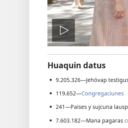
Vidiút
ckaachiyt
Huaquin datus
9.205.326
—Jehóvap testigu
119.652
—
Congregaciunes
241
—Paises y sujcuna lausp
7.603.182
—Mana pagaras
c