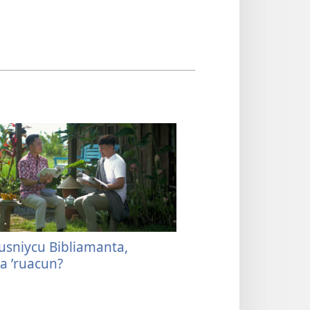
usniycu Bibliamanta,
a ʼruacun?