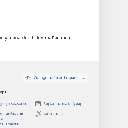
tían y mana ckoshckét mañacuncu.
Configuración de la apariencia
ypaj
paj visitasuchun
Suj tantacuna taríypaj
(abre
una
tun tantacuna
Mosojcuna
nueva
sa
ventana)
hausmanta