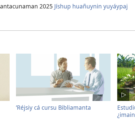
 tantacunaman
2025
Jíshup huañuynin yuyáypaj
’Réjsiy cá cursu Bibliamanta
Estudi
¿imain