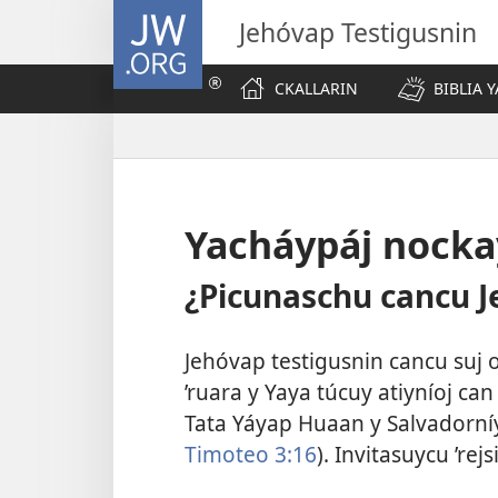
JW.ORG
Jehóvap Testigusnin
CKALLARIN
BIBLIA 
Yacháypáj nock
¿Picunaschu cancu J
Jehóvap testigusnin cancu suj 
’ruara y Yaya túcuy atiyníoj can 
Tata Yáyap Huaan y Salvadorní
Timoteo 3:16
). Invitasuycu ’rej