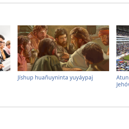
Jíshup huañuyninta yuyáypaj
Atun
Jehó