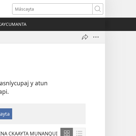
Máscayta
CKAYCUMANTA
)
asníycupaj y atun
api.
INA CKAAYTA MUNANQUI