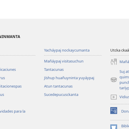
OSNINMANTA
Yacháypaj nockaycumanta
Utcka ckaá
Mañáypaj visitasuchun
Mañáy
icaciunes
Tantacunas
Suj a
quim
brus
Jíshup huañuyninta yuyáypaj
(abre
punc
vitacionespas
Atun tantacunas
una
taríy
nueva
lus
Sucedepucusckanta
Vidiu
ventana)
vidades para la
Don
(abre
una
nueva
Bibl