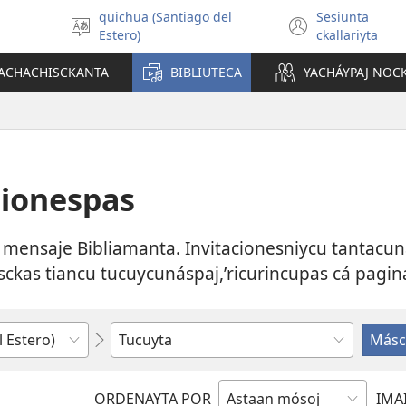
quichua (Santiago del
Sesiunta
Seleccionar
(abre
Estero)
ckallariyta
idioma
una
nueva
YACHACHISCKANTA
BIBLIUTECA
YACHÁYPAJ NO
ventana
cionespas
 mensaje Bibliamanta. Invitacionesniycu tantacun
ckas tiancu tucuycunáspaj,ʹricurincupas cá pagin
Elija
o
escriba
ORDENAYTA POR
IMA
un