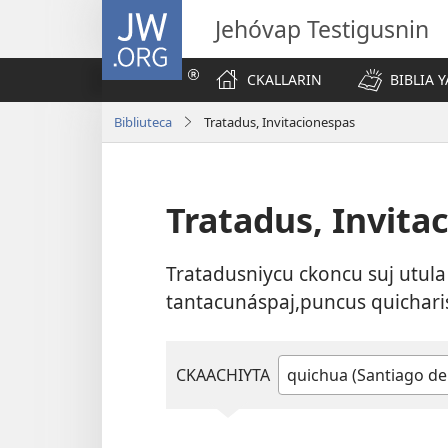
JW.ORG
Jehóvap Testigusnin
CKALLARIN
BIBLIA 
Bibliuteca
Tratadus, Invitacionespas
Tratadus, Invita
Tratadusniycu ckoncu suj utula
tantacunáspaj,puncus quicharis
CKAACHIYTA
Escriba
o
elija