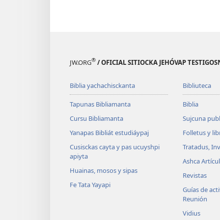
®
JW.ORG
/ OFICIAL SITIOCKA JEHÓVAP TESTIG
Biblia yachachisckanta
Bibliuteca
Tapunas Bibliamanta
Biblia
Cursu Bibliamanta
Sujcuna publ
Yanapas Bibliát estudiáypaj
Folletus y li
Cusisckas cayta y pas ucuyshpi
Tratadus, In
apiyta
Ashca Artícu
Huainas, mosos y sipas
Revistas
Fe Tata Yayapi
Guías de acti
Reunión
Vidius