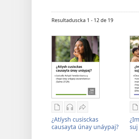
un
idioma
Resultaduscka 1 - 12 de 19
Opciones
Opciones
Sújpaj
O
de
de
cachápuy
d
¿Atíysh cusisckas
¿Im
descarga
descarga
¿Atíysh
d
causayta únay unáypaj?
suj
de
de
cusisckas
d