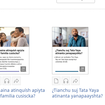
título
pciones
Opciones
Sújpaj
Opciones
Opciones
Sújpaj
e
de
cachápuy
de
de
cachápuy
aina atinquísh apiyta
¿Tianchu suj Tata Yaya
escarga
descarga
¿Imaina
descarga
descarga
¿Tianchu
 familia cusiscka?
atinanta yanapaayshta?
e
de
atinquísh
de
de
suj