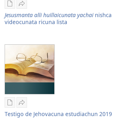
Archivocuna
Compartingapaj
surcungapaj
Jesusmanta
Jesusmanta alli huillaicunata yachai
nishca
Jesusmanta
alli
videocunata ricuna lista
alli
huillaicunata
huillaicunata
yachai
yachai
nishca
nishca
videocunata
videocunata
ricuna
ricuna
lista
lista
Archivocuna
Compartingapaj
surcungapaj
Testigo
Testigo de Jehovacuna estudiachun 2019
Testigo
de
de
Jehovacuna