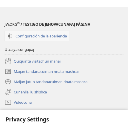
Jehovacuna
estudiachun
estudiachun
2019
2019
®
JW.ORG
/ TESTIGO DE JEHOVACUNAPAJ PÁGINA
Configuración de la apariencia
Utca yaicungapaj
Quiquinta visitachun mañai
Maijan tandanacuiman rinata mashcai
(abre
una
Maijan jatun tandanacuiman rinata mashcai
(abre
nueva
una
ventana)
Cunanlla llujshishca
nueva
ventana)
Videocuna
Mashcai
Privacy Settings
Ayudangapaj