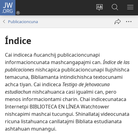
JW.ORG
Yaicungapaj
(abre
Paginapi shutaj
JW.ORG
CA
una
shimita
paginapi
RI
Publicacioncuna
nueva
agllai
mashcai
ventana)
Índice
Cai indiceca ñucanchij publicacioncunapi
informacioncunata mashcangapajmi can.
Índice de las
publicaciones
nishcapica publicacioncunapi llujshishca
temacuna, Bibliamanta intindichishca textocunami
achca tiyan. Cai indiceca
Testigo de Jehovacuna
estudiachun
nishcahuanca casi igualmi can, pero
menos informaciontami charin. Chai indicecunataca
Internetpi BIBLIOTECA EN LÍNEA Watchtower
nishcapimi mashcai tucungui. Shinallataj videocunata
ricuna listahuanca canllatajmi Bibliata estudianata
ashtahuan munangui.