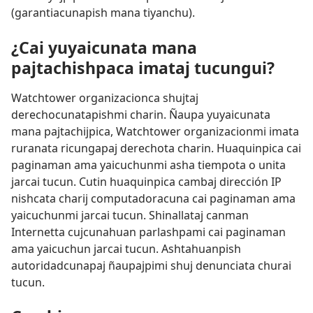
(garantiacunapish mana tiyanchu).
¿Cai yuyaicunata mana
pajtachishpaca imataj tucungui?
Watchtower organizacionca shujtaj
derechocunatapishmi charin. Ñaupa yuyaicunata
mana pajtachijpica, Watchtower organizacionmi imata
ruranata ricungapaj derechota charin. Huaquinpica cai
paginaman ama yaicuchunmi asha tiempota o unita
jarcai tucun. Cutin huaquinpica cambaj dirección IP
nishcata charij computadoracuna cai paginaman ama
yaicuchunmi jarcai tucun. Shinallataj canman
Internetta cujcunahuan parlashpami cai paginaman
ama yaicuchun jarcai tucun. Ashtahuanpish
autoridadcunapaj ñaupajpimi shuj denunciata churai
tucun.