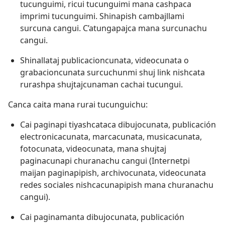
tucunguimi, ricui tucunguimi mana cashpaca
imprimi tucunguimi. Shinapish cambajllami
surcuna cangui. C’atungapajca mana surcunachu
cangui.
Shinallataj publicacioncunata, videocunata o
grabacioncunata surcuchunmi shuj link nishcata
rurashpa shujtajcunaman cachai tucungui.
Canca caita mana rurai tucunguichu:
Cai paginapi tiyashcataca dibujocunata, publicación
electronicacunata, marcacunata, musicacunata,
fotocunata, videocunata, mana shujtaj
paginacunapi churanachu cangui (Internetpi
maijan paginapipish, archivocunata, videocunata
redes sociales nishcacunapipish mana churanachu
cangui).
Cai paginamanta dibujocunata, publicación