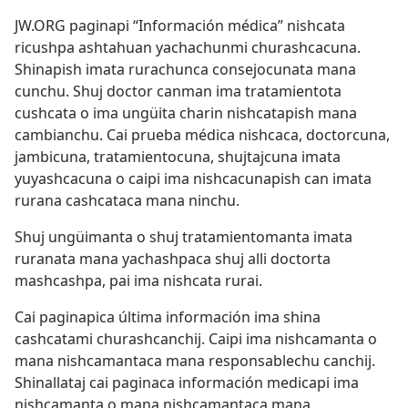
JW.ORG paginapi “Información médica” nishcata
ricushpa ashtahuan yachachunmi churashcacuna.
Shinapish imata rurachunca consejocunata mana
cunchu. Shuj doctor canman ima tratamientota
cushcata o ima ungüita charin nishcatapish mana
cambianchu. Cai prueba médica nishcaca, doctorcuna,
jambicuna, tratamientocuna, shujtajcuna imata
yuyashcacuna o caipi ima nishcacunapish can imata
rurana cashcataca mana ninchu.
Shuj ungüimanta o shuj tratamientomanta imata
ruranata mana yachashpaca shuj alli doctorta
mashcashpa, pai ima nishcata rurai.
Cai paginapica última información ima shina
cashcatami churashcanchij. Caipi ima nishcamanta o
mana nishcamantaca mana responsablechu canchij.
Shinallataj cai paginaca información medicapi ima
nishcamanta o mana nishcamantaca mana