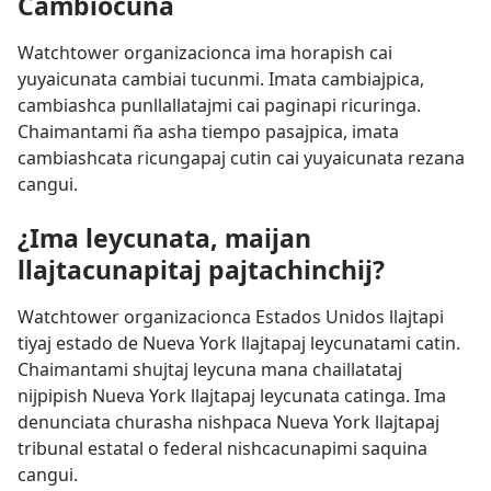
Cambiocuna
Watchtower organizacionca ima horapish cai
yuyaicunata cambiai tucunmi. Imata cambiajpica,
cambiashca punllallatajmi cai paginapi ricuringa.
Chaimantami ña asha tiempo pasajpica, imata
cambiashcata ricungapaj cutin cai yuyaicunata rezana
cangui.
¿Ima leycunata, maijan
llajtacunapitaj pajtachinchij?
Watchtower organizacionca Estados Unidos llajtapi
tiyaj estado de Nueva York llajtapaj leycunatami catin.
Chaimantami shujtaj leycuna mana chaillatataj
nijpipish Nueva York llajtapaj leycunata catinga. Ima
denunciata churasha nishpaca Nueva York llajtapaj
tribunal estatal o federal nishcacunapimi saquina
cangui.