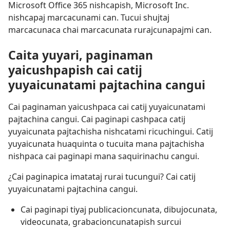
Microsoft Office 365 nishcapish, Microsoft Inc.
nishcapaj marcacunami can. Tucui shujtaj
marcacunaca chai marcacunata rurajcunapajmi can.
Caita yuyari, paginaman
yaicushpapish cai catij
yuyaicunatami pajtachina cangui
Cai paginaman yaicushpaca cai catij yuyaicunatami
pajtachina cangui. Cai paginapi cashpaca catij
yuyaicunata pajtachisha nishcatami ricuchingui. Catij
yuyaicunata huaquinta o tucuita mana pajtachisha
nishpaca cai paginapi mana saquirinachu cangui.
¿Cai paginapica imatataj rurai tucungui? Cai catij
yuyaicunatami pajtachina cangui.
Cai paginapi tiyaj publicacioncunata, dibujocunata,
videocunata, grabacioncunatapish surcui