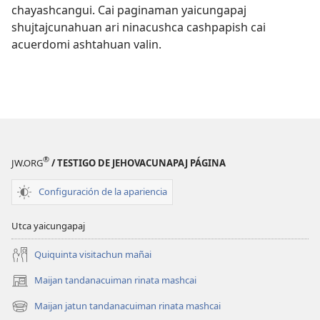
chayashcangui. Cai paginaman yaicungapaj
shujtajcunahuan ari ninacushca cashpapish cai
acuerdomi ashtahuan valin.
®
JW.ORG
/ TESTIGO DE JEHOVACUNAPAJ PÁGINA
Configuración de la apariencia
Utca yaicungapaj
Quiquinta visitachun mañai
Maijan tandanacuiman rinata mashcai
(abre
una
Maijan jatun tandanacuiman rinata mashcai
(abre
nueva