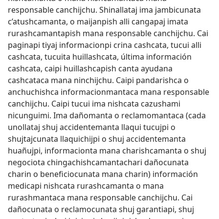
responsable canchijchu. Shinallataj ima jambicunata
c’atushcamanta, o maijanpish alli cangapaj imata
rurashcamantapish mana responsable canchijchu. Cai
paginapi tiyaj informacionpi crina cashcata, tucui alli
cashcata, tucuita huillashcata, última información
cashcata, caipi huillashcapish canta ayudana
cashcataca mana ninchijchu. Caipi pandarishca o
anchuchishca informacionmantaca mana responsable
canchijchu. Caipi tucui ima nishcata cazushami
nicunguimi. Ima dañomanta o reclamomantaca (cada
unollataj shuj accidentemanta llaqui tucujpi o
shujtajcunata llaquichijpi o shuj accidentemanta
huañujpi, informacionta mana charishcamanta o shuj
negociota chingachishcamantachari dañocunata
charin o beneficiocunata mana charin) información
medicapi nishcata rurashcamanta o mana
rurashmantaca mana responsable canchijchu. Cai
dañocunata o reclamocunata shuj garantiapi, shuj