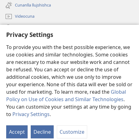
una
ventana)
Cunanlla llujshishca
nueva
ventana)
Videocuna
Mashcai
Privacy Settings
Ayudangapaj
(abre
To provide you with the best possible experience, we
una
use cookies and similar technologies. Some cookies
nueva
Internetpi Biblioteca Watchtower
are necessary to make our website work and cannot
(abre
ventana)
be refused. You can accept or decline the use of
una
®
JW Hub
nueva
additional cookies, which we use only to improve
(abre
ventana)
una
your experience. None of this data will ever be sold or
nueva
used for marketing. To learn more, read the
Global
ventana)
Policy on Use of Cookies and Similar Technologies
.
Copyright
© 2026 Watch Tower Bible and Tract Society of Pennsylvania.
You can customize your settings at any time by going
CAITA YUYARI
|
HUAQUICHISHCA DATOCUNA
|
CONFIGURACIÓN DE
to
Privacy Settings
.
PRIVACIDAD
Accept
Decline
Customize