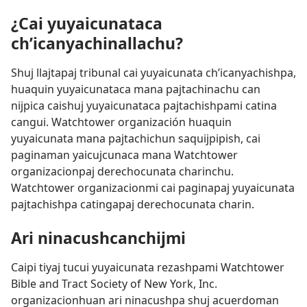
¿Cai yuyaicunataca
ch’icanyachinallachu?
Shuj llajtapaj tribunal cai yuyaicunata ch’icanyachishpa,
huaquin yuyaicunataca mana pajtachinachu can
nijpica caishuj yuyaicunataca pajtachishpami catina
cangui. Watchtower organización huaquin
yuyaicunata mana pajtachichun saquijpipish, cai
paginaman yaicujcunaca mana Watchtower
organizacionpaj derechocunata charinchu.
Watchtower organizacionmi cai paginapaj yuyaicunata
pajtachishpa catingapaj derechocunata charin.
Ari ninacushcanchijmi
Caipi tiyaj tucui yuyaicunata rezashpami Watchtower
Bible and Tract Society of New York, Inc.
organizacionhuan ari ninacushpa shuj acuerdoman