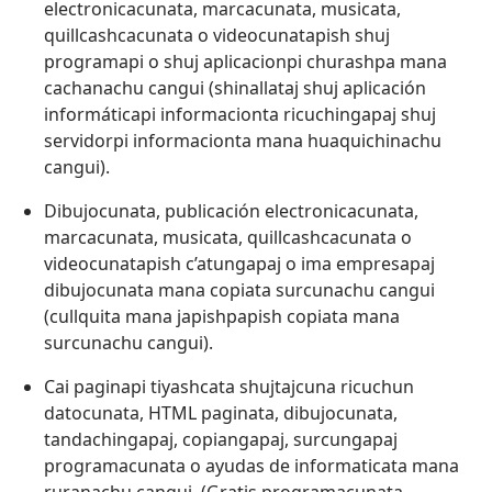
electronicacunata, marcacunata, musicata,
quillcashcacunata o videocunatapish shuj
programapi o shuj aplicacionpi churashpa mana
cachanachu cangui (shinallataj shuj aplicación
informáticapi informacionta ricuchingapaj shuj
servidorpi informacionta mana huaquichinachu
cangui).
Dibujocunata, publicación electronicacunata,
marcacunata, musicata, quillcashcacunata o
videocunatapish c’atungapaj o ima empresapaj
dibujocunata mana copiata surcunachu cangui
(cullquita mana japishpapish copiata mana
surcunachu cangui).
Cai paginapi tiyashcata shujtajcuna ricuchun
datocunata, HTML paginata, dibujocunata,
tandachingapaj, copiangapaj, surcungapaj
programacunata o ayudas de informaticata mana
ruranachu cangui. (Gratis programacunata