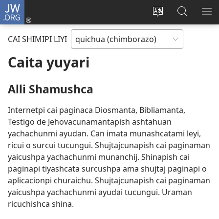
JW.ORG
Yaicungapaj
(abre
Paginapi shutaj
JW.ORG
CA
una
shimita
paginapi
RI
CAI SHIMIPI LIYI
nueva
agllai
mashcai
ventana)
Caita yuyari
Alli Shamushca
Internetpi cai paginaca Diosmanta, Bibliamanta,
Testigo de Jehovacunamantapish ashtahuan
yachachunmi ayudan. Can imata munashcatami leyi,
ricui o surcui tucungui. Shujtajcunapish cai paginaman
yaicushpa yachachunmi munanchij. Shinapish cai
paginapi tiyashcata surcushpa ama shujtaj paginapi o
aplicacionpi churaichu. Shujtajcunapish cai paginaman
yaicushpa yachachunmi ayudai tucungui. Uraman
ricuchishca shina.