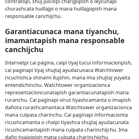
contratopi, shuj juiciopi charijpipish o leycunapi
churashcata huillajpi o mana huillajpipish mana
responsable canchijchu.
Garantiacunaca mana tiyanchu,
imamantapish mana responsable
canchijchu
Internetpi cai página, caipi tiyaj tucui informacionpish,
cai paginapi tiyaj shujtaj ayudacunaca Watchtower
ricuchishca shinami llujshin, mana ima shujtaj yuyaita
entendichinchu. Watchtower organizacionca
representacioncunatapish garantiacunatapish mana
ruranchu. Cai paginapi virus tiyashcamanta o imapish
dañota rurashcamantaca Watchtower organizacionca
mana culpata charinchu. Cai paginapi informacionta
ricushcamanta o chaipi tiyashca shujtaj ayudacunata
ricushcamantapish mana culpata charinchijchu. Ima
daño tiyajpipish mana culpata charinchijchu