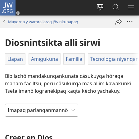
JW.ORG
Cuentëkiman
yëkuy
Päginapa
JW.ORG
ME
(abre
idiömanta
päginach
NI
Mayorna y wamrallaraq jövinkunapaq
una
jukman
ashinëkip
RI
nueva
cambianëkipaq
Diosnintsikta alli sirwi
ventana)
Llapan
Amïgukuna
Familia
Tecnologïa niyanqan
Bibliachö mandakunqankunata cäsukuyqa höraqa
manam fäciltsu, peru cäsukurqa mas allim kawakunki.
Tsëta imanö logranëkipaq kaqta këchö yachakuy.
Creer en Dios