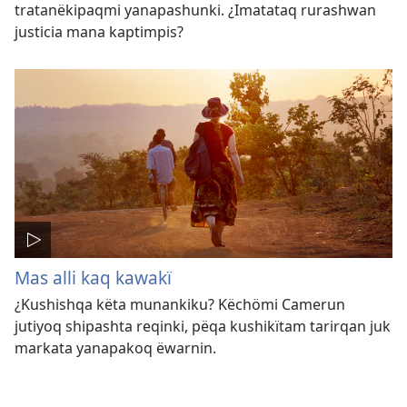
tratanëkipaqmi yanapashunki. ¿Imatataq rurashwan
justicia mana kaptimpis?
Mas alli kaq kawakï
¿Kushishqa këta munankiku? Këchömi Camerun
jutiyoq shipashta reqinki, pëqa kushikïtam tarirqan juk
markata yanapakoq ëwarnin.