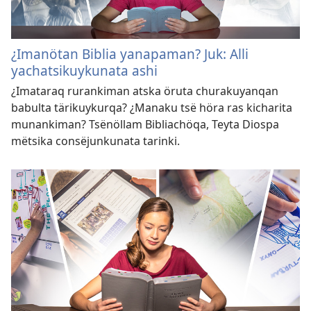
¿Imanötan Biblia yanapaman? Juk: Alli
yachatsikuykunata ashi
¿Imataraq rurankiman atska öruta churakuyanqan
babulta tärikuykurqa? ¿Manaku tsë höra ras kicharita
munankiman? Tsënöllam Bibliachöqa, Teyta Diospa
mëtsika consëjunkunata tarinki.