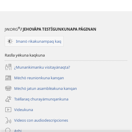
®
JW.ORG
/ JEHOVÄPA TESTÏGUNKUNAPA PÄGINAN
Imanö rikakunampaq kaq
Raslla yëkuna kaqkuna
¿Munankimanku visitayänaqta?
Mëchö reunionkuna kanqan
(abre
una
Mëchö jatun asamblëakuna kanqan
(abre
nueva
una
ventana)
Tsëllaraq churayämunqankuna
nueva
ventana)
Videukuna
Videos con audiodescripciones
Ashi