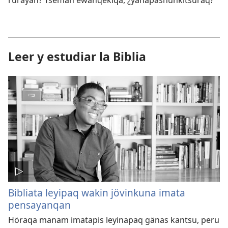
Leer y estudiar la Biblia
Bibliata leyipaq wakin jövinkuna imata
pensayanqan
Höraqa manam imatapis leyinapaq gänas kantsu, peru