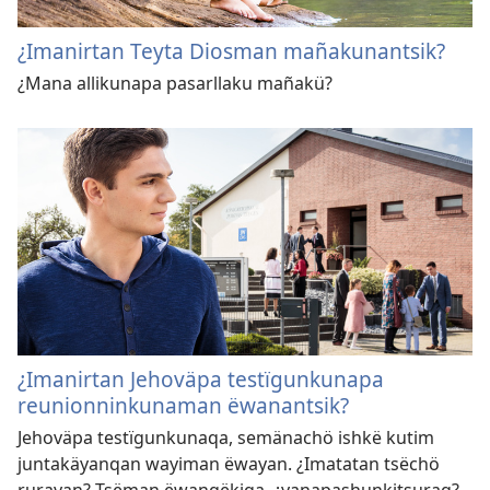
¿Imanirtan Teyta Diosman mañakunantsik?
¿Mana allikunapa pasarllaku mañakü?
¿Imanirtan Jehoväpa testïgunkunapa
reunionninkunaman ëwanantsik?
Jehoväpa testïgunkunaqa, semänachö ishkë kutim
juntakäyanqan wayiman ëwayan. ¿Imatatan tsëchö
rurayan? Tsëman ëwanqëkiqa, ¿yanapashunkitsuraq?