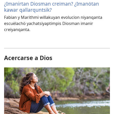
¿Imanirtan Diosman creïman? ¿Imanötan
kawar qallarquntsik?
Fabian y Marithmi willakuyan evolucion niyanqanta
escuëlachö yachatsiyaptimpis Diosman imanir
creiyanqanta.
Acercarse a Dios