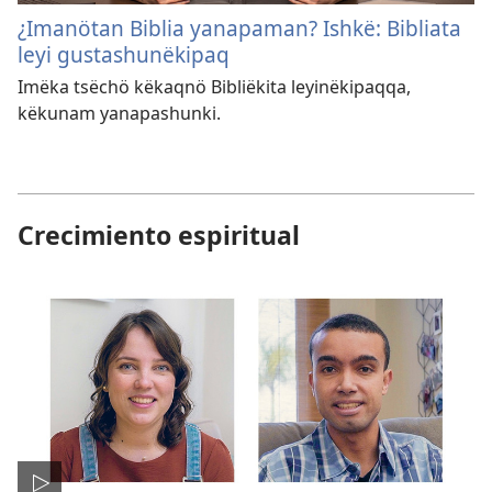
¿Imanötan Biblia yanapaman? Ishkë: Bibliata
leyi gustashunëkipaq
Imëka tsëchö këkaqnö Bibliëkita leyinëkipaqqa,
këkunam yanapashunki.
Crecimiento espiritual