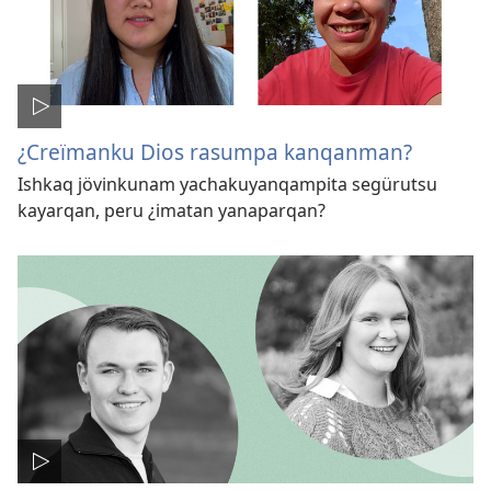
¿Creïmanku Dios rasumpa kanqanman?
Ishkaq jövinkunam yachakuyanqampita segürutsu
kayarqan, peru ¿imatan yanaparqan?