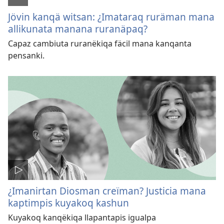
Jövin kanqä witsan: ¿Imataraq ruräman mana
allikunata manana ruranäpaq?
Capaz cambiuta ruranëkiqa fäcil mana kanqanta
pensanki.
¿Imanirtan Diosman creïman? Justicia mana
kaptimpis kuyakoq kashun
Kuyakoq kanqëkiqa llapantapis igualpa