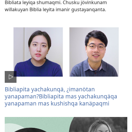
Bibliata leyiqa shumaqmi. Chusku jövinkunam
willakuyan Biblia leyita imanir gustayanqanta.
Bibliapita yachakunqä, ¿imanötan
yanapaman?Bibliapita mas yachakunqäqa
yanapaman mas kushishqa kanäpaqmi