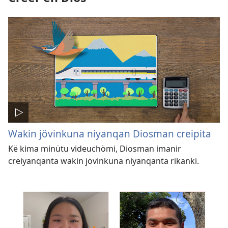
Wakin jövinkuna niyanqan Diosman creipita
Kë kima minütu videuchömi, Diosman imanir
creiyanqanta wakin jövinkuna niyanqanta rikanki.