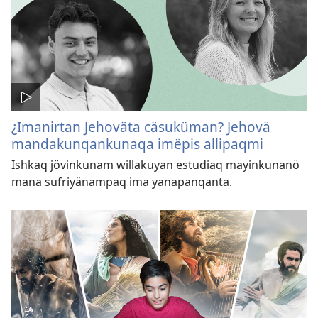
¿Imanirtan Jehoväta cäsuküman? Jehovä
mandakunqankunaqa imëpis allipaqmi
Ishkaq jövinkunam willakuyan estudiaq mayinkunanö
mana sufriyänampaq ima yanapanqanta.